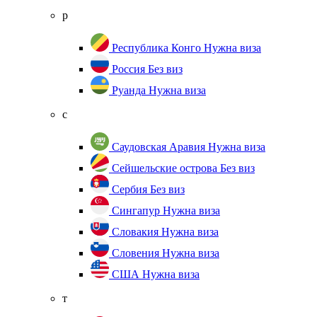
р
Республика Конго
Нужна виза
Россия
Без виз
Руанда
Нужна виза
с
Саудовская Аравия
Нужна виза
Сейшельские острова
Без виз
Сербия
Без виз
Сингапур
Нужна виза
Словакия
Нужна виза
Словения
Нужна виза
США
Нужна виза
т