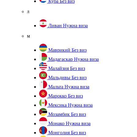
Куба
Без виз
л
Ливан
Нужна виза
м
Маврикий
Без виз
Мадагаскар
Нужна виза
Малайзия
Без виз
Мальдивы
Без виз
Мальта
Нужна виза
Марокко
Без виз
Мексика
Нужна виза
Мозамбик
Без виз
Монако
Нужна виза
Монголия
Без виз