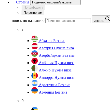
Страны
Подменю открыть/закрыть
По алфавиту
По регионам
поиск по названию
искать
а
Абхазия
Без виз
Австрия
Нужна виза
Азербайджан
Без виз
Албания
Нужна виза
Алжир
Нужна виза
Андорра
Нужна виза
Аргентина
Без виз
Армения
Без виз
б