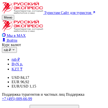
Туристам
Сайт для туристов
Меню
Мы в MAX
Войти
Курс валют
rub ₽
rub ₽
ByN р.
KZT ₸
USD
84,17
EUR
96,92
EUR/USD
1,15
Поддержка турагентов и частных лиц
Поддержка
+7 (495) 009-66-99