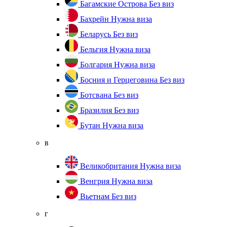
Багамские Острова
Без виз
Бахрейн
Нужна виза
Беларусь
Без виз
Бельгия
Нужна виза
Болгария
Нужна виза
Босния и Герцеговина
Без виз
Ботсвана
Без виз
Бразилия
Без виз
Бутан
Нужна виза
в
Великобритания
Нужна виза
Венгрия
Нужна виза
Вьетнам
Без виз
г