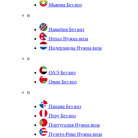
Мьянма
Без виз
н
Намибия
Без виз
Непал
Нужна виза
Нидерланды
Нужна виза
о
ОАЭ
Без виз
Оман
Без виз
п
Панама
Без виз
Перу
Без виз
Португалия
Нужна виза
Пуэрто-Рико
Нужна виза