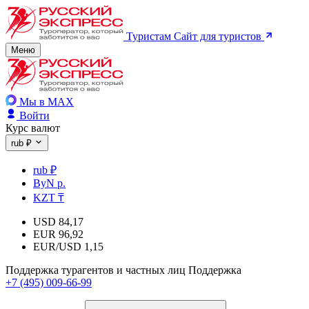
Туристам
Сайт для туристов
Меню
Мы в MAX
Войти
Курс валют
rub ₽
rub ₽
ByN р.
KZT ₸
USD
84,17
EUR
96,92
EUR/USD
1,15
Поддержка турагентов и частных лиц
Поддержка
+7 (495) 009-66-99