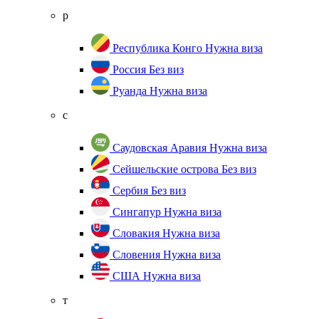
р
Республика Конго
Нужна виза
Россия
Без виз
Руанда
Нужна виза
с
Саудовская Аравия
Нужна виза
Сейшельские острова
Без виз
Сербия
Без виз
Сингапур
Нужна виза
Словакия
Нужна виза
Словения
Нужна виза
США
Нужна виза
т