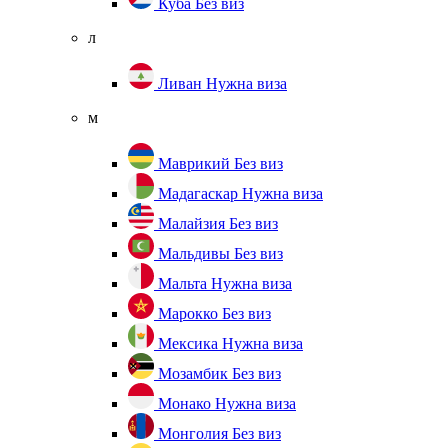
Куба
Без виз
л
Ливан
Нужна виза
м
Маврикий
Без виз
Мадагаскар
Нужна виза
Малайзия
Без виз
Мальдивы
Без виз
Мальта
Нужна виза
Марокко
Без виз
Мексика
Нужна виза
Мозамбик
Без виз
Монако
Нужна виза
Монголия
Без виз