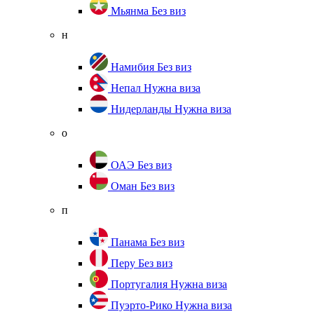
Мьянма
Без виз
н
Намибия
Без виз
Непал
Нужна виза
Нидерланды
Нужна виза
о
ОАЭ
Без виз
Оман
Без виз
п
Панама
Без виз
Перу
Без виз
Португалия
Нужна виза
Пуэрто-Рико
Нужна виза