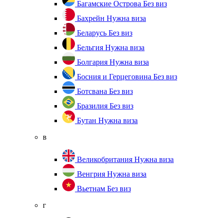
Багамские Острова
Без виз
Бахрейн
Нужна виза
Беларусь
Без виз
Бельгия
Нужна виза
Болгария
Нужна виза
Босния и Герцеговина
Без виз
Ботсвана
Без виз
Бразилия
Без виз
Бутан
Нужна виза
в
Великобритания
Нужна виза
Венгрия
Нужна виза
Вьетнам
Без виз
г