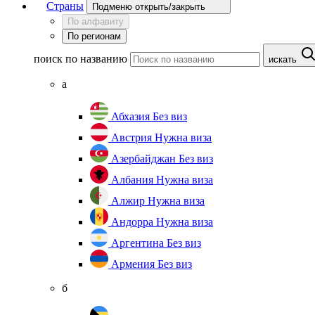
Страны
Подменю открыть/закрыть
По алфавиту
По регионам
поиск по названию
искать
а
Абхазия
Без виз
Австрия
Нужна виза
Азербайджан
Без виз
Албания
Нужна виза
Алжир
Нужна виза
Андорра
Нужна виза
Аргентина
Без виз
Армения
Без виз
б