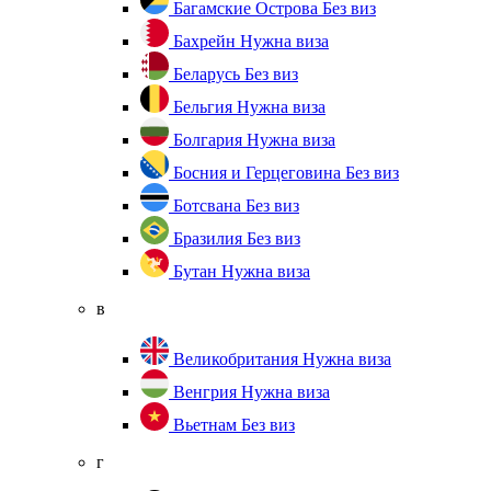
Багамские Острова
Без виз
Бахрейн
Нужна виза
Беларусь
Без виз
Бельгия
Нужна виза
Болгария
Нужна виза
Босния и Герцеговина
Без виз
Ботсвана
Без виз
Бразилия
Без виз
Бутан
Нужна виза
в
Великобритания
Нужна виза
Венгрия
Нужна виза
Вьетнам
Без виз
г