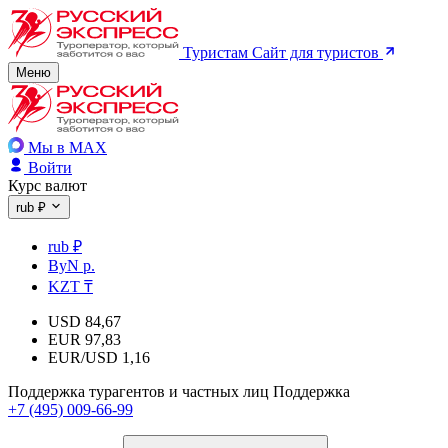
Туристам
Сайт для туристов
Меню
Мы в MAX
Войти
Курс валют
rub ₽
rub ₽
ByN р.
KZT ₸
USD
84,67
EUR
97,83
EUR/USD
1,16
Поддержка турагентов и частных лиц
Поддержка
+7 (495) 009-66-99