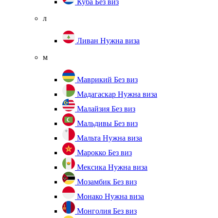
Куба
Без виз
л
Ливан
Нужна виза
м
Маврикий
Без виз
Мадагаскар
Нужна виза
Малайзия
Без виз
Мальдивы
Без виз
Мальта
Нужна виза
Марокко
Без виз
Мексика
Нужна виза
Мозамбик
Без виз
Монако
Нужна виза
Монголия
Без виз