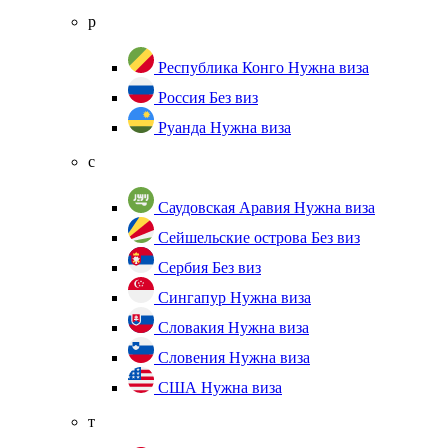
р
Республика Конго
Нужна виза
Россия
Без виз
Руанда
Нужна виза
с
Саудовская Аравия
Нужна виза
Сейшельские острова
Без виз
Сербия
Без виз
Сингапур
Нужна виза
Словакия
Нужна виза
Словения
Нужна виза
США
Нужна виза
т