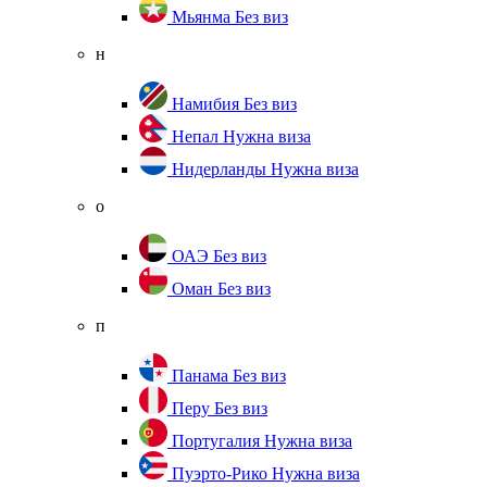
Мьянма
Без виз
н
Намибия
Без виз
Непал
Нужна виза
Нидерланды
Нужна виза
о
ОАЭ
Без виз
Оман
Без виз
п
Панама
Без виз
Перу
Без виз
Португалия
Нужна виза
Пуэрто-Рико
Нужна виза