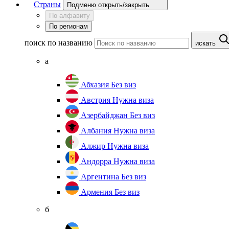
Страны
Подменю открыть/закрыть
По алфавиту
По регионам
поиск по названию
искать
а
Абхазия
Без виз
Австрия
Нужна виза
Азербайджан
Без виз
Албания
Нужна виза
Алжир
Нужна виза
Андорра
Нужна виза
Аргентина
Без виз
Армения
Без виз
б