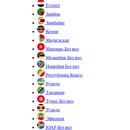
Египет
Замбия
Зимбабве
Кения
Мадагаскар
Марокко
Без виз
Мозамбик
Без виз
Намибия
Без виз
Республика Конго
Руанда
Танзания
Тунис
Без виз
Уганда
Эфиопия
ЮАР
Без виз