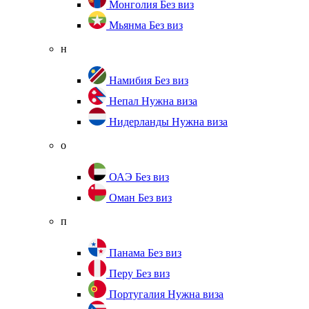
Монголия
Без виз
Мьянма
Без виз
н
Намибия
Без виз
Непал
Нужна виза
Нидерланды
Нужна виза
о
ОАЭ
Без виз
Оман
Без виз
п
Панама
Без виз
Перу
Без виз
Португалия
Нужна виза