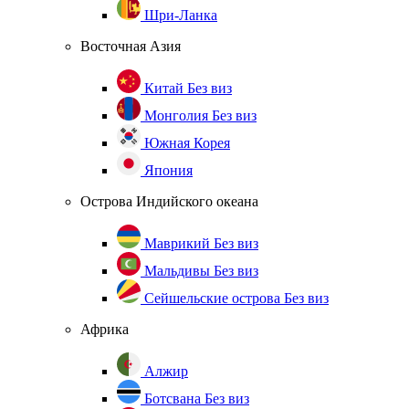
Шри-Ланка
Восточная Азия
Китай
Без виз
Монголия
Без виз
Южная Корея
Япония
Острова Индийского океана
Маврикий
Без виз
Мальдивы
Без виз
Сейшельские острова
Без виз
Африка
Алжир
Ботсвана
Без виз