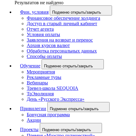
Результатов не найдено
Фин. условия
Подменю открыть/закрыть
Финансовое обеспечение холдинга
Доступ в старый личный кабинет
Отчет агента
Условия оплаты
Заявления на возврат и перенос
Архив курсов валют
Обработка персональных данных
Способы оплаты
Обучение
Подменю открыть/закрыть
Мероприятия
Рекламные туры
Вебинары
Тревел-школа SEQUOIA
ТрЭволюция
День «Русского Экспресса»
Привилегии
Подменю открыть/закрыть
Бонусная программа
Акции
Проекты
Подменю открыть/закрыть
Премия «Маэстро путешествий»