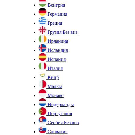
Венгрия
Германия
Греция
Грузия
Без виз
Ирландия
Исландия
Испания
Италия
Кипр
Мальта
Монако
Нидерланды
Португалия
Сербия
Без виз
Словакия