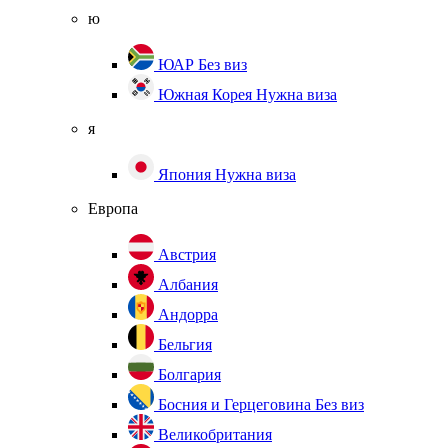
ю
ЮАР
Без виз
Южная Корея
Нужна виза
я
Япония
Нужна виза
Европа
Австрия
Албания
Андорра
Бельгия
Болгария
Босния и Герцеговина
Без виз
Великобритания