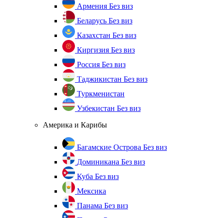
Армения
Без виз
Беларусь
Без виз
Казахстан
Без виз
Киргизия
Без виз
Россия
Без виз
Таджикистан
Без виз
Туркменистан
Узбекистан
Без виз
Америка и Карибы
Багамские Острова
Без виз
Доминикана
Без виз
Куба
Без виз
Мексика
Панама
Без виз