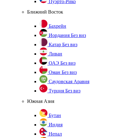
Пуэрто-Рико
Ближний Восток
Бахрейн
Иордания
Без виз
Катар
Без виз
Ливан
ОАЭ
Без виз
Оман
Без виз
Саудовская Аравия
Турция
Без виз
Южная Азия
Бутан
Индия
Непал