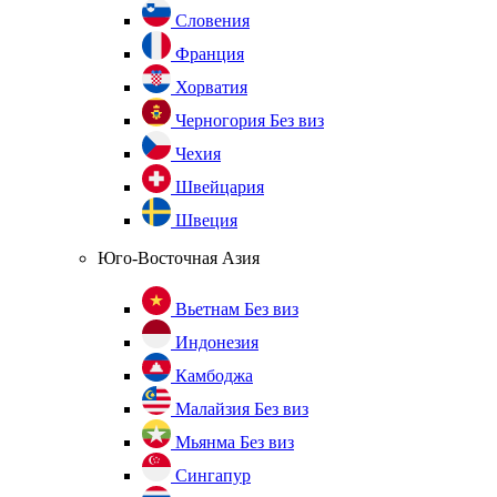
Словения
Франция
Хорватия
Черногория
Без виз
Чехия
Швейцария
Швеция
Юго-Восточная Азия
Вьетнам
Без виз
Индонезия
Камбоджа
Малайзия
Без виз
Мьянма
Без виз
Сингапур