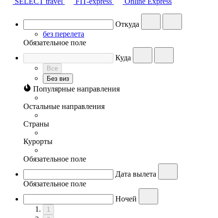
SELECT travel
FIT-express
Online Express
Откуда
без перелета
Обязательное поле
Куда
Все
Без виз
Популярные направления
Остальные направления
Страны
Курорты
Обязательное поле
Дата вылета
Обязательное поле
Ночей
1