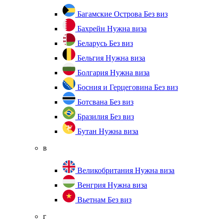
Багамские Острова
Без виз
Бахрейн
Нужна виза
Беларусь
Без виз
Бельгия
Нужна виза
Болгария
Нужна виза
Босния и Герцеговина
Без виз
Ботсвана
Без виз
Бразилия
Без виз
Бутан
Нужна виза
в
Великобритания
Нужна виза
Венгрия
Нужна виза
Вьетнам
Без виз
г