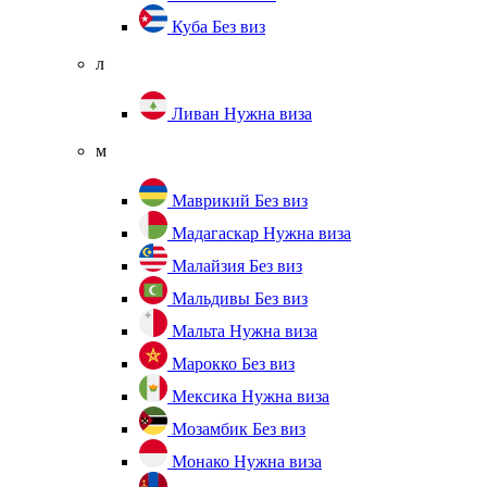
Куба
Без виз
л
Ливан
Нужна виза
м
Маврикий
Без виз
Мадагаскар
Нужна виза
Малайзия
Без виз
Мальдивы
Без виз
Мальта
Нужна виза
Марокко
Без виз
Мексика
Нужна виза
Мозамбик
Без виз
Монако
Нужна виза