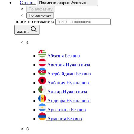
Страны
Подменю открыть/закрыть
По алфавиту
По регионам
поиск по названию
искать
а
Абхазия
Без виз
Австрия
Нужна виза
Азербайджан
Без виз
Албания
Нужна виза
Алжир
Нужна виза
Андорра
Нужна виза
Аргентина
Без виз
Армения
Без виз
б