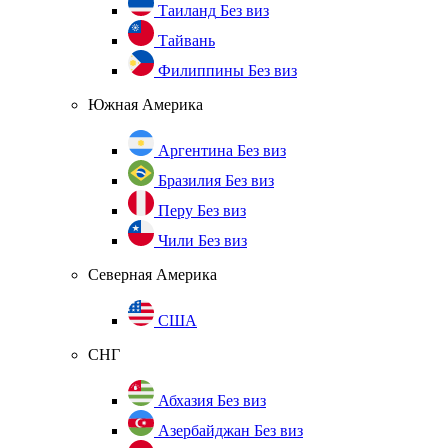
Таиланд
Без виз
Тайвань
Филиппины
Без виз
Южная Америка
Аргентина
Без виз
Бразилия
Без виз
Перу
Без виз
Чили
Без виз
Северная Америка
США
СНГ
Абхазия
Без виз
Азербайджан
Без виз