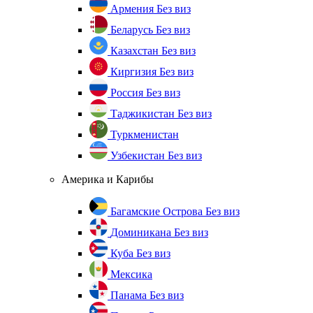
Армения
Без виз
Беларусь
Без виз
Казахстан
Без виз
Киргизия
Без виз
Россия
Без виз
Таджикистан
Без виз
Туркменистан
Узбекистан
Без виз
Америка и Карибы
Багамские Острова
Без виз
Доминикана
Без виз
Куба
Без виз
Мексика
Панама
Без виз