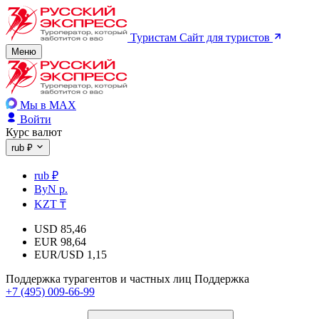
Туристам
Сайт для туристов
Меню
Мы в MAX
Войти
Курс валют
rub ₽
rub ₽
ByN р.
KZT ₸
USD
85,46
EUR
98,64
EUR/USD
1,15
Поддержка турагентов и частных лиц
Поддержка
+7 (495) 009-66-99