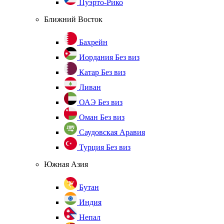
Пуэрто-Рико
Ближний Восток
Бахрейн
Иордания
Без виз
Катар
Без виз
Ливан
ОАЭ
Без виз
Оман
Без виз
Саудовская Аравия
Турция
Без виз
Южная Азия
Бутан
Индия
Непал