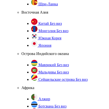
Шри-Ланка
Восточная Азия
Китай
Без виз
Монголия
Без виз
Южная Корея
Япония
Острова Индийского океана
Маврикий
Без виз
Мальдивы
Без виз
Сейшельские острова
Без виз
Африка
Алжир
Ботсвана
Без виз