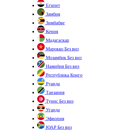
Египет
Замбия
Зимбабве
Кения
Мадагаскар
Марокко
Без виз
Мозамбик
Без виз
Намибия
Без виз
Республика Конго
Руанда
Танзания
Тунис
Без виз
Уганда
Эфиопия
ЮАР
Без виз