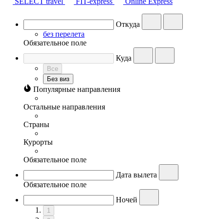
SELECT travel
FIT-express
Online Express
Откуда
без перелета
Обязательное поле
Куда
Все
Без виз
Популярные направления
Остальные направления
Страны
Курорты
Обязательное поле
Дата вылета
Обязательное поле
Ночей
1