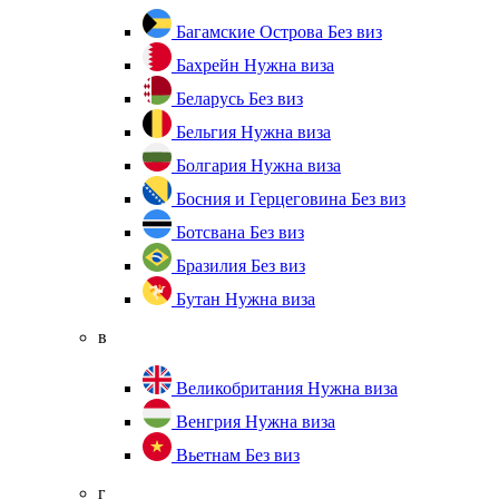
Багамские Острова
Без виз
Бахрейн
Нужна виза
Беларусь
Без виз
Бельгия
Нужна виза
Болгария
Нужна виза
Босния и Герцеговина
Без виз
Ботсвана
Без виз
Бразилия
Без виз
Бутан
Нужна виза
в
Великобритания
Нужна виза
Венгрия
Нужна виза
Вьетнам
Без виз
г