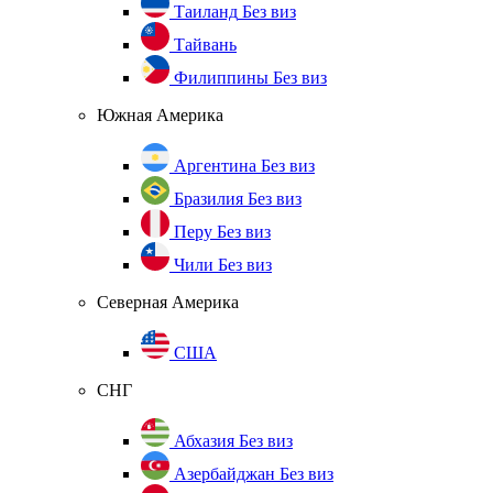
Таиланд
Без виз
Тайвань
Филиппины
Без виз
Южная Америка
Аргентина
Без виз
Бразилия
Без виз
Перу
Без виз
Чили
Без виз
Северная Америка
США
СНГ
Абхазия
Без виз
Азербайджан
Без виз