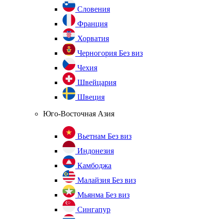
Словения
Франция
Хорватия
Черногория
Без виз
Чехия
Швейцария
Швеция
Юго-Восточная Азия
Вьетнам
Без виз
Индонезия
Камбоджа
Малайзия
Без виз
Мьянма
Без виз
Сингапур