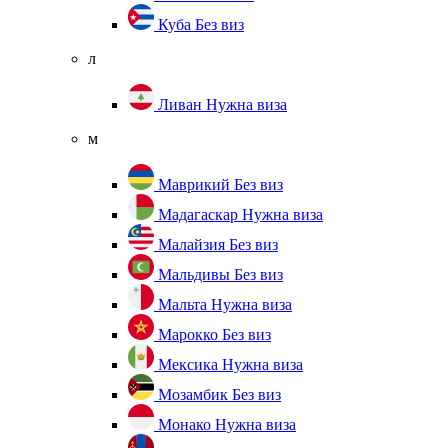
Куба
Без виз
л
Ливан
Нужна виза
м
Маврикий
Без виз
Мадагаскар
Нужна виза
Малайзия
Без виз
Мальдивы
Без виз
Мальта
Нужна виза
Марокко
Без виз
Мексика
Нужна виза
Мозамбик
Без виз
Монако
Нужна виза