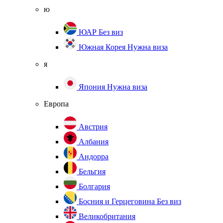
ю
ЮАР
Без виз
Южная Корея
Нужна виза
я
Япония
Нужна виза
Европа
Австрия
Албания
Андорра
Бельгия
Болгария
Босния и Герцеговина
Без виз
Великобритания