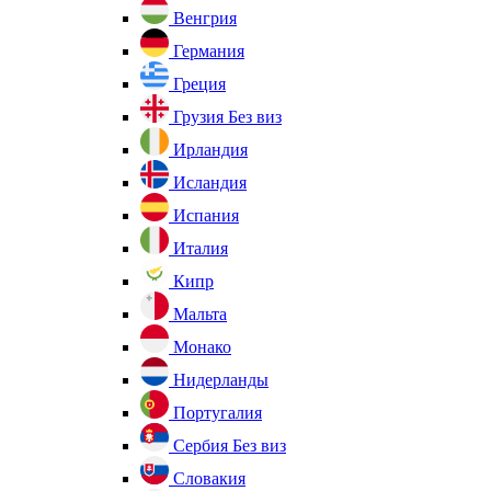
Венгрия
Германия
Греция
Грузия
Без виз
Ирландия
Исландия
Испания
Италия
Кипр
Мальта
Монако
Нидерланды
Португалия
Сербия
Без виз
Словакия