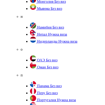
Монголия
Без виз
Мьянма
Без виз
н
Намибия
Без виз
Непал
Нужна виза
Нидерланды
Нужна виза
о
ОАЭ
Без виз
Оман
Без виз
п
Панама
Без виз
Перу
Без виз
Португалия
Нужна виза