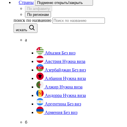
Страны
Подменю открыть/закрыть
По алфавиту
По регионам
поиск по названию
искать
а
Абхазия
Без виз
Австрия
Нужна виза
Азербайджан
Без виз
Албания
Нужна виза
Алжир
Нужна виза
Андорра
Нужна виза
Аргентина
Без виз
Армения
Без виз
б