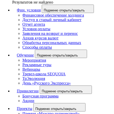
Результатов не найдено
Фин. условия
Подменю открыть/закрыть
Финансовое обеспечение холдинга
Доступ в старый личный кабинет
Отчет агента
Условия оплаты
Заявления на возврат и перенос
Архив курсов валют
Обработка персональных данных
Способы оплаты
Обучение
Подменю открыть/закрыть
Мероприятия
Рекламные туры
Вебинары
Тревел-школа SEQUOIA
ТрЭволюция
День «Русского Экспресса»
Привилегии
Подменю открыть/закрыть
Бонусная программа
Акции
Проекты
Подменю открыть/закрыть
Премия «Маэстро путешествий»