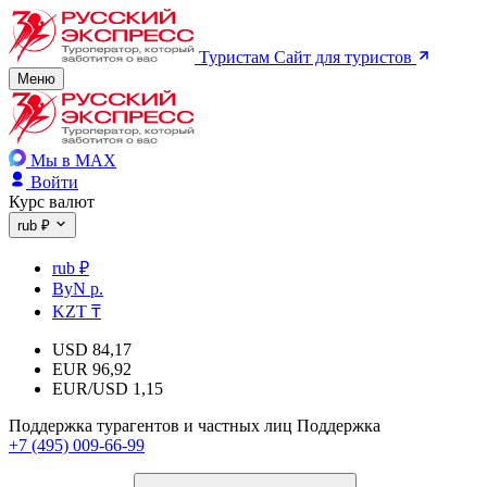
Туристам
Сайт для туристов
Меню
Мы в MAX
Войти
Курс валют
rub ₽
rub ₽
ByN р.
KZT ₸
USD
84,17
EUR
96,92
EUR/USD
1,15
Поддержка турагентов и частных лиц
Поддержка
+7 (495) 009-66-99