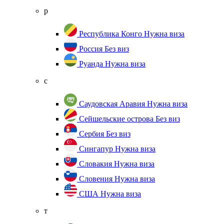
р
Республика Конго
Нужна виза
Россия
Без виз
Руанда
Нужна виза
с
Саудовская Аравия
Нужна виза
Сейшельские острова
Без виз
Сербия
Без виз
Сингапур
Нужна виза
Словакия
Нужна виза
Словения
Нужна виза
США
Нужна виза
т