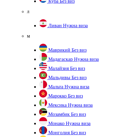
Куба
Без виз
л
Ливан
Нужна виза
м
Маврикий
Без виз
Мадагаскар
Нужна виза
Малайзия
Без виз
Мальдивы
Без виз
Мальта
Нужна виза
Марокко
Без виз
Мексика
Нужна виза
Мозамбик
Без виз
Монако
Нужна виза
Монголия
Без виз