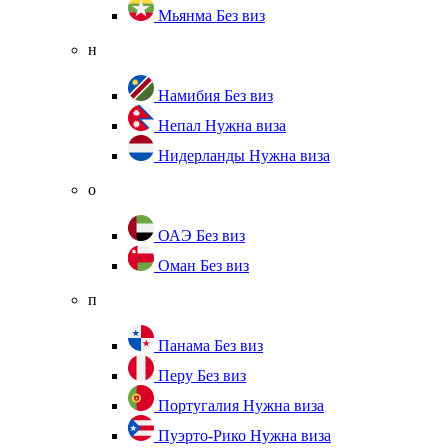
Мьянма
Без виз
н
Намибия
Без виз
Непал
Нужна виза
Нидерланды
Нужна виза
о
ОАЭ
Без виз
Оман
Без виз
п
Панама
Без виз
Перу
Без виз
Португалия
Нужна виза
Пуэрто-Рико
Нужна виза