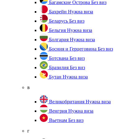
Багамские Острова
Без виз
Бахрейн
Нужна виза
Беларусь
Без виз
Бельгия
Нужна виза
Болгария
Нужна виза
Босния и Герцеговина
Без виз
Ботсвана
Без виз
Бразилия
Без виз
Бутан
Нужна виза
в
Великобритания
Нужна виза
Венгрия
Нужна виза
Вьетнам
Без виз
г