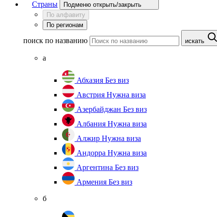
Страны
Подменю открыть/закрыть
По алфавиту
По регионам
поиск по названию
искать
а
Абхазия
Без виз
Австрия
Нужна виза
Азербайджан
Без виз
Албания
Нужна виза
Алжир
Нужна виза
Андорра
Нужна виза
Аргентина
Без виз
Армения
Без виз
б