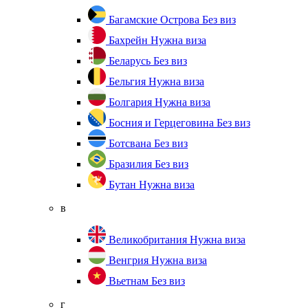
Багамские Острова
Без виз
Бахрейн
Нужна виза
Беларусь
Без виз
Бельгия
Нужна виза
Болгария
Нужна виза
Босния и Герцеговина
Без виз
Ботсвана
Без виз
Бразилия
Без виз
Бутан
Нужна виза
в
Великобритания
Нужна виза
Венгрия
Нужна виза
Вьетнам
Без виз
г