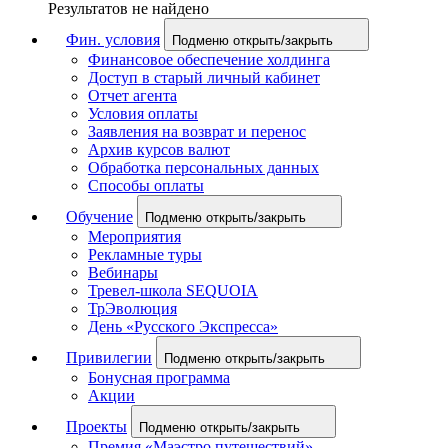
Результатов не найдено
Фин. условия
Подменю открыть/закрыть
Финансовое обеспечение холдинга
Доступ в старый личный кабинет
Отчет агента
Условия оплаты
Заявления на возврат и перенос
Архив курсов валют
Обработка персональных данных
Способы оплаты
Обучение
Подменю открыть/закрыть
Мероприятия
Рекламные туры
Вебинары
Тревел-школа SEQUOIA
ТрЭволюция
День «Русского Экспресса»
Привилегии
Подменю открыть/закрыть
Бонусная программа
Акции
Проекты
Подменю открыть/закрыть
Премия «Маэстро путешествий»