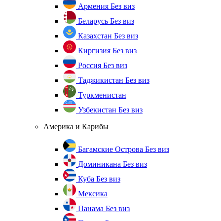
Армения
Без виз
Беларусь
Без виз
Казахстан
Без виз
Киргизия
Без виз
Россия
Без виз
Таджикистан
Без виз
Туркменистан
Узбекистан
Без виз
Америка и Карибы
Багамские Острова
Без виз
Доминикана
Без виз
Куба
Без виз
Мексика
Панама
Без виз