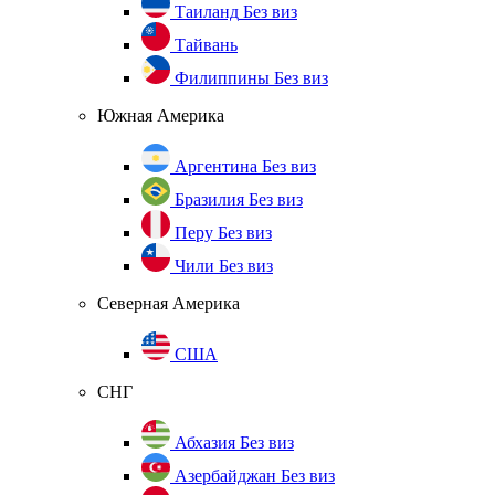
Таиланд
Без виз
Тайвань
Филиппины
Без виз
Южная Америка
Аргентина
Без виз
Бразилия
Без виз
Перу
Без виз
Чили
Без виз
Северная Америка
США
СНГ
Абхазия
Без виз
Азербайджан
Без виз