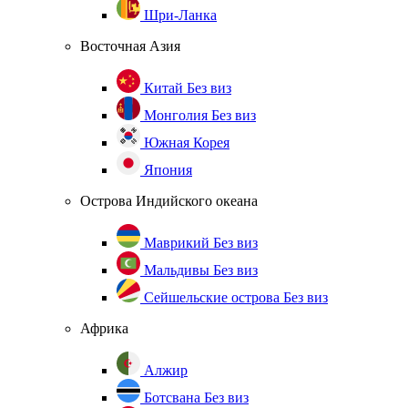
Шри-Ланка
Восточная Азия
Китай
Без виз
Монголия
Без виз
Южная Корея
Япония
Острова Индийского океана
Маврикий
Без виз
Мальдивы
Без виз
Сейшельские острова
Без виз
Африка
Алжир
Ботсвана
Без виз