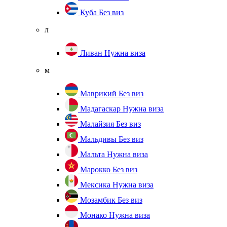
Куба
Без виз
л
Ливан
Нужна виза
м
Маврикий
Без виз
Мадагаскар
Нужна виза
Малайзия
Без виз
Мальдивы
Без виз
Мальта
Нужна виза
Марокко
Без виз
Мексика
Нужна виза
Мозамбик
Без виз
Монако
Нужна виза