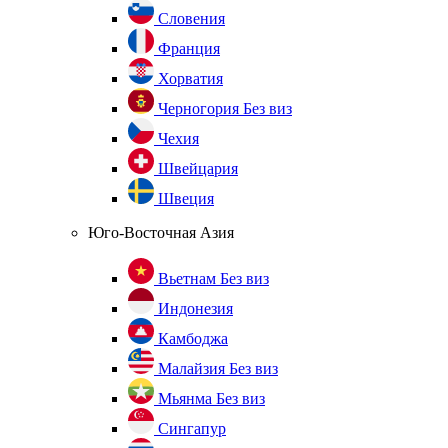
Словения
Франция
Хорватия
Черногория
Без виз
Чехия
Швейцария
Швеция
Юго-Восточная Азия
Вьетнам
Без виз
Индонезия
Камбоджа
Малайзия
Без виз
Мьянма
Без виз
Сингапур