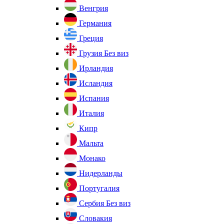
Венгрия
Германия
Греция
Грузия
Без виз
Ирландия
Исландия
Испания
Италия
Кипр
Мальта
Монако
Нидерланды
Португалия
Сербия
Без виз
Словакия