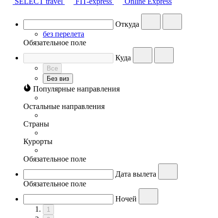
SELECT travel
FIT-express
Online Express
Откуда
без перелета
Обязательное поле
Куда
Все
Без виз
Популярные направления
Остальные направления
Страны
Курорты
Обязательное поле
Дата вылета
Обязательное поле
Ночей
1