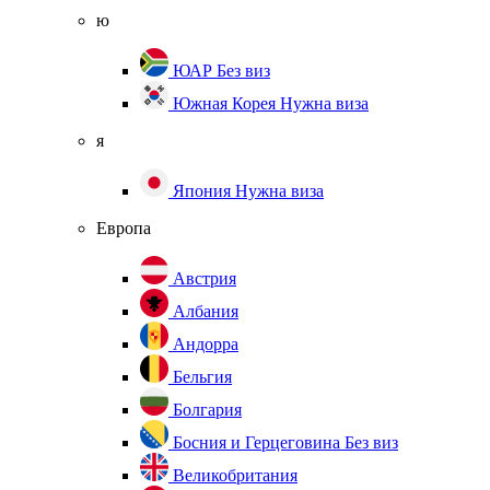
ю
ЮАР
Без виз
Южная Корея
Нужна виза
я
Япония
Нужна виза
Европа
Австрия
Албания
Андорра
Бельгия
Болгария
Босния и Герцеговина
Без виз
Великобритания