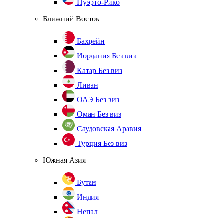
Пуэрто-Рико
Ближний Восток
Бахрейн
Иордания
Без виз
Катар
Без виз
Ливан
ОАЭ
Без виз
Оман
Без виз
Саудовская Аравия
Турция
Без виз
Южная Азия
Бутан
Индия
Непал