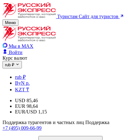
Туристам
Сайт для туристов
Меню
Мы в MAX
Войти
Курс валют
rub ₽
rub ₽
ByN р.
KZT ₸
USD
85,46
EUR
98,64
EUR/USD
1,15
Поддержка турагентов и частных лиц
Поддержка
+7 (495) 009-66-99