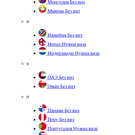
Монголия
Без виз
Мьянма
Без виз
н
Намибия
Без виз
Непал
Нужна виза
Нидерланды
Нужна виза
о
ОАЭ
Без виз
Оман
Без виз
п
Панама
Без виз
Перу
Без виз
Португалия
Нужна виза