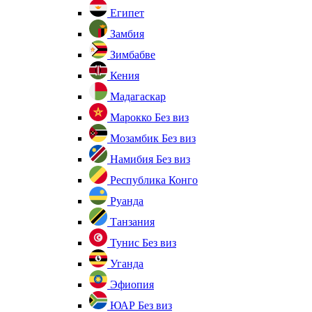
Египет
Замбия
Зимбабве
Кения
Мадагаскар
Марокко
Без виз
Мозамбик
Без виз
Намибия
Без виз
Республика Конго
Руанда
Танзания
Тунис
Без виз
Уганда
Эфиопия
ЮАР
Без виз