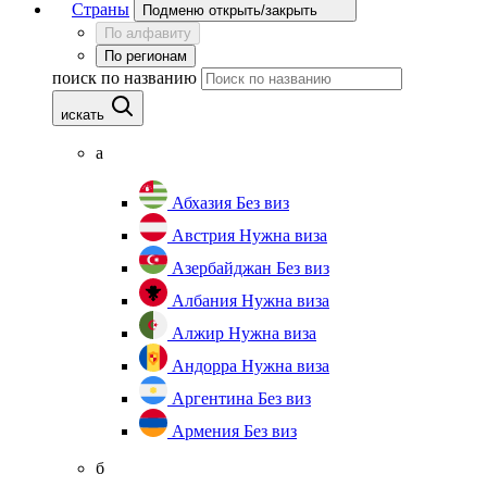
Страны
Подменю открыть/закрыть
По алфавиту
По регионам
поиск по названию
искать
а
Абхазия
Без виз
Австрия
Нужна виза
Азербайджан
Без виз
Албания
Нужна виза
Алжир
Нужна виза
Андорра
Нужна виза
Аргентина
Без виз
Армения
Без виз
б