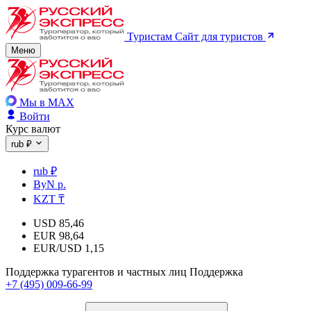
Туристам
Сайт для туристов
Меню
Мы в MAX
Войти
Курс валют
rub ₽
rub ₽
ByN р.
KZT ₸
USD
85,46
EUR
98,64
EUR/USD
1,15
Поддержка турагентов и частных лиц
Поддержка
+7 (495) 009-66-99