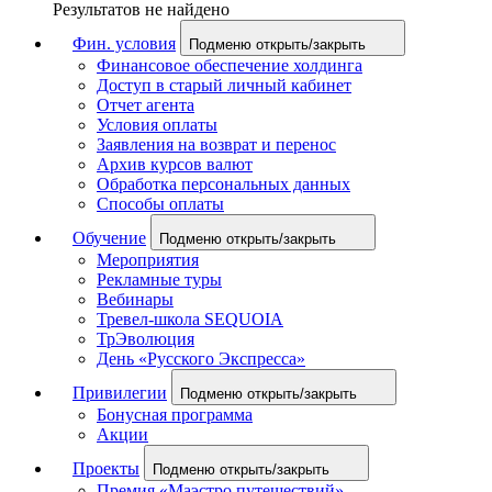
Результатов не найдено
Фин. условия
Подменю открыть/закрыть
Финансовое обеспечение холдинга
Доступ в старый личный кабинет
Отчет агента
Условия оплаты
Заявления на возврат и перенос
Архив курсов валют
Обработка персональных данных
Способы оплаты
Обучение
Подменю открыть/закрыть
Мероприятия
Рекламные туры
Вебинары
Тревел-школа SEQUOIA
ТрЭволюция
День «Русского Экспресса»
Привилегии
Подменю открыть/закрыть
Бонусная программа
Акции
Проекты
Подменю открыть/закрыть
Премия «Маэстро путешествий»