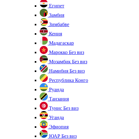
Египет
Замбия
Зимбабве
Кения
Мадагаскар
Марокко
Без виз
Мозамбик
Без виз
Намибия
Без виз
Республика Конго
Руанда
Танзания
Тунис
Без виз
Уганда
Эфиопия
ЮАР
Без виз