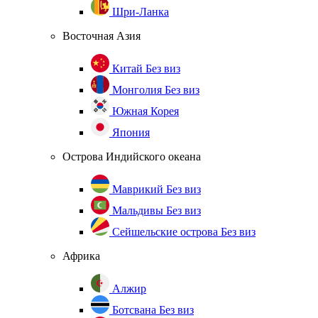
Шри-Ланка
Восточная Азия
Китай
Без виз
Монголия
Без виз
Южная Корея
Япония
Острова Индийского океана
Маврикий
Без виз
Мальдивы
Без виз
Сейшельские острова
Без виз
Африка
Алжир
Ботсвана
Без виз