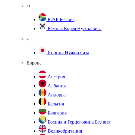
ю
ЮАР
Без виз
Южная Корея
Нужна виза
я
Япония
Нужна виза
Европа
Австрия
Албания
Андорра
Бельгия
Болгария
Босния и Герцеговина
Без виз
Великобритания