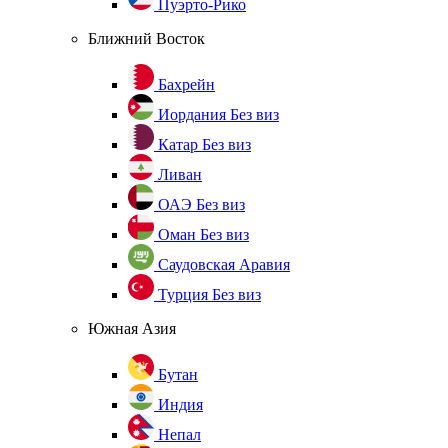
Пуэрто-Рико
Ближний Восток
Бахрейн
Иордания
Без виз
Катар
Без виз
Ливан
ОАЭ
Без виз
Оман
Без виз
Саудовская Аравия
Турция
Без виз
Южная Азия
Бутан
Индия
Непал