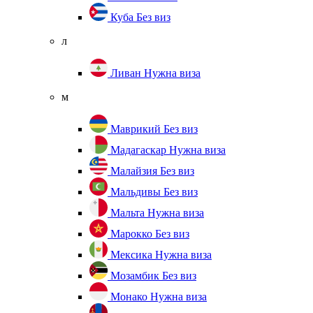
Куба
Без виз
л
Ливан
Нужна виза
м
Маврикий
Без виз
Мадагаскар
Нужна виза
Малайзия
Без виз
Мальдивы
Без виз
Мальта
Нужна виза
Марокко
Без виз
Мексика
Нужна виза
Мозамбик
Без виз
Монако
Нужна виза