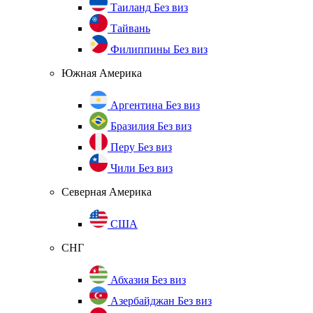
Таиланд
Без виз
Тайвань
Филиппины
Без виз
Южная Америка
Аргентина
Без виз
Бразилия
Без виз
Перу
Без виз
Чили
Без виз
Северная Америка
США
СНГ
Абхазия
Без виз
Азербайджан
Без виз