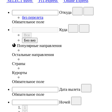
SELECT travel
FIT-express
Online Express
Откуда
без перелета
Обязательное поле
Куда
Все
Без виз
Популярные направления
Остальные направления
Страны
Курорты
Обязательное поле
Дата вылета
Обязательное поле
Ночей
1