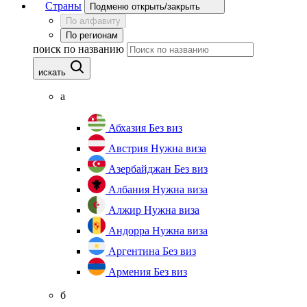
Страны
Подменю открыть/закрыть
По алфавиту
По регионам
поиск по названию
искать
а
Абхазия
Без виз
Австрия
Нужна виза
Азербайджан
Без виз
Албания
Нужна виза
Алжир
Нужна виза
Андорра
Нужна виза
Аргентина
Без виз
Армения
Без виз
б