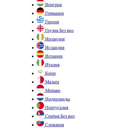
Венгрия
Германия
Греция
Грузия
Без виз
Ирландия
Исландия
Испания
Италия
Кипр
Мальта
Монако
Нидерланды
Португалия
Сербия
Без виз
Словакия