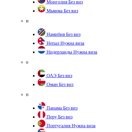
Монголия
Без виз
Мьянма
Без виз
н
Намибия
Без виз
Непал
Нужна виза
Нидерланды
Нужна виза
о
ОАЭ
Без виз
Оман
Без виз
п
Панама
Без виз
Перу
Без виз
Португалия
Нужна виза