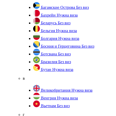
Багамские Острова
Без виз
Бахрейн
Нужна виза
Беларусь
Без виз
Бельгия
Нужна виза
Болгария
Нужна виза
Босния и Герцеговина
Без виз
Ботсвана
Без виз
Бразилия
Без виз
Бутан
Нужна виза
в
Великобритания
Нужна виза
Венгрия
Нужна виза
Вьетнам
Без виз
г