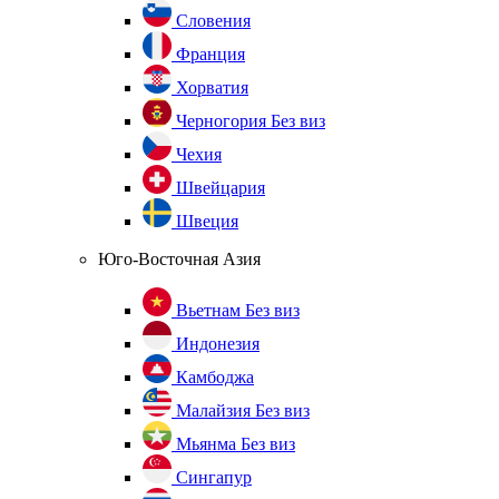
Словения
Франция
Хорватия
Черногория
Без виз
Чехия
Швейцария
Швеция
Юго-Восточная Азия
Вьетнам
Без виз
Индонезия
Камбоджа
Малайзия
Без виз
Мьянма
Без виз
Сингапур