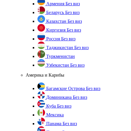
Армения
Без виз
Беларусь
Без виз
Казахстан
Без виз
Киргизия
Без виз
Россия
Без виз
Таджикистан
Без виз
Туркменистан
Узбекистан
Без виз
Америка и Карибы
Багамские Острова
Без виз
Доминикана
Без виз
Куба
Без виз
Мексика
Панама
Без виз