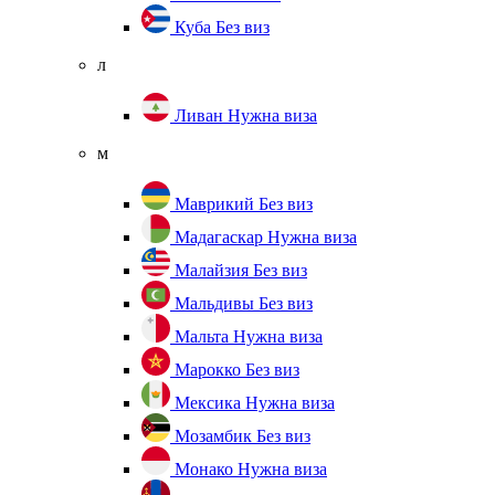
Куба
Без виз
л
Ливан
Нужна виза
м
Маврикий
Без виз
Мадагаскар
Нужна виза
Малайзия
Без виз
Мальдивы
Без виз
Мальта
Нужна виза
Марокко
Без виз
Мексика
Нужна виза
Мозамбик
Без виз
Монако
Нужна виза