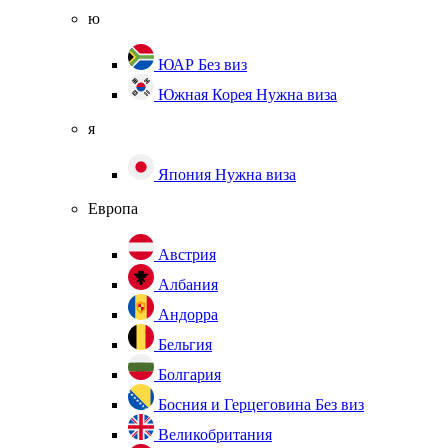
ю
ЮАР
Без виз
Южная Корея
Нужна виза
я
Япония
Нужна виза
Европа
Австрия
Албания
Андорра
Бельгия
Болгария
Босния и Герцеговина
Без виз
Великобритания