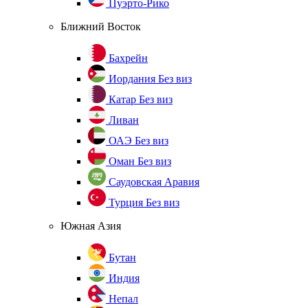
Пуэрто-Рико
Ближний Восток
Бахрейн
Иордания
Без виз
Катар
Без виз
Ливан
ОАЭ
Без виз
Оман
Без виз
Саудовская Аравия
Турция
Без виз
Южная Азия
Бутан
Индия
Непал