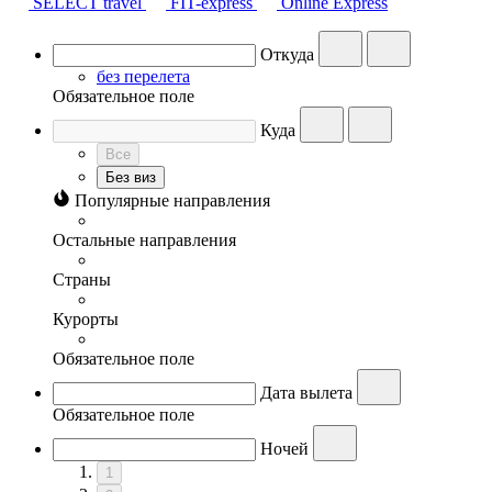
SELECT travel
FIT-express
Online Express
Откуда
без перелета
Обязательное поле
Куда
Все
Без виз
Популярные направления
Остальные направления
Страны
Курорты
Обязательное поле
Дата вылета
Обязательное поле
Ночей
1