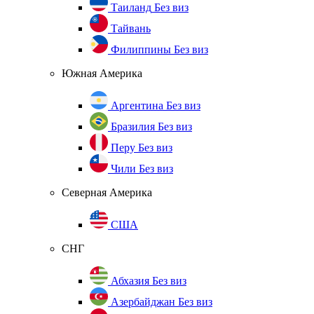
Таиланд
Без виз
Тайвань
Филиппины
Без виз
Южная Америка
Аргентина
Без виз
Бразилия
Без виз
Перу
Без виз
Чили
Без виз
Северная Америка
США
СНГ
Абхазия
Без виз
Азербайджан
Без виз