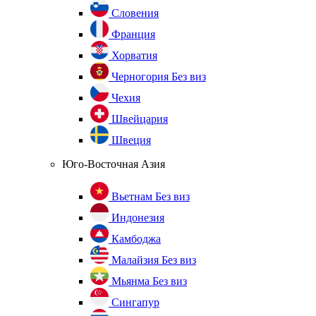
Словения
Франция
Хорватия
Черногория
Без виз
Чехия
Швейцария
Швеция
Юго-Восточная Азия
Вьетнам
Без виз
Индонезия
Камбоджа
Малайзия
Без виз
Мьянма
Без виз
Сингапур