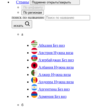
Страны
Подменю открыть/закрыть
По алфавиту
По регионам
поиск по названию
искать
а
Абхазия
Без виз
Австрия
Нужна виза
Азербайджан
Без виз
Албания
Нужна виза
Алжир
Нужна виза
Андорра
Нужна виза
Аргентина
Без виз
Армения
Без виз
б