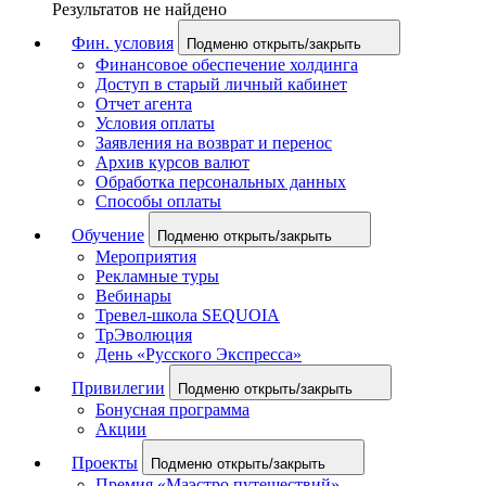
Результатов не найдено
Фин. условия
Подменю открыть/закрыть
Финансовое обеспечение холдинга
Доступ в старый личный кабинет
Отчет агента
Условия оплаты
Заявления на возврат и перенос
Архив курсов валют
Обработка персональных данных
Способы оплаты
Обучение
Подменю открыть/закрыть
Мероприятия
Рекламные туры
Вебинары
Тревел-школа SEQUOIA
ТрЭволюция
День «Русского Экспресса»
Привилегии
Подменю открыть/закрыть
Бонусная программа
Акции
Проекты
Подменю открыть/закрыть
Премия «Маэстро путешествий»