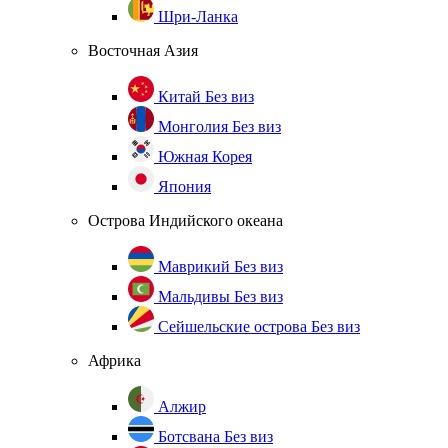
Шри-Ланка
Восточная Азия
Китай
Без виз
Монголия
Без виз
Южная Корея
Япония
Острова Индийского океана
Маврикий
Без виз
Мальдивы
Без виз
Сейшельские острова
Без виз
Африка
Алжир
Ботсвана
Без виз