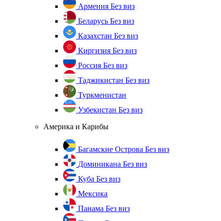
Армения
Без виз
Беларусь
Без виз
Казахстан
Без виз
Киргизия
Без виз
Россия
Без виз
Таджикистан
Без виз
Туркменистан
Узбекистан
Без виз
Америка и Карибы
Багамские Острова
Без виз
Доминикана
Без виз
Куба
Без виз
Мексика
Панама
Без виз