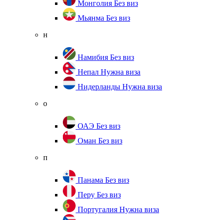
Монголия
Без виз
Мьянма
Без виз
н
Намибия
Без виз
Непал
Нужна виза
Нидерланды
Нужна виза
о
ОАЭ
Без виз
Оман
Без виз
п
Панама
Без виз
Перу
Без виз
Португалия
Нужна виза