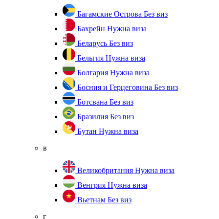
Багамские Острова
Без виз
Бахрейн
Нужна виза
Беларусь
Без виз
Бельгия
Нужна виза
Болгария
Нужна виза
Босния и Герцеговина
Без виз
Ботсвана
Без виз
Бразилия
Без виз
Бутан
Нужна виза
в
Великобритания
Нужна виза
Венгрия
Нужна виза
Вьетнам
Без виз
г