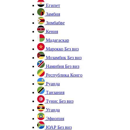
Египет
Замбия
Зимбабве
Кения
Мадагаскар
Марокко
Без виз
Мозамбик
Без виз
Намибия
Без виз
Республика Конго
Руанда
Танзания
Тунис
Без виз
Уганда
Эфиопия
ЮАР
Без виз