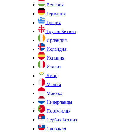
Венгрия
Германия
Греция
Грузия
Без виз
Ирландия
Исландия
Испания
Италия
Кипр
Мальта
Монако
Нидерланды
Португалия
Сербия
Без виз
Словакия