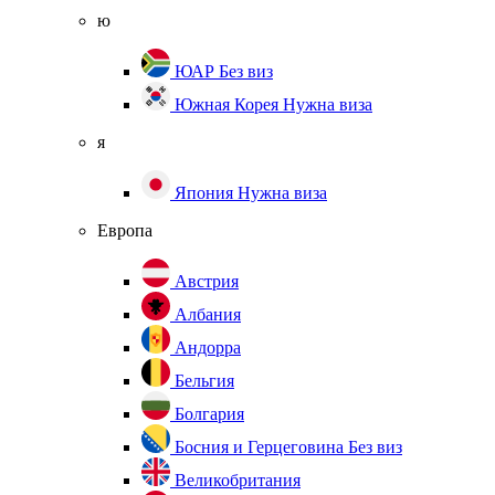
ю
ЮАР
Без виз
Южная Корея
Нужна виза
я
Япония
Нужна виза
Европа
Австрия
Албания
Андорра
Бельгия
Болгария
Босния и Герцеговина
Без виз
Великобритания