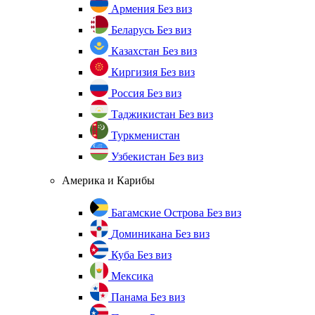
Армения
Без виз
Беларусь
Без виз
Казахстан
Без виз
Киргизия
Без виз
Россия
Без виз
Таджикистан
Без виз
Туркменистан
Узбекистан
Без виз
Америка и Карибы
Багамские Острова
Без виз
Доминикана
Без виз
Куба
Без виз
Мексика
Панама
Без виз