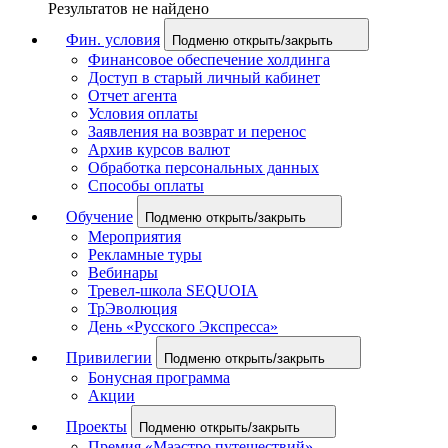
Результатов не найдено
Фин. условия
Подменю открыть/закрыть
Финансовое обеспечение холдинга
Доступ в старый личный кабинет
Отчет агента
Условия оплаты
Заявления на возврат и перенос
Архив курсов валют
Обработка персональных данных
Способы оплаты
Обучение
Подменю открыть/закрыть
Мероприятия
Рекламные туры
Вебинары
Тревел-школа SEQUOIA
ТрЭволюция
День «Русского Экспресса»
Привилегии
Подменю открыть/закрыть
Бонусная программа
Акции
Проекты
Подменю открыть/закрыть
Премия «Маэстро путешествий»