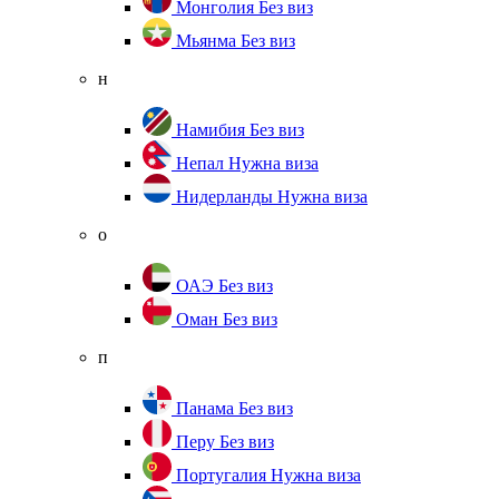
Монголия
Без виз
Мьянма
Без виз
н
Намибия
Без виз
Непал
Нужна виза
Нидерланды
Нужна виза
о
ОАЭ
Без виз
Оман
Без виз
п
Панама
Без виз
Перу
Без виз
Португалия
Нужна виза