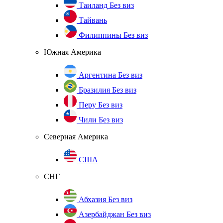
Таиланд
Без виз
Тайвань
Филиппины
Без виз
Южная Америка
Аргентина
Без виз
Бразилия
Без виз
Перу
Без виз
Чили
Без виз
Северная Америка
США
СНГ
Абхазия
Без виз
Азербайджан
Без виз