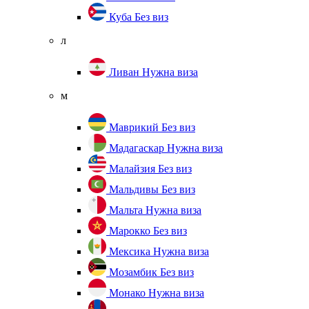
Куба
Без виз
л
Ливан
Нужна виза
м
Маврикий
Без виз
Мадагаскар
Нужна виза
Малайзия
Без виз
Мальдивы
Без виз
Мальта
Нужна виза
Марокко
Без виз
Мексика
Нужна виза
Мозамбик
Без виз
Монако
Нужна виза