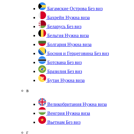
Багамские Острова
Без виз
Бахрейн
Нужна виза
Беларусь
Без виз
Бельгия
Нужна виза
Болгария
Нужна виза
Босния и Герцеговина
Без виз
Ботсвана
Без виз
Бразилия
Без виз
Бутан
Нужна виза
в
Великобритания
Нужна виза
Венгрия
Нужна виза
Вьетнам
Без виз
г