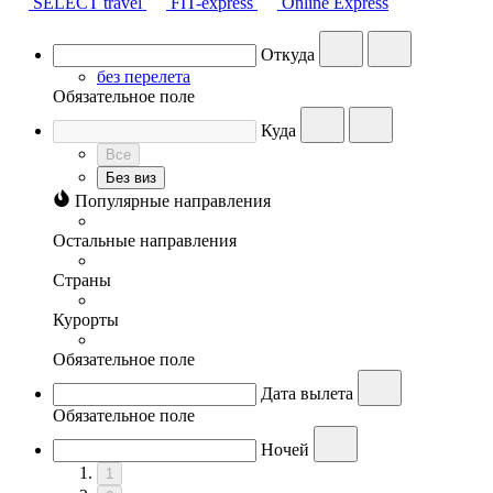
SELECT travel
FIT-express
Online Express
Откуда
без перелета
Обязательное поле
Куда
Все
Без виз
Популярные направления
Остальные направления
Страны
Курорты
Обязательное поле
Дата вылета
Обязательное поле
Ночей
1