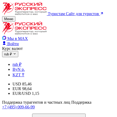
Туристам
Сайт для туристов
Меню
Мы в MAX
Войти
Курс валют
rub ₽
rub ₽
ByN р.
KZT ₸
USD
85,46
EUR
98,64
EUR/USD
1,15
Поддержка турагентов и частных лиц
Поддержка
+7 (495) 009-66-99