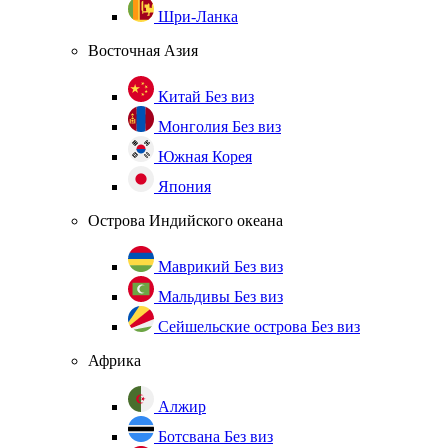
Шри-Ланка
Восточная Азия
Китай
Без виз
Монголия
Без виз
Южная Корея
Япония
Острова Индийского океана
Маврикий
Без виз
Мальдивы
Без виз
Сейшельские острова
Без виз
Африка
Алжир
Ботсвана
Без виз