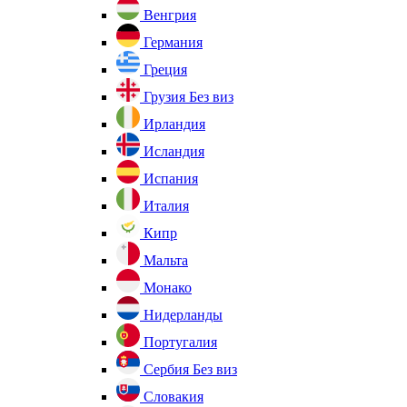
Венгрия
Германия
Греция
Грузия
Без виз
Ирландия
Исландия
Испания
Италия
Кипр
Мальта
Монако
Нидерланды
Португалия
Сербия
Без виз
Словакия