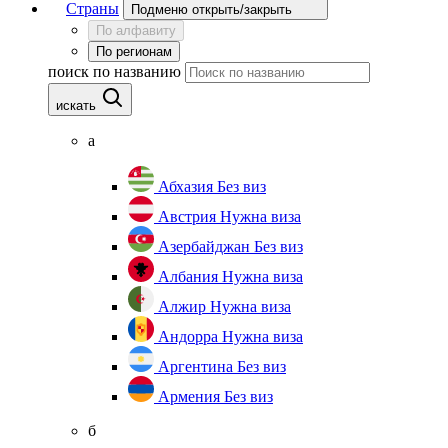
Страны
Подменю открыть/закрыть
По алфавиту
По регионам
поиск по названию
искать
а
Абхазия
Без виз
Австрия
Нужна виза
Азербайджан
Без виз
Албания
Нужна виза
Алжир
Нужна виза
Андорра
Нужна виза
Аргентина
Без виз
Армения
Без виз
б