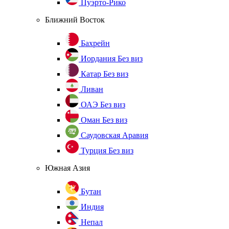
Пуэрто-Рико
Ближний Восток
Бахрейн
Иордания
Без виз
Катар
Без виз
Ливан
ОАЭ
Без виз
Оман
Без виз
Саудовская Аравия
Турция
Без виз
Южная Азия
Бутан
Индия
Непал