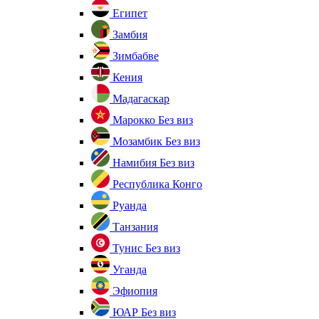
Египет
Замбия
Зимбабве
Кения
Мадагаскар
Марокко
Без виз
Мозамбик
Без виз
Намибия
Без виз
Республика Конго
Руанда
Танзания
Тунис
Без виз
Уганда
Эфиопия
ЮАР
Без виз