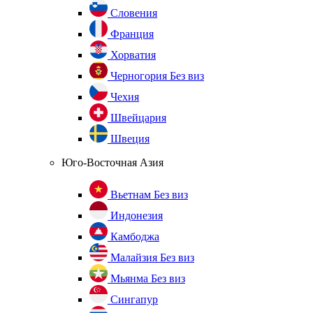
Словения
Франция
Хорватия
Черногория
Без виз
Чехия
Швейцария
Швеция
Юго-Восточная Азия
Вьетнам
Без виз
Индонезия
Камбоджа
Малайзия
Без виз
Мьянма
Без виз
Сингапур