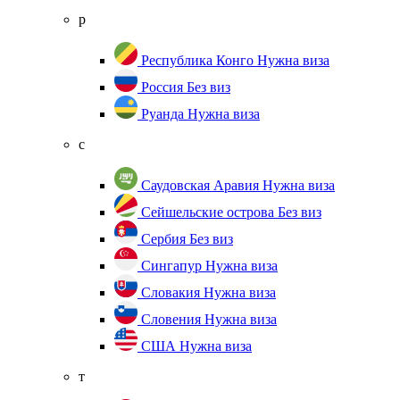
р
Республика Конго
Нужна виза
Россия
Без виз
Руанда
Нужна виза
с
Саудовская Аравия
Нужна виза
Сейшельские острова
Без виз
Сербия
Без виз
Сингапур
Нужна виза
Словакия
Нужна виза
Словения
Нужна виза
США
Нужна виза
т