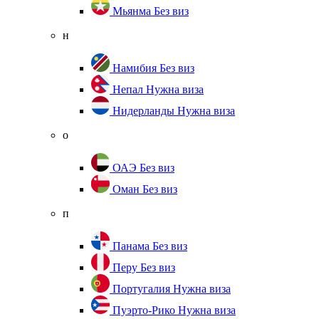
Мьянма
Без виз
н
Намибия
Без виз
Непал
Нужна виза
Нидерланды
Нужна виза
о
ОАЭ
Без виз
Оман
Без виз
п
Панама
Без виз
Перу
Без виз
Португалия
Нужна виза
Пуэрто-Рико
Нужна виза