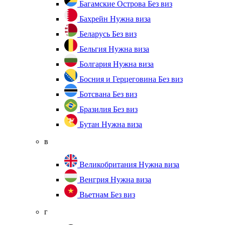
Багамские Острова
Без виз
Бахрейн
Нужна виза
Беларусь
Без виз
Бельгия
Нужна виза
Болгария
Нужна виза
Босния и Герцеговина
Без виз
Ботсвана
Без виз
Бразилия
Без виз
Бутан
Нужна виза
в
Великобритания
Нужна виза
Венгрия
Нужна виза
Вьетнам
Без виз
г