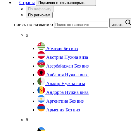
Страны
Подменю открыть/закрыть
По алфавиту
По регионам
поиск по названию
искать
а
Абхазия
Без виз
Австрия
Нужна виза
Азербайджан
Без виз
Албания
Нужна виза
Алжир
Нужна виза
Андорра
Нужна виза
Аргентина
Без виз
Армения
Без виз
б