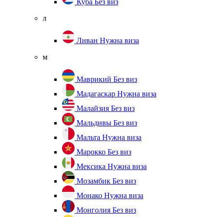
Куба
Без виз
л
Ливан
Нужна виза
м
Маврикий
Без виз
Мадагаскар
Нужна виза
Малайзия
Без виз
Мальдивы
Без виз
Мальта
Нужна виза
Марокко
Без виз
Мексика
Нужна виза
Мозамбик
Без виз
Монако
Нужна виза
Монголия
Без виз