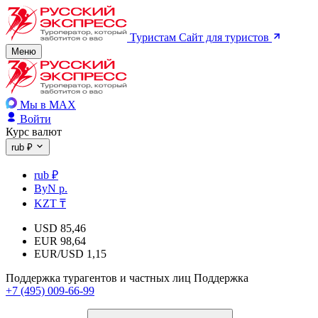
Туристам
Сайт для туристов
Меню
Мы в MAX
Войти
Курс валют
rub ₽
rub ₽
ByN р.
KZT ₸
USD
85,46
EUR
98,64
EUR/USD
1,15
Поддержка турагентов и частных лиц
Поддержка
+7 (495) 009-66-99