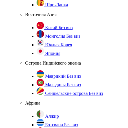
Шри-Ланка
Восточная Азия
Китай
Без виз
Монголия
Без виз
Южная Корея
Япония
Острова Индийского океана
Маврикий
Без виз
Мальдивы
Без виз
Сейшельские острова
Без виз
Африка
Алжир
Ботсвана
Без виз