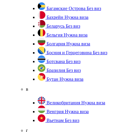
Багамские Острова
Без виз
Бахрейн
Нужна виза
Беларусь
Без виз
Бельгия
Нужна виза
Болгария
Нужна виза
Босния и Герцеговина
Без виз
Ботсвана
Без виз
Бразилия
Без виз
Бутан
Нужна виза
в
Великобритания
Нужна виза
Венгрия
Нужна виза
Вьетнам
Без виз
г