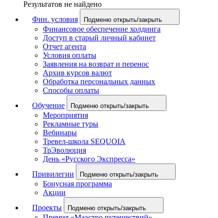
Результатов не найдено
Фин. условия
Подменю открыть/закрыть
Финансовое обеспечение холдинга
Доступ в старый личный кабинет
Отчет агента
Условия оплаты
Заявления на возврат и перенос
Архив курсов валют
Обработка персональных данных
Способы оплаты
Обучение
Подменю открыть/закрыть
Мероприятия
Рекламные туры
Вебинары
Тревел-школа SEQUOIA
ТрЭволюция
День «Русского Экспресса»
Привилегии
Подменю открыть/закрыть
Бонусная программа
Акции
Проекты
Подменю открыть/закрыть
Премия «Маэстро путешествий»