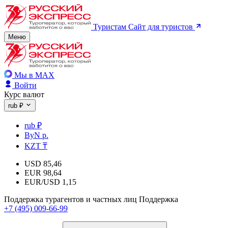
Туристам
Сайт для туристов
Меню
Мы в MAX
Войти
Курс валют
rub ₽
rub ₽
ByN р.
KZT ₸
USD
85,46
EUR
98,64
EUR/USD
1,15
Поддержка турагентов и частных лиц
Поддержка
+7 (495) 009-66-99