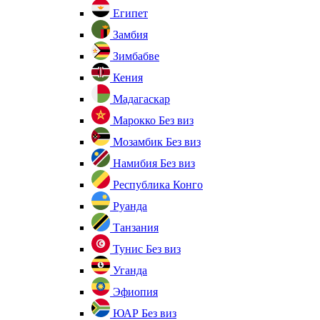
Египет
Замбия
Зимбабве
Кения
Мадагаскар
Марокко
Без виз
Мозамбик
Без виз
Намибия
Без виз
Республика Конго
Руанда
Танзания
Тунис
Без виз
Уганда
Эфиопия
ЮАР
Без виз