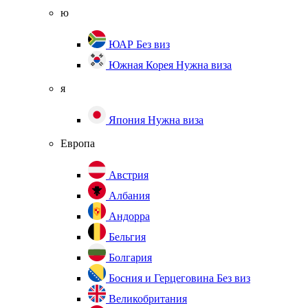
ю
ЮАР
Без виз
Южная Корея
Нужна виза
я
Япония
Нужна виза
Европа
Австрия
Албания
Андорра
Бельгия
Болгария
Босния и Герцеговина
Без виз
Великобритания