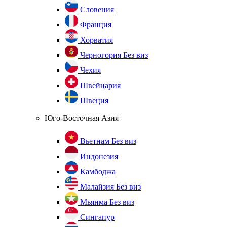
Словения
Франция
Хорватия
Черногория
Без виз
Чехия
Швейцария
Швеция
Юго-Восточная Азия
Вьетнам
Без виз
Индонезия
Камбоджа
Малайзия
Без виз
Мьянма
Без виз
Сингапур