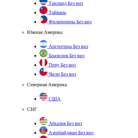
Таиланд
Без виз
Тайвань
Филиппины
Без виз
Южная Америка
Аргентина
Без виз
Бразилия
Без виз
Перу
Без виз
Чили
Без виз
Северная Америка
США
СНГ
Абхазия
Без виз
Азербайджан
Без виз