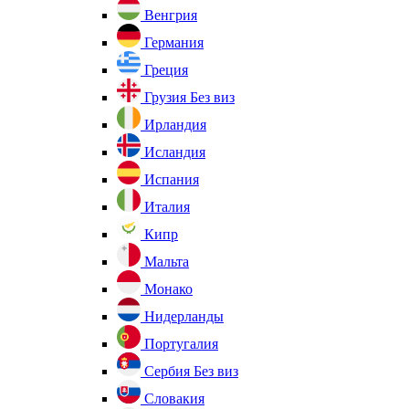
Венгрия
Германия
Греция
Грузия
Без виз
Ирландия
Исландия
Испания
Италия
Кипр
Мальта
Монако
Нидерланды
Португалия
Сербия
Без виз
Словакия