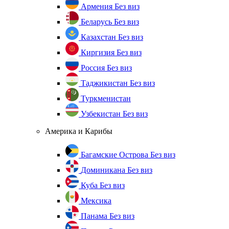
Армения
Без виз
Беларусь
Без виз
Казахстан
Без виз
Киргизия
Без виз
Россия
Без виз
Таджикистан
Без виз
Туркменистан
Узбекистан
Без виз
Америка и Карибы
Багамские Острова
Без виз
Доминикана
Без виз
Куба
Без виз
Мексика
Панама
Без виз