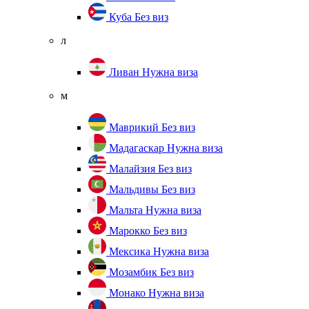
Куба
Без виз
л
Ливан
Нужна виза
м
Маврикий
Без виз
Мадагаскар
Нужна виза
Малайзия
Без виз
Мальдивы
Без виз
Мальта
Нужна виза
Марокко
Без виз
Мексика
Нужна виза
Мозамбик
Без виз
Монако
Нужна виза