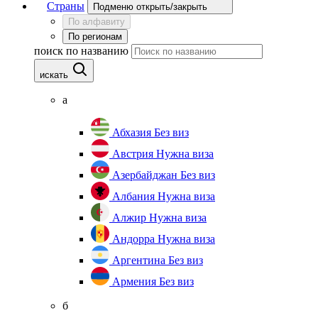
Страны
Подменю открыть/закрыть
По алфавиту
По регионам
поиск по названию
искать
а
Абхазия
Без виз
Австрия
Нужна виза
Азербайджан
Без виз
Албания
Нужна виза
Алжир
Нужна виза
Андорра
Нужна виза
Аргентина
Без виз
Армения
Без виз
б