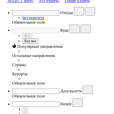
SELECT travel
FIT-express
Online Express
Откуда
без перелета
Обязательное поле
Куда
Все
Без виз
Популярные направления
Остальные направления
Страны
Курорты
Обязательное поле
Дата вылета
Обязательное поле
Ночей
1