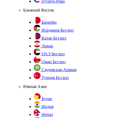
Пуэрто-Рико
Ближний Восток
Бахрейн
Иордания
Без виз
Катар
Без виз
Ливан
ОАЭ
Без виз
Оман
Без виз
Саудовская Аравия
Турция
Без виз
Южная Азия
Бутан
Индия
Непал