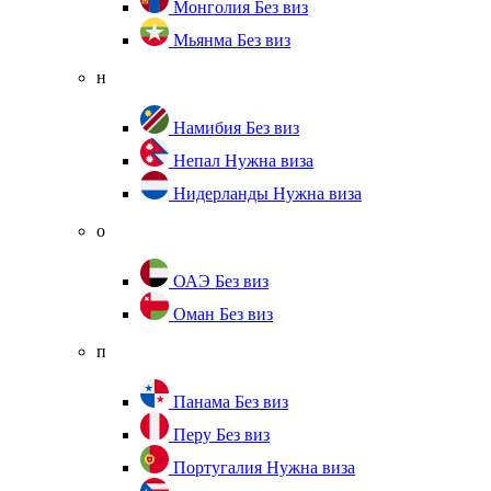
Монголия
Без виз
Мьянма
Без виз
н
Намибия
Без виз
Непал
Нужна виза
Нидерланды
Нужна виза
о
ОАЭ
Без виз
Оман
Без виз
п
Панама
Без виз
Перу
Без виз
Португалия
Нужна виза