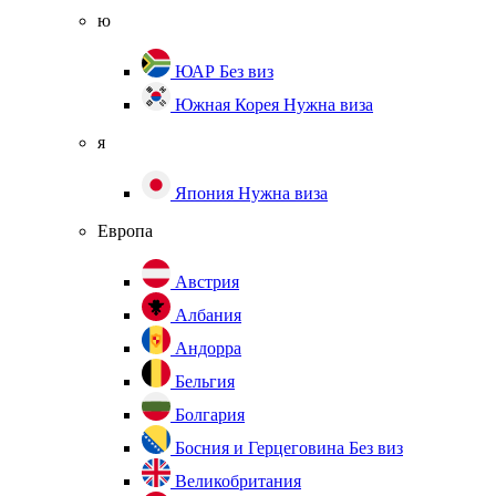
ю
ЮАР
Без виз
Южная Корея
Нужна виза
я
Япония
Нужна виза
Европа
Австрия
Албания
Андорра
Бельгия
Болгария
Босния и Герцеговина
Без виз
Великобритания