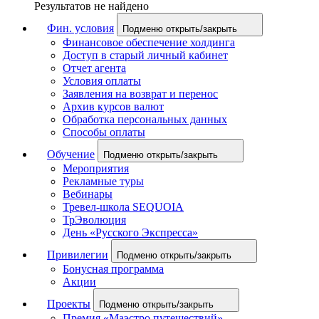
Результатов не найдено
Фин. условия
Подменю открыть/закрыть
Финансовое обеспечение холдинга
Доступ в старый личный кабинет
Отчет агента
Условия оплаты
Заявления на возврат и перенос
Архив курсов валют
Обработка персональных данных
Способы оплаты
Обучение
Подменю открыть/закрыть
Мероприятия
Рекламные туры
Вебинары
Тревел-школа SEQUOIA
ТрЭволюция
День «Русского Экспресса»
Привилегии
Подменю открыть/закрыть
Бонусная программа
Акции
Проекты
Подменю открыть/закрыть
Премия «Маэстро путешествий»