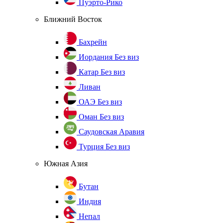
Пуэрто-Рико
Ближний Восток
Бахрейн
Иордания
Без виз
Катар
Без виз
Ливан
ОАЭ
Без виз
Оман
Без виз
Саудовская Аравия
Турция
Без виз
Южная Азия
Бутан
Индия
Непал