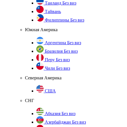
Таиланд
Без виз
Тайвань
Филиппины
Без виз
Южная Америка
Аргентина
Без виз
Бразилия
Без виз
Перу
Без виз
Чили
Без виз
Северная Америка
США
СНГ
Абхазия
Без виз
Азербайджан
Без виз