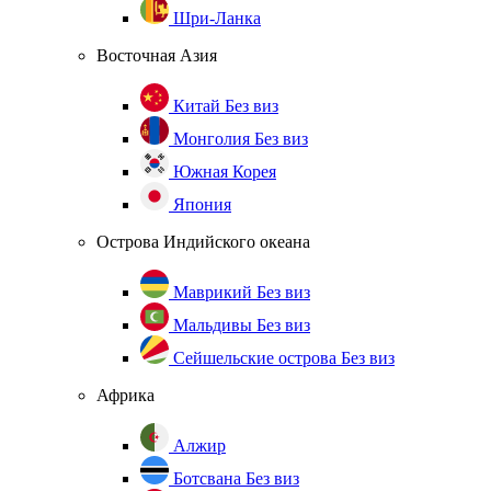
Шри-Ланка
Восточная Азия
Китай
Без виз
Монголия
Без виз
Южная Корея
Япония
Острова Индийского океана
Маврикий
Без виз
Мальдивы
Без виз
Сейшельские острова
Без виз
Африка
Алжир
Ботсвана
Без виз