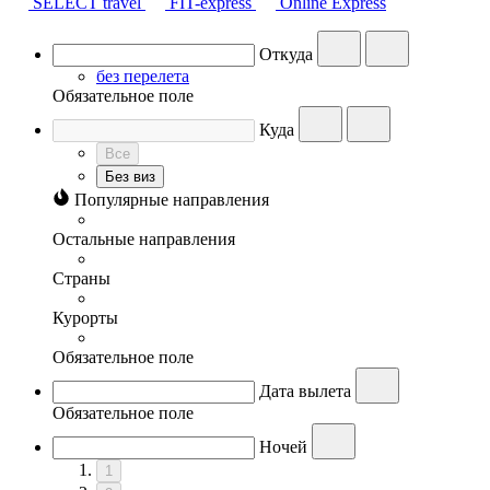
SELECT travel
FIT-express
Online Express
Откуда
без перелета
Обязательное поле
Куда
Все
Без виз
Популярные направления
Остальные направления
Страны
Курорты
Обязательное поле
Дата вылета
Обязательное поле
Ночей
1