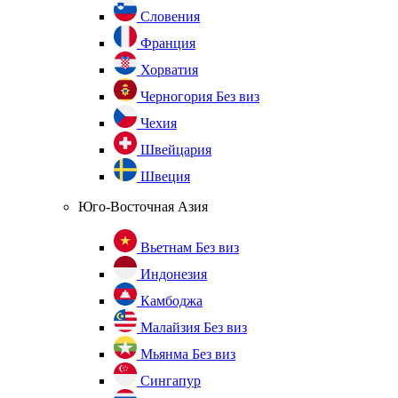
Словения
Франция
Хорватия
Черногория
Без виз
Чехия
Швейцария
Швеция
Юго-Восточная Азия
Вьетнам
Без виз
Индонезия
Камбоджа
Малайзия
Без виз
Мьянма
Без виз
Сингапур