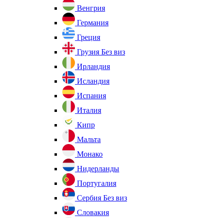
Венгрия
Германия
Греция
Грузия
Без виз
Ирландия
Исландия
Испания
Италия
Кипр
Мальта
Монако
Нидерланды
Португалия
Сербия
Без виз
Словакия