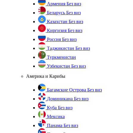
Армения
Без виз
Беларусь
Без виз
Казахстан
Без виз
Киргизия
Без виз
Россия
Без виз
Таджикистан
Без виз
Туркменистан
Узбекистан
Без виз
Америка и Карибы
Багамские Острова
Без виз
Доминикана
Без виз
Куба
Без виз
Мексика
Панама
Без виз