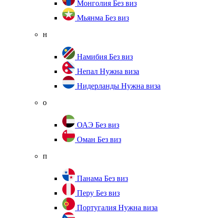
Монголия
Без виз
Мьянма
Без виз
н
Намибия
Без виз
Непал
Нужна виза
Нидерланды
Нужна виза
о
ОАЭ
Без виз
Оман
Без виз
п
Панама
Без виз
Перу
Без виз
Португалия
Нужна виза