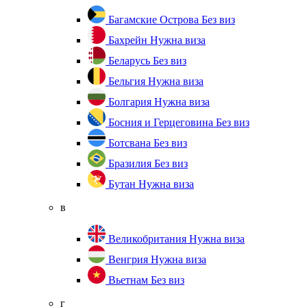
Багамские Острова
Без виз
Бахрейн
Нужна виза
Беларусь
Без виз
Бельгия
Нужна виза
Болгария
Нужна виза
Босния и Герцеговина
Без виз
Ботсвана
Без виз
Бразилия
Без виз
Бутан
Нужна виза
в
Великобритания
Нужна виза
Венгрия
Нужна виза
Вьетнам
Без виз
г