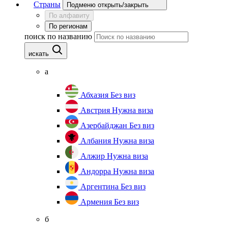
Страны
Подменю открыть/закрыть
По алфавиту
По регионам
поиск по названию
искать
а
Абхазия
Без виз
Австрия
Нужна виза
Азербайджан
Без виз
Албания
Нужна виза
Алжир
Нужна виза
Андорра
Нужна виза
Аргентина
Без виз
Армения
Без виз
б