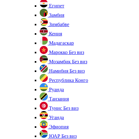
Египет
Замбия
Зимбабве
Кения
Мадагаскар
Марокко
Без виз
Мозамбик
Без виз
Намибия
Без виз
Республика Конго
Руанда
Танзания
Тунис
Без виз
Уганда
Эфиопия
ЮАР
Без виз