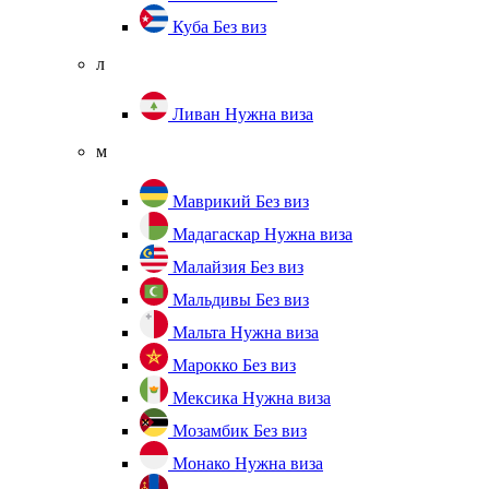
Куба
Без виз
л
Ливан
Нужна виза
м
Маврикий
Без виз
Мадагаскар
Нужна виза
Малайзия
Без виз
Мальдивы
Без виз
Мальта
Нужна виза
Марокко
Без виз
Мексика
Нужна виза
Мозамбик
Без виз
Монако
Нужна виза