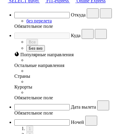
SELECT travel
FIT-express
Online Express
Откуда
без перелета
Обязательное поле
Куда
Все
Без виз
Популярные направления
Остальные направления
Страны
Курорты
Обязательное поле
Дата вылета
Обязательное поле
Ночей
1