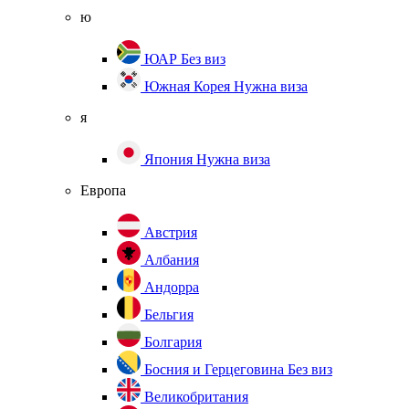
ю
ЮАР
Без виз
Южная Корея
Нужна виза
я
Япония
Нужна виза
Европа
Австрия
Албания
Андорра
Бельгия
Болгария
Босния и Герцеговина
Без виз
Великобритания