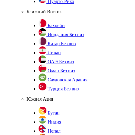
Пуэрто-Рико
Ближний Восток
Бахрейн
Иордания
Без виз
Катар
Без виз
Ливан
ОАЭ
Без виз
Оман
Без виз
Саудовская Аравия
Турция
Без виз
Южная Азия
Бутан
Индия
Непал