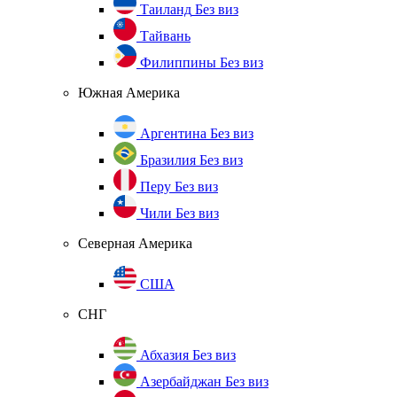
Таиланд
Без виз
Тайвань
Филиппины
Без виз
Южная Америка
Аргентина
Без виз
Бразилия
Без виз
Перу
Без виз
Чили
Без виз
Северная Америка
США
СНГ
Абхазия
Без виз
Азербайджан
Без виз