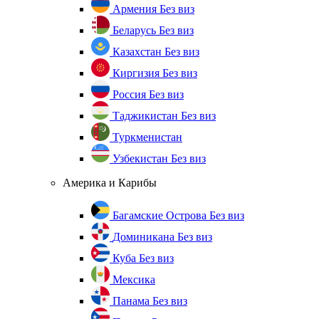
Армения
Без виз
Беларусь
Без виз
Казахстан
Без виз
Киргизия
Без виз
Россия
Без виз
Таджикистан
Без виз
Туркменистан
Узбекистан
Без виз
Америка и Карибы
Багамские Острова
Без виз
Доминикана
Без виз
Куба
Без виз
Мексика
Панама
Без виз