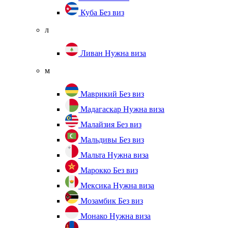
Куба
Без виз
л
Ливан
Нужна виза
м
Маврикий
Без виз
Мадагаскар
Нужна виза
Малайзия
Без виз
Мальдивы
Без виз
Мальта
Нужна виза
Марокко
Без виз
Мексика
Нужна виза
Мозамбик
Без виз
Монако
Нужна виза