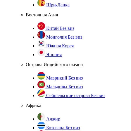
Шри-Ланка
Восточная Азия
Китай
Без виз
Монголия
Без виз
Южная Корея
Япония
Острова Индийского океана
Маврикий
Без виз
Мальдивы
Без виз
Сейшельские острова
Без виз
Африка
Алжир
Ботсвана
Без виз