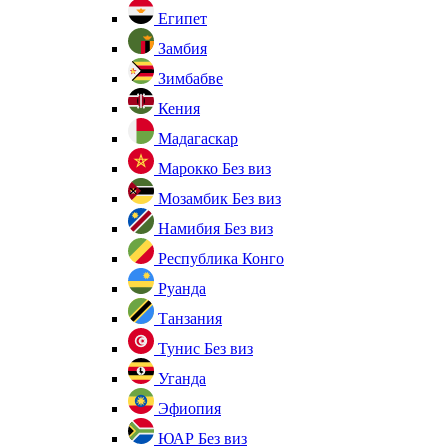
Египет
Замбия
Зимбабве
Кения
Мадагаскар
Марокко
Без виз
Мозамбик
Без виз
Намибия
Без виз
Республика Конго
Руанда
Танзания
Тунис
Без виз
Уганда
Эфиопия
ЮАР
Без виз