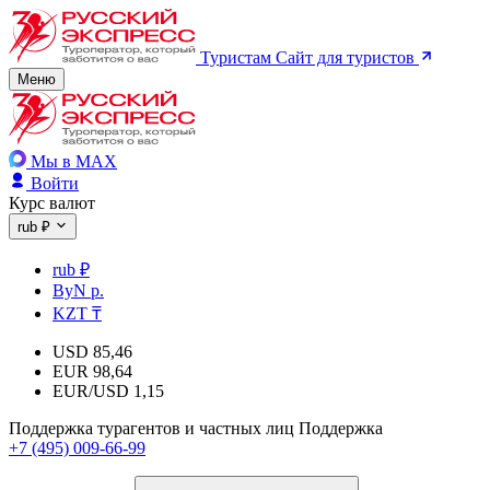
Туристам
Сайт для туристов
Меню
Мы в MAX
Войти
Курс валют
rub ₽
rub ₽
ByN р.
KZT ₸
USD
85,46
EUR
98,64
EUR/USD
1,15
Поддержка турагентов и частных лиц
Поддержка
+7 (495) 009-66-99