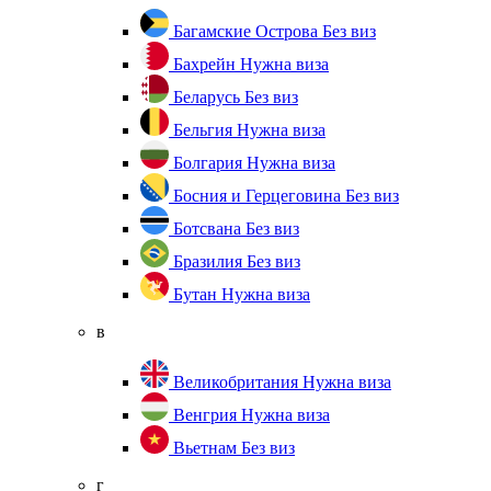
Багамские Острова
Без виз
Бахрейн
Нужна виза
Беларусь
Без виз
Бельгия
Нужна виза
Болгария
Нужна виза
Босния и Герцеговина
Без виз
Ботсвана
Без виз
Бразилия
Без виз
Бутан
Нужна виза
в
Великобритания
Нужна виза
Венгрия
Нужна виза
Вьетнам
Без виз
г