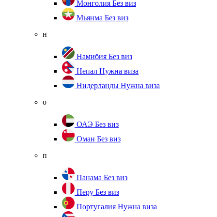
Монголия
Без виз
Мьянма
Без виз
н
Намибия
Без виз
Непал
Нужна виза
Нидерланды
Нужна виза
о
ОАЭ
Без виз
Оман
Без виз
п
Панама
Без виз
Перу
Без виз
Португалия
Нужна виза