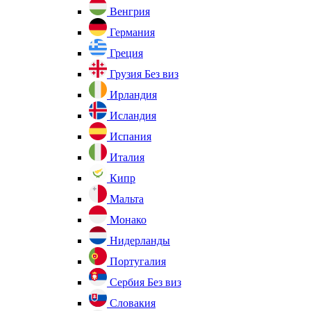
Венгрия
Германия
Греция
Грузия
Без виз
Ирландия
Исландия
Испания
Италия
Кипр
Мальта
Монако
Нидерланды
Португалия
Сербия
Без виз
Словакия