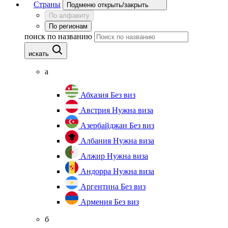
Страны
Подменю открыть/закрыть
По алфавиту
По регионам
поиск по названию
искать
а
Абхазия
Без виз
Австрия
Нужна виза
Азербайджан
Без виз
Албания
Нужна виза
Алжир
Нужна виза
Андорра
Нужна виза
Аргентина
Без виз
Армения
Без виз
б