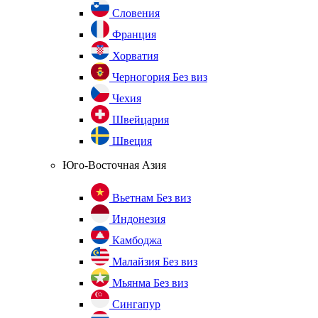
Словения
Франция
Хорватия
Черногория
Без виз
Чехия
Швейцария
Швеция
Юго-Восточная Азия
Вьетнам
Без виз
Индонезия
Камбоджа
Малайзия
Без виз
Мьянма
Без виз
Сингапур