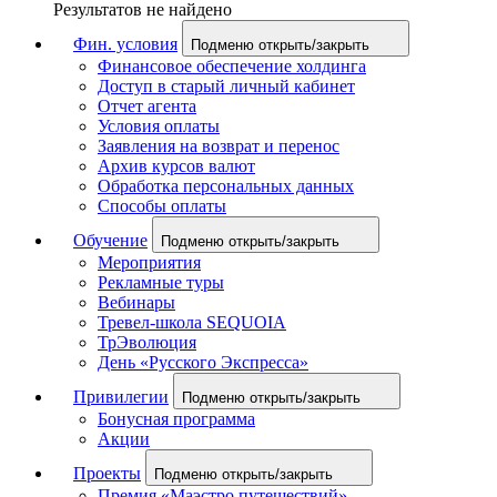
Результатов не найдено
Фин. условия
Подменю открыть/закрыть
Финансовое обеспечение холдинга
Доступ в старый личный кабинет
Отчет агента
Условия оплаты
Заявления на возврат и перенос
Архив курсов валют
Обработка персональных данных
Способы оплаты
Обучение
Подменю открыть/закрыть
Мероприятия
Рекламные туры
Вебинары
Тревел-школа SEQUOIA
ТрЭволюция
День «Русского Экспресса»
Привилегии
Подменю открыть/закрыть
Бонусная программа
Акции
Проекты
Подменю открыть/закрыть
Премия «Маэстро путешествий»