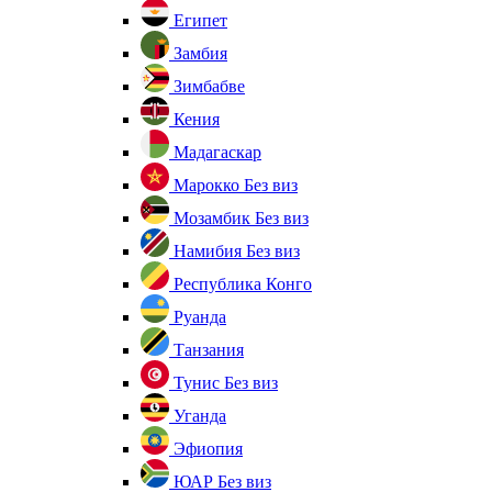
Египет
Замбия
Зимбабве
Кения
Мадагаскар
Марокко
Без виз
Мозамбик
Без виз
Намибия
Без виз
Республика Конго
Руанда
Танзания
Тунис
Без виз
Уганда
Эфиопия
ЮАР
Без виз