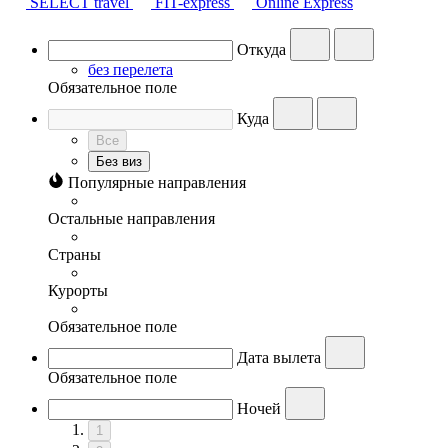
SELECT travel
FIT-express
Online Express
Откуда
без перелета
Обязательное поле
Куда
Все
Без виз
Популярные направления
Остальные направления
Страны
Курорты
Обязательное поле
Дата вылета
Обязательное поле
Ночей
1