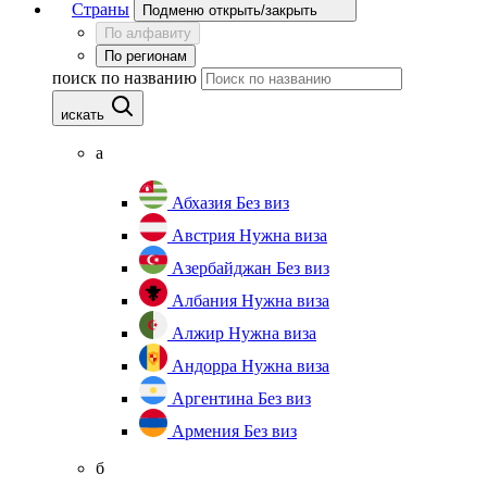
Страны
Подменю открыть/закрыть
По алфавиту
По регионам
поиск по названию
искать
а
Абхазия
Без виз
Австрия
Нужна виза
Азербайджан
Без виз
Албания
Нужна виза
Алжир
Нужна виза
Андорра
Нужна виза
Аргентина
Без виз
Армения
Без виз
б