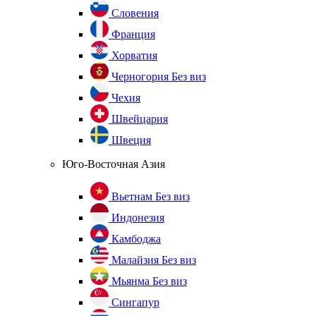
Словения
Франция
Хорватия
Черногория
Без виз
Чехия
Швейцария
Швеция
Юго-Восточная Азия
Вьетнам
Без виз
Индонезия
Камбоджа
Малайзия
Без виз
Мьянма
Без виз
Сингапур