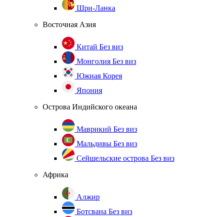
Шри-Ланка
Восточная Азия
Китай
Без виз
Монголия
Без виз
Южная Корея
Япония
Острова Индийского океана
Маврикий
Без виз
Мальдивы
Без виз
Сейшельские острова
Без виз
Африка
Алжир
Ботсвана
Без виз