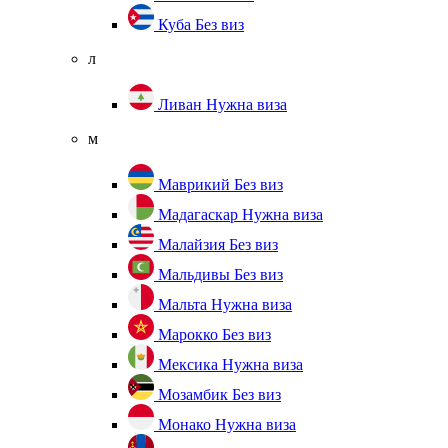
Куба
Без виз
л
Ливан
Нужна виза
м
Маврикий
Без виз
Мадагаскар
Нужна виза
Малайзия
Без виз
Мальдивы
Без виз
Мальта
Нужна виза
Марокко
Без виз
Мексика
Нужна виза
Мозамбик
Без виз
Монако
Нужна виза