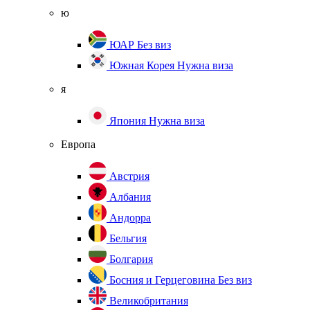
ю
ЮАР
Без виз
Южная Корея
Нужна виза
я
Япония
Нужна виза
Европа
Австрия
Албания
Андорра
Бельгия
Болгария
Босния и Герцеговина
Без виз
Великобритания