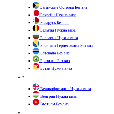
Багамские Острова
Без виз
Бахрейн
Нужна виза
Беларусь
Без виз
Бельгия
Нужна виза
Болгария
Нужна виза
Босния и Герцеговина
Без виз
Ботсвана
Без виз
Бразилия
Без виз
Бутан
Нужна виза
в
Великобритания
Нужна виза
Венгрия
Нужна виза
Вьетнам
Без виз
г