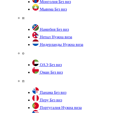
Монголия
Без виз
Мьянма
Без виз
н
Намибия
Без виз
Непал
Нужна виза
Нидерланды
Нужна виза
о
ОАЭ
Без виз
Оман
Без виз
п
Панама
Без виз
Перу
Без виз
Португалия
Нужна виза