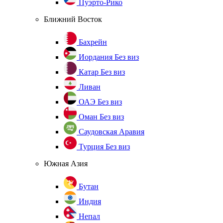
Пуэрто-Рико
Ближний Восток
Бахрейн
Иордания
Без виз
Катар
Без виз
Ливан
ОАЭ
Без виз
Оман
Без виз
Саудовская Аравия
Турция
Без виз
Южная Азия
Бутан
Индия
Непал