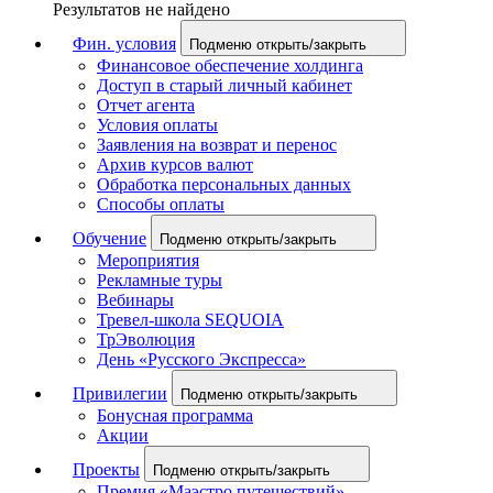
Результатов не найдено
Фин. условия
Подменю открыть/закрыть
Финансовое обеспечение холдинга
Доступ в старый личный кабинет
Отчет агента
Условия оплаты
Заявления на возврат и перенос
Архив курсов валют
Обработка персональных данных
Способы оплаты
Обучение
Подменю открыть/закрыть
Мероприятия
Рекламные туры
Вебинары
Тревел-школа SEQUOIA
ТрЭволюция
День «Русского Экспресса»
Привилегии
Подменю открыть/закрыть
Бонусная программа
Акции
Проекты
Подменю открыть/закрыть
Премия «Маэстро путешествий»