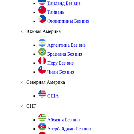
Таиланд
Без виз
Тайвань
Филиппины
Без виз
Южная Америка
Аргентина
Без виз
Бразилия
Без виз
Перу
Без виз
Чили
Без виз
Северная Америка
США
СНГ
Абхазия
Без виз
Азербайджан
Без виз