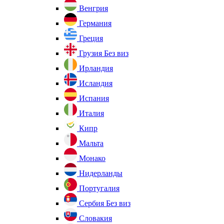
Венгрия
Германия
Греция
Грузия
Без виз
Ирландия
Исландия
Испания
Италия
Кипр
Мальта
Монако
Нидерланды
Португалия
Сербия
Без виз
Словакия