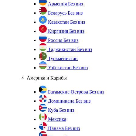
Армения
Без виз
Беларусь
Без виз
Казахстан
Без виз
Киргизия
Без виз
Россия
Без виз
Таджикистан
Без виз
Туркменистан
Узбекистан
Без виз
Америка и Карибы
Багамские Острова
Без виз
Доминикана
Без виз
Куба
Без виз
Мексика
Панама
Без виз