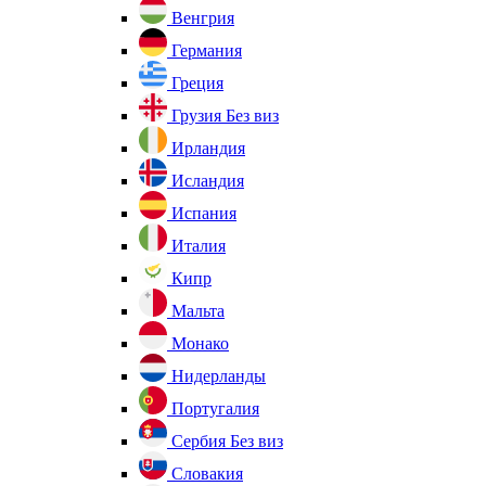
Венгрия
Германия
Греция
Грузия
Без виз
Ирландия
Исландия
Испания
Италия
Кипр
Мальта
Монако
Нидерланды
Португалия
Сербия
Без виз
Словакия