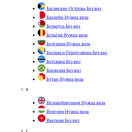
Багамские Острова
Без виз
Бахрейн
Нужна виза
Беларусь
Без виз
Бельгия
Нужна виза
Болгария
Нужна виза
Босния и Герцеговина
Без виз
Ботсвана
Без виз
Бразилия
Без виз
Бутан
Нужна виза
в
Великобритания
Нужна виза
Венгрия
Нужна виза
Вьетнам
Без виз
г