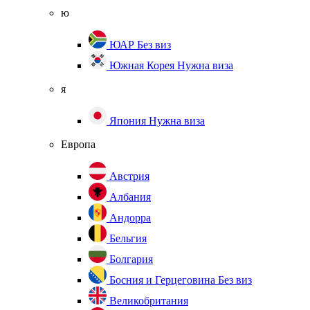
ю
ЮАР
Без виз
Южная Корея
Нужна виза
я
Япония
Нужна виза
Европа
Австрия
Албания
Андорра
Бельгия
Болгария
Босния и Герцеговина
Без виз
Великобритания