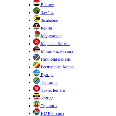
Египет
Замбия
Зимбабве
Кения
Мадагаскар
Марокко
Без виз
Мозамбик
Без виз
Намибия
Без виз
Республика Конго
Руанда
Танзания
Тунис
Без виз
Уганда
Эфиопия
ЮАР
Без виз