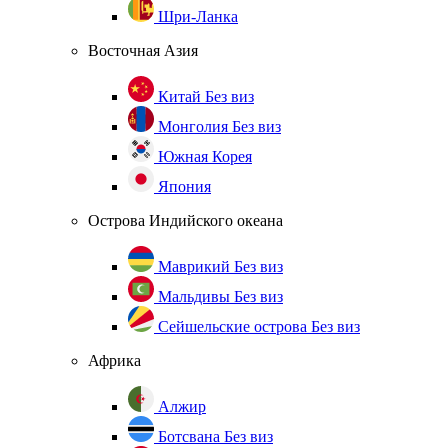
Шри-Ланка
Восточная Азия
Китай
Без виз
Монголия
Без виз
Южная Корея
Япония
Острова Индийского океана
Маврикий
Без виз
Мальдивы
Без виз
Сейшельские острова
Без виз
Африка
Алжир
Ботсвана
Без виз