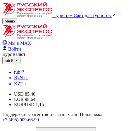
Туристам
Сайт для туристов
Меню
Мы в MAX
Войти
Курс валют
rub ₽
rub ₽
ByN р.
KZT ₸
USD
85,46
EUR
98,64
EUR/USD
1,15
Поддержка турагентов и частных лиц
Поддержка
+7 (495) 009-66-99