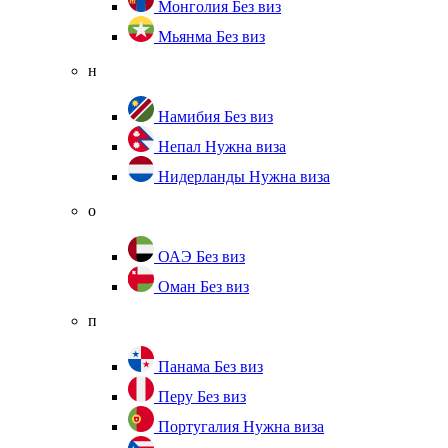
Монголия
Без виз
Мьянма
Без виз
н
Намибия
Без виз
Непал
Нужна виза
Нидерланды
Нужна виза
о
ОАЭ
Без виз
Оман
Без виз
п
Панама
Без виз
Перу
Без виз
Португалия
Нужна виза