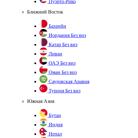
Пуэрто-Рико
Ближний Восток
Бахрейн
Иордания
Без виз
Катар
Без виз
Ливан
ОАЭ
Без виз
Оман
Без виз
Саудовская Аравия
Турция
Без виз
Южная Азия
Бутан
Индия
Непал