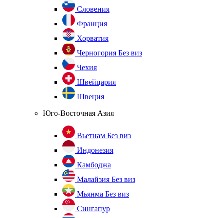
Словения
Франция
Хорватия
Черногория
Без виз
Чехия
Швейцария
Швеция
Юго-Восточная Азия
Вьетнам
Без виз
Индонезия
Камбоджа
Малайзия
Без виз
Мьянма
Без виз
Сингапур