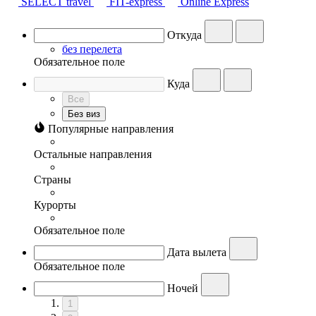
SELECT travel
FIT-express
Online Express
Откуда
без перелета
Обязательное поле
Куда
Все
Без виз
Популярные направления
Остальные направления
Страны
Курорты
Обязательное поле
Дата вылета
Обязательное поле
Ночей
1