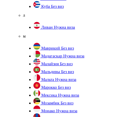
Куба
Без виз
л
Ливан
Нужна виза
м
Маврикий
Без виз
Мадагаскар
Нужна виза
Малайзия
Без виз
Мальдивы
Без виз
Мальта
Нужна виза
Марокко
Без виз
Мексика
Нужна виза
Мозамбик
Без виз
Монако
Нужна виза