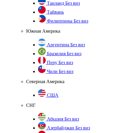
Таиланд
Без виз
Тайвань
Филиппины
Без виз
Южная Америка
Аргентина
Без виз
Бразилия
Без виз
Перу
Без виз
Чили
Без виз
Северная Америка
США
СНГ
Абхазия
Без виз
Азербайджан
Без виз