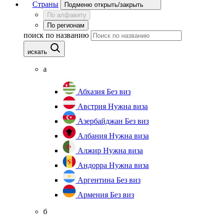
Страны
Подменю открыть/закрыть
По алфавиту
По регионам
поиск по названию
искать
а
Абхазия
Без виз
Австрия
Нужна виза
Азербайджан
Без виз
Албания
Нужна виза
Алжир
Нужна виза
Андорра
Нужна виза
Аргентина
Без виз
Армения
Без виз
б