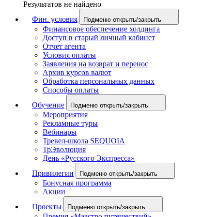
Результатов не найдено
Фин. условия
Подменю открыть/закрыть
Финансовое обеспечение холдинга
Доступ в старый личный кабинет
Отчет агента
Условия оплаты
Заявления на возврат и перенос
Архив курсов валют
Обработка персональных данных
Способы оплаты
Обучение
Подменю открыть/закрыть
Мероприятия
Рекламные туры
Вебинары
Тревел-школа SEQUOIA
ТрЭволюция
День «Русского Экспресса»
Привилегии
Подменю открыть/закрыть
Бонусная программа
Акции
Проекты
Подменю открыть/закрыть
Премия «Маэстро путешествий»