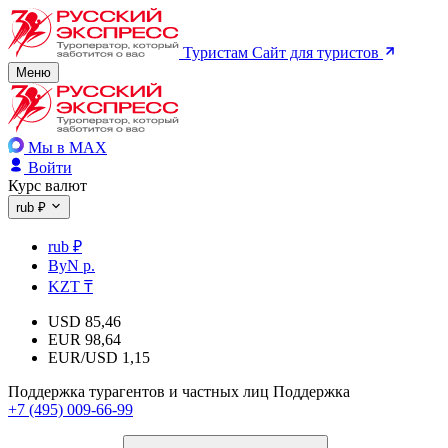
Туристам
Сайт для туристов
Меню
Мы в MAX
Войти
Курс валют
rub ₽
rub ₽
ByN р.
KZT ₸
USD
85,46
EUR
98,64
EUR/USD
1,15
Поддержка турагентов и частных лиц
Поддержка
+7 (495) 009-66-99