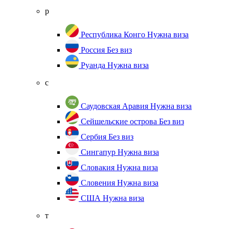
р
Республика Конго
Нужна виза
Россия
Без виз
Руанда
Нужна виза
с
Саудовская Аравия
Нужна виза
Сейшельские острова
Без виз
Сербия
Без виз
Сингапур
Нужна виза
Словакия
Нужна виза
Словения
Нужна виза
США
Нужна виза
т