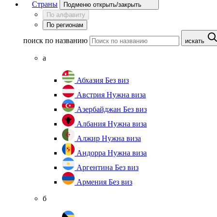
Страны
Подменю открыть/закрыть
По алфавиту
По регионам
поиск по названию
искать
а
Абхазия
Без виз
Австрия
Нужна виза
Азербайджан
Без виз
Албания
Нужна виза
Алжир
Нужна виза
Андорра
Нужна виза
Аргентина
Без виз
Армения
Без виз
б