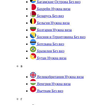
Багамские Острова
Без виз
Бахрейн
Нужна виза
Беларусь
Без виз
Бельгия
Нужна виза
Болгария
Нужна виза
Босния и Герцеговина
Без виз
Ботсвана
Без виз
Бразилия
Без виз
Бутан
Нужна виза
в
Великобритания
Нужна виза
Венгрия
Нужна виза
Вьетнам
Без виз
г