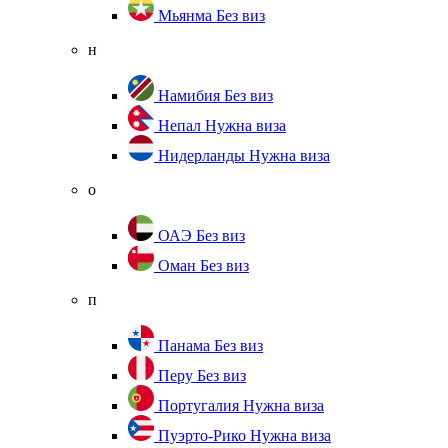
Мьянма
Без виз
н
Намибия
Без виз
Непал
Нужна виза
Нидерланды
Нужна виза
о
ОАЭ
Без виз
Оман
Без виз
п
Панама
Без виз
Перу
Без виз
Португалия
Нужна виза
Пуэрто-Рико
Нужна виза