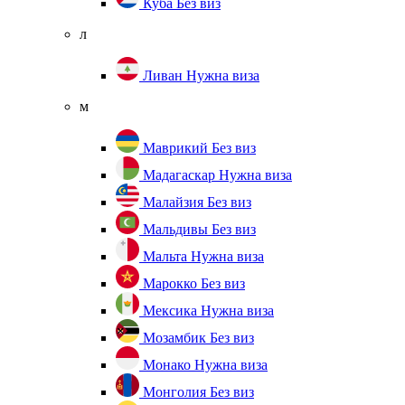
Куба
Без виз
л
Ливан
Нужна виза
м
Маврикий
Без виз
Мадагаскар
Нужна виза
Малайзия
Без виз
Мальдивы
Без виз
Мальта
Нужна виза
Марокко
Без виз
Мексика
Нужна виза
Мозамбик
Без виз
Монако
Нужна виза
Монголия
Без виз