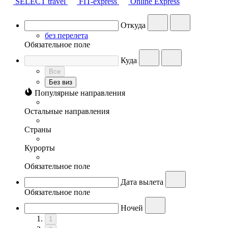
SELECT travel
FIT-express
Online Express
Откуда
без перелета
Обязательное поле
Куда
Все
Без виз
Популярные направления
Остальные направления
Страны
Курорты
Обязательное поле
Дата вылета
Обязательное поле
Ночей
1