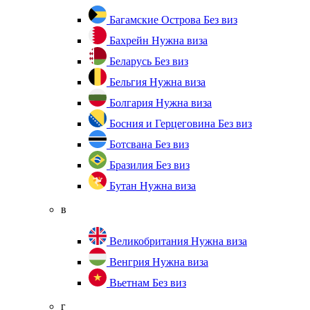
Багамские Острова
Без виз
Бахрейн
Нужна виза
Беларусь
Без виз
Бельгия
Нужна виза
Болгария
Нужна виза
Босния и Герцеговина
Без виз
Ботсвана
Без виз
Бразилия
Без виз
Бутан
Нужна виза
в
Великобритания
Нужна виза
Венгрия
Нужна виза
Вьетнам
Без виз
г