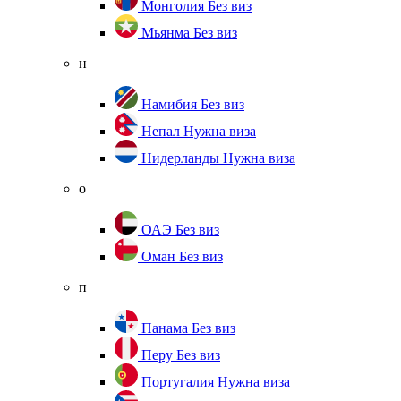
Монголия
Без виз
Мьянма
Без виз
н
Намибия
Без виз
Непал
Нужна виза
Нидерланды
Нужна виза
о
ОАЭ
Без виз
Оман
Без виз
п
Панама
Без виз
Перу
Без виз
Португалия
Нужна виза