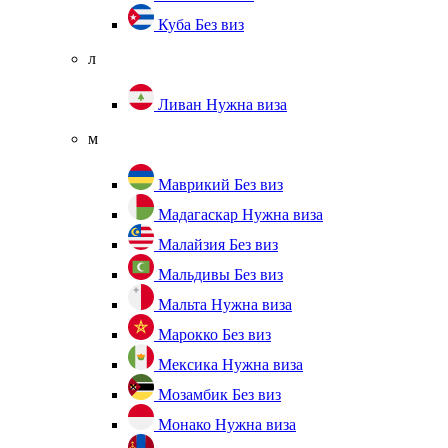
Куба
Без виз
л
Ливан
Нужна виза
м
Маврикий
Без виз
Мадагаскар
Нужна виза
Малайзия
Без виз
Мальдивы
Без виз
Мальта
Нужна виза
Марокко
Без виз
Мексика
Нужна виза
Мозамбик
Без виз
Монако
Нужна виза