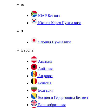
ю
ЮАР
Без виз
Южная Корея
Нужна виза
я
Япония
Нужна виза
Европа
Австрия
Албания
Андорра
Бельгия
Болгария
Босния и Герцеговина
Без виз
Великобритания