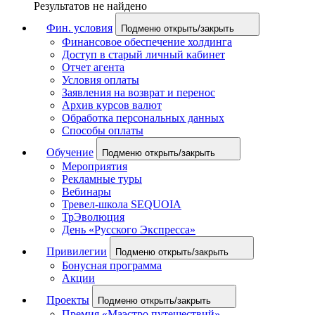
Результатов не найдено
Фин. условия
Подменю открыть/закрыть
Финансовое обеспечение холдинга
Доступ в старый личный кабинет
Отчет агента
Условия оплаты
Заявления на возврат и перенос
Архив курсов валют
Обработка персональных данных
Способы оплаты
Обучение
Подменю открыть/закрыть
Мероприятия
Рекламные туры
Вебинары
Тревел-школа SEQUOIA
ТрЭволюция
День «Русского Экспресса»
Привилегии
Подменю открыть/закрыть
Бонусная программа
Акции
Проекты
Подменю открыть/закрыть
Премия «Маэстро путешествий»