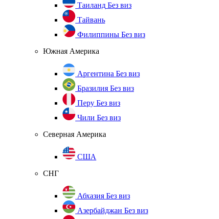
Таиланд
Без виз
Тайвань
Филиппины
Без виз
Южная Америка
Аргентина
Без виз
Бразилия
Без виз
Перу
Без виз
Чили
Без виз
Северная Америка
США
СНГ
Абхазия
Без виз
Азербайджан
Без виз