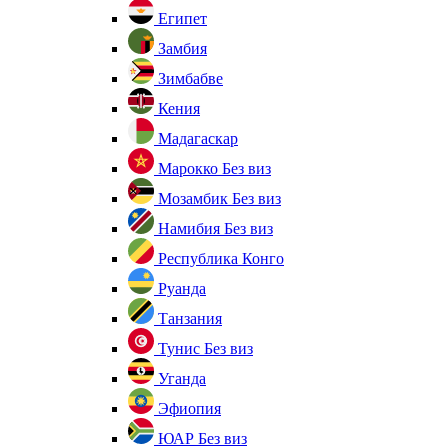
Египет
Замбия
Зимбабве
Кения
Мадагаскар
Марокко
Без виз
Мозамбик
Без виз
Намибия
Без виз
Республика Конго
Руанда
Танзания
Тунис
Без виз
Уганда
Эфиопия
ЮАР
Без виз