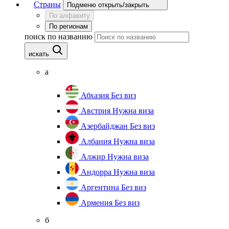
Страны
Подменю открыть/закрыть
По алфавиту
По регионам
поиск по названию
искать
а
Абхазия
Без виз
Австрия
Нужна виза
Азербайджан
Без виз
Албания
Нужна виза
Алжир
Нужна виза
Андорра
Нужна виза
Аргентина
Без виз
Армения
Без виз
б