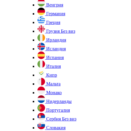
Венгрия
Германия
Греция
Грузия
Без виз
Ирландия
Исландия
Испания
Италия
Кипр
Мальта
Монако
Нидерланды
Португалия
Сербия
Без виз
Словакия