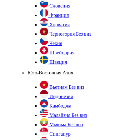
Словения
Франция
Хорватия
Черногория
Без виз
Чехия
Швейцария
Швеция
Юго-Восточная Азия
Вьетнам
Без виз
Индонезия
Камбоджа
Малайзия
Без виз
Мьянма
Без виз
Сингапур