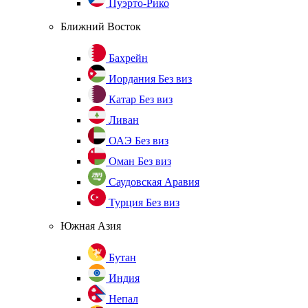
Пуэрто-Рико
Ближний Восток
Бахрейн
Иордания
Без виз
Катар
Без виз
Ливан
ОАЭ
Без виз
Оман
Без виз
Саудовская Аравия
Турция
Без виз
Южная Азия
Бутан
Индия
Непал