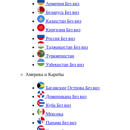
Армения
Без виз
Беларусь
Без виз
Казахстан
Без виз
Киргизия
Без виз
Россия
Без виз
Таджикистан
Без виз
Туркменистан
Узбекистан
Без виз
Америка и Карибы
Багамские Острова
Без виз
Доминикана
Без виз
Куба
Без виз
Мексика
Панама
Без виз