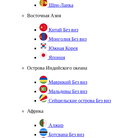
Шри-Ланка
Восточная Азия
Китай
Без виз
Монголия
Без виз
Южная Корея
Япония
Острова Индийского океана
Маврикий
Без виз
Мальдивы
Без виз
Сейшельские острова
Без виз
Африка
Алжир
Ботсвана
Без виз