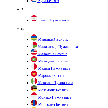
Куба
Без виз
л
Ливан
Нужна виза
м
Маврикий
Без виз
Мадагаскар
Нужна виза
Малайзия
Без виз
Мальдивы
Без виз
Мальта
Нужна виза
Марокко
Без виз
Мексика
Нужна виза
Мозамбик
Без виз
Монако
Нужна виза
Монголия
Без виз