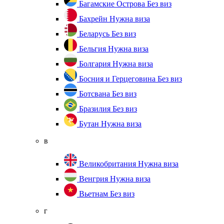
Багамские Острова
Без виз
Бахрейн
Нужна виза
Беларусь
Без виз
Бельгия
Нужна виза
Болгария
Нужна виза
Босния и Герцеговина
Без виз
Ботсвана
Без виз
Бразилия
Без виз
Бутан
Нужна виза
в
Великобритания
Нужна виза
Венгрия
Нужна виза
Вьетнам
Без виз
г