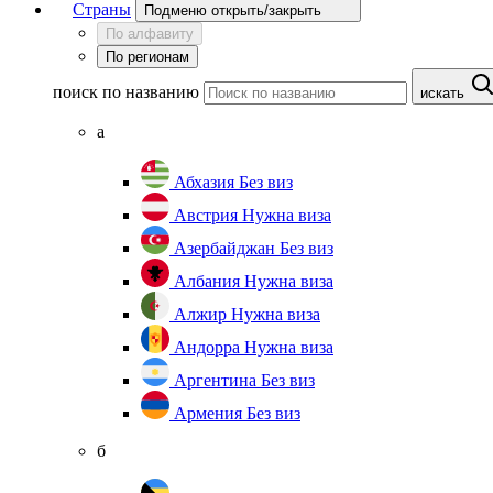
Страны
Подменю открыть/закрыть
По алфавиту
По регионам
поиск по названию
искать
а
Абхазия
Без виз
Австрия
Нужна виза
Азербайджан
Без виз
Албания
Нужна виза
Алжир
Нужна виза
Андорра
Нужна виза
Аргентина
Без виз
Армения
Без виз
б