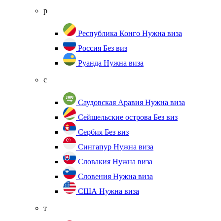
р
Республика Конго
Нужна виза
Россия
Без виз
Руанда
Нужна виза
с
Саудовская Аравия
Нужна виза
Сейшельские острова
Без виз
Сербия
Без виз
Сингапур
Нужна виза
Словакия
Нужна виза
Словения
Нужна виза
США
Нужна виза
т