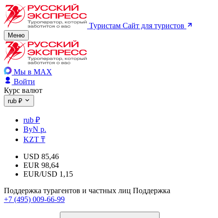
Туристам
Сайт для туристов
Меню
Мы в MAX
Войти
Курс валют
rub ₽
rub ₽
ByN р.
KZT ₸
USD
85,46
EUR
98,64
EUR/USD
1,15
Поддержка турагентов и частных лиц
Поддержка
+7 (495) 009-66-99