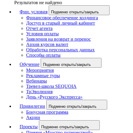
Результатов не найдено
Фин. условия
Подменю открыть/закрыть
Финансовое обеспечение холдинга
Доступ в старый личный кабинет
Отчет агента
Условия оплаты
Заявления на возврат и перенос
Архив курсов валют
Обработка персональных данных
Способы оплаты
Обучение
Подменю открыть/закрыть
Мероприятия
Рекламные туры
Вебинары
Тревел-школа SEQUOIA
ТрЭволюция
День «Русского Экспресса»
Привилегии
Подменю открыть/закрыть
Бонусная программа
Акции
Проекты
Подменю открыть/закрыть
Премия «Маэстро путешествий»