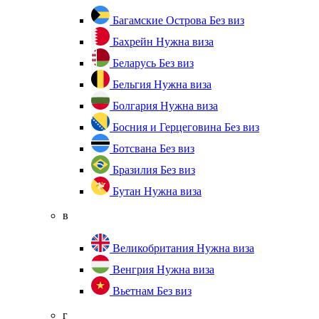
Багамские Острова
Без виз
Бахрейн
Нужна виза
Беларусь
Без виз
Бельгия
Нужна виза
Болгария
Нужна виза
Босния и Герцеговина
Без виз
Ботсвана
Без виз
Бразилия
Без виз
Бутан
Нужна виза
в
Великобритания
Нужна виза
Венгрия
Нужна виза
Вьетнам
Без виз
г