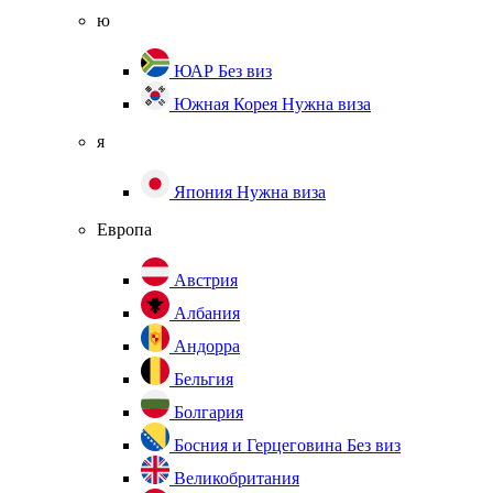
ю
ЮАР
Без виз
Южная Корея
Нужна виза
я
Япония
Нужна виза
Европа
Австрия
Албания
Андорра
Бельгия
Болгария
Босния и Герцеговина
Без виз
Великобритания