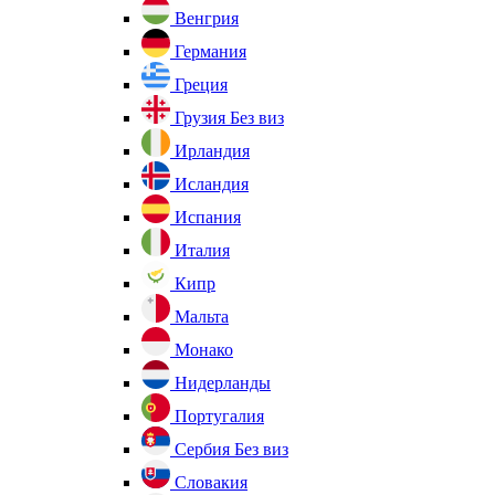
Венгрия
Германия
Греция
Грузия
Без виз
Ирландия
Исландия
Испания
Италия
Кипр
Мальта
Монако
Нидерланды
Португалия
Сербия
Без виз
Словакия