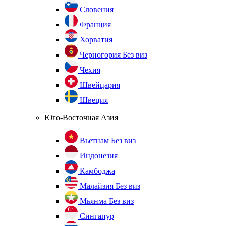
Словения
Франция
Хорватия
Черногория
Без виз
Чехия
Швейцария
Швеция
Юго-Восточная Азия
Вьетнам
Без виз
Индонезия
Камбоджа
Малайзия
Без виз
Мьянма
Без виз
Сингапур