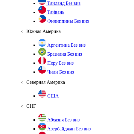
Таиланд
Без виз
Тайвань
Филиппины
Без виз
Южная Америка
Аргентина
Без виз
Бразилия
Без виз
Перу
Без виз
Чили
Без виз
Северная Америка
США
СНГ
Абхазия
Без виз
Азербайджан
Без виз