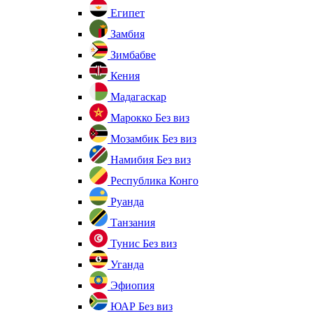
Египет
Замбия
Зимбабве
Кения
Мадагаскар
Марокко
Без виз
Мозамбик
Без виз
Намибия
Без виз
Республика Конго
Руанда
Танзания
Тунис
Без виз
Уганда
Эфиопия
ЮАР
Без виз