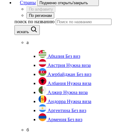
Страны
Подменю открыть/закрыть
По алфавиту
По регионам
поиск по названию
искать
а
Абхазия
Без виз
Австрия
Нужна виза
Азербайджан
Без виз
Албания
Нужна виза
Алжир
Нужна виза
Андорра
Нужна виза
Аргентина
Без виз
Армения
Без виз
б