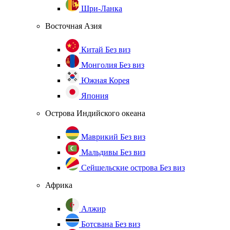
Шри-Ланка
Восточная Азия
Китай
Без виз
Монголия
Без виз
Южная Корея
Япония
Острова Индийского океана
Маврикий
Без виз
Мальдивы
Без виз
Сейшельские острова
Без виз
Африка
Алжир
Ботсвана
Без виз