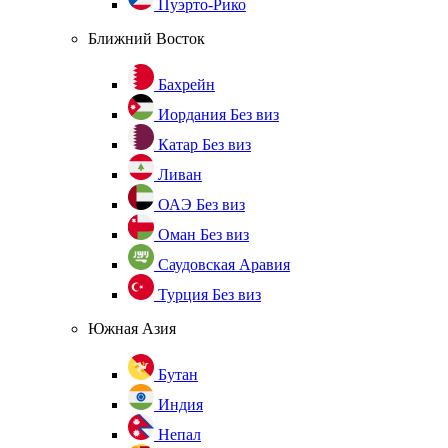
Пуэрто-Рико
Ближний Восток
Бахрейн
Иордания
Без виз
Катар
Без виз
Ливан
ОАЭ
Без виз
Оман
Без виз
Саудовская Аравия
Турция
Без виз
Южная Азия
Бутан
Индия
Непал