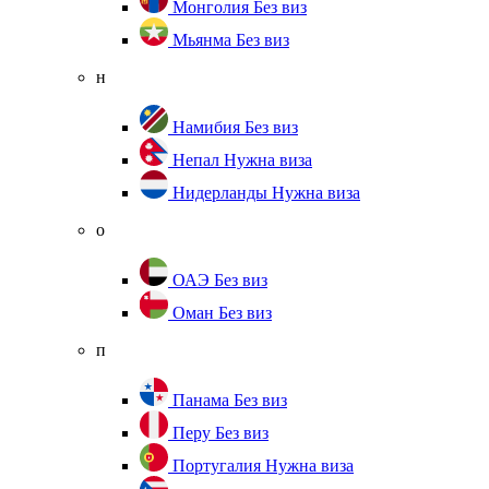
Монголия
Без виз
Мьянма
Без виз
н
Намибия
Без виз
Непал
Нужна виза
Нидерланды
Нужна виза
о
ОАЭ
Без виз
Оман
Без виз
п
Панама
Без виз
Перу
Без виз
Португалия
Нужна виза