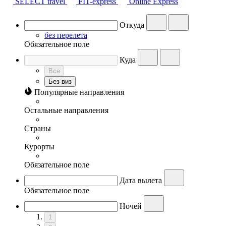
SELECT travel
FIT-express
Online Express
Откуда
без перелета
Обязательное поле
Куда
Все
Без виз
Популярные направления
Остальные направления
Страны
Курорты
Обязательное поле
Дата вылета
Обязательное поле
Ночей
1