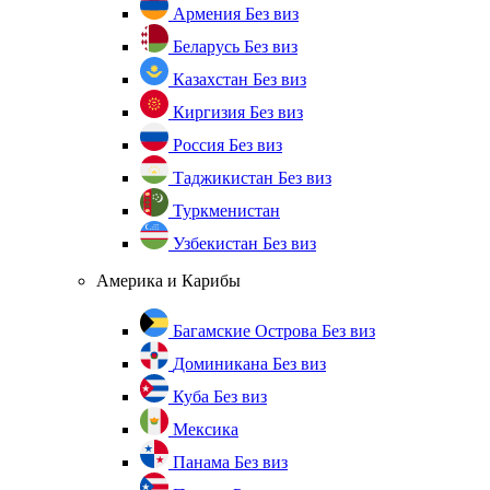
Армения
Без виз
Беларусь
Без виз
Казахстан
Без виз
Киргизия
Без виз
Россия
Без виз
Таджикистан
Без виз
Туркменистан
Узбекистан
Без виз
Америка и Карибы
Багамские Острова
Без виз
Доминикана
Без виз
Куба
Без виз
Мексика
Панама
Без виз