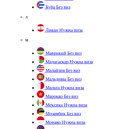
Куба
Без виз
л
Ливан
Нужна виза
м
Маврикий
Без виз
Мадагаскар
Нужна виза
Малайзия
Без виз
Мальдивы
Без виз
Мальта
Нужна виза
Марокко
Без виз
Мексика
Нужна виза
Мозамбик
Без виз
Монако
Нужна виза