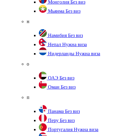
Монголия
Без виз
Мьянма
Без виз
н
Намибия
Без виз
Непал
Нужна виза
Нидерланды
Нужна виза
о
ОАЭ
Без виз
Оман
Без виз
п
Панама
Без виз
Перу
Без виз
Португалия
Нужна виза