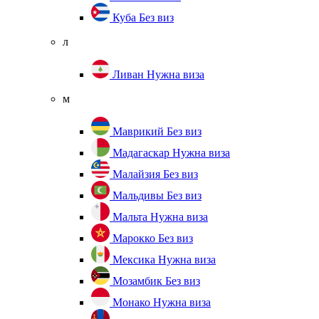
Куба
Без виз
л
Ливан
Нужна виза
м
Маврикий
Без виз
Мадагаскар
Нужна виза
Малайзия
Без виз
Мальдивы
Без виз
Мальта
Нужна виза
Марокко
Без виз
Мексика
Нужна виза
Мозамбик
Без виз
Монако
Нужна виза