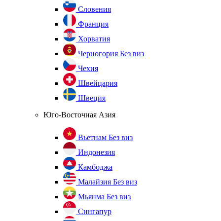
Словения
Франция
Хорватия
Черногория
Без виз
Чехия
Швейцария
Швеция
Юго-Восточная Азия
Вьетнам
Без виз
Индонезия
Камбоджа
Малайзия
Без виз
Мьянма
Без виз
Сингапур