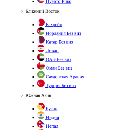
Пуэрто-Рико
Ближний Восток
Бахрейн
Иордания
Без виз
Катар
Без виз
Ливан
ОАЭ
Без виз
Оман
Без виз
Саудовская Аравия
Турция
Без виз
Южная Азия
Бутан
Индия
Непал