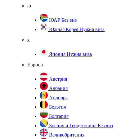
ю
ЮАР
Без виз
Южная Корея
Нужна виза
я
Япония
Нужна виза
Европа
Австрия
Албания
Андорра
Бельгия
Болгария
Босния и Герцеговина
Без виз
Великобритания