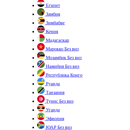
Египет
Замбия
Зимбабве
Кения
Мадагаскар
Марокко
Без виз
Мозамбик
Без виз
Намибия
Без виз
Республика Конго
Руанда
Танзания
Тунис
Без виз
Уганда
Эфиопия
ЮАР
Без виз