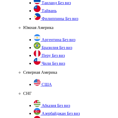
Таиланд
Без виз
Тайвань
Филиппины
Без виз
Южная Америка
Аргентина
Без виз
Бразилия
Без виз
Перу
Без виз
Чили
Без виз
Северная Америка
США
СНГ
Абхазия
Без виз
Азербайджан
Без виз