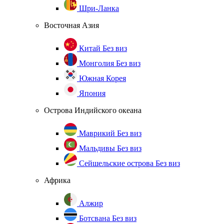
Шри-Ланка
Восточная Азия
Китай
Без виз
Монголия
Без виз
Южная Корея
Япония
Острова Индийского океана
Маврикий
Без виз
Мальдивы
Без виз
Сейшельские острова
Без виз
Африка
Алжир
Ботсвана
Без виз