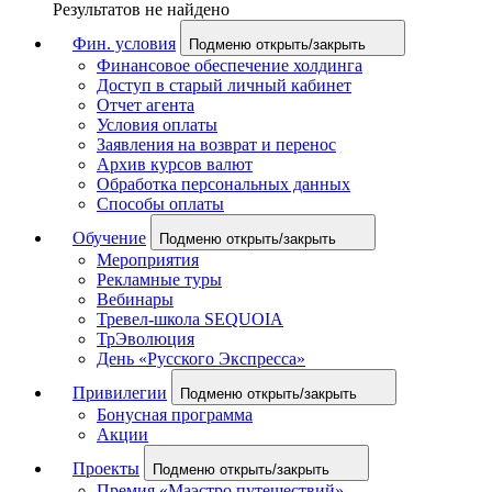
Результатов не найдено
Фин. условия
Подменю открыть/закрыть
Финансовое обеспечение холдинга
Доступ в старый личный кабинет
Отчет агента
Условия оплаты
Заявления на возврат и перенос
Архив курсов валют
Обработка персональных данных
Способы оплаты
Обучение
Подменю открыть/закрыть
Мероприятия
Рекламные туры
Вебинары
Тревел-школа SEQUOIA
ТрЭволюция
День «Русского Экспресса»
Привилегии
Подменю открыть/закрыть
Бонусная программа
Акции
Проекты
Подменю открыть/закрыть
Премия «Маэстро путешествий»