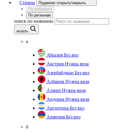
Страны
Подменю открыть/закрыть
По алфавиту
По регионам
поиск по названию
искать
а
Абхазия
Без виз
Австрия
Нужна виза
Азербайджан
Без виз
Албания
Нужна виза
Алжир
Нужна виза
Андорра
Нужна виза
Аргентина
Без виз
Армения
Без виз
б