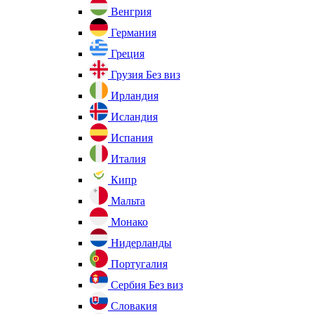
Венгрия
Германия
Греция
Грузия
Без виз
Ирландия
Исландия
Испания
Италия
Кипр
Мальта
Монако
Нидерланды
Португалия
Сербия
Без виз
Словакия