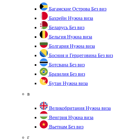
Багамские Острова
Без виз
Бахрейн
Нужна виза
Беларусь
Без виз
Бельгия
Нужна виза
Болгария
Нужна виза
Босния и Герцеговина
Без виз
Ботсвана
Без виз
Бразилия
Без виз
Бутан
Нужна виза
в
Великобритания
Нужна виза
Венгрия
Нужна виза
Вьетнам
Без виз
г