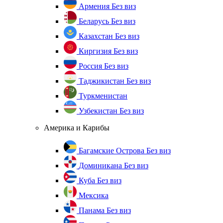
Армения
Без виз
Беларусь
Без виз
Казахстан
Без виз
Киргизия
Без виз
Россия
Без виз
Таджикистан
Без виз
Туркменистан
Узбекистан
Без виз
Америка и Карибы
Багамские Острова
Без виз
Доминикана
Без виз
Куба
Без виз
Мексика
Панама
Без виз