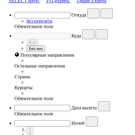
SELECT travel
FIT-express
Online Express
Откуда
без перелета
Обязательное поле
Куда
Все
Без виз
Популярные направления
Остальные направления
Страны
Курорты
Обязательное поле
Дата вылета
Обязательное поле
Ночей
1