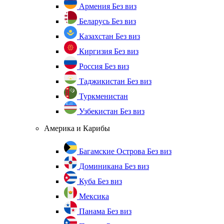
Армения
Без виз
Беларусь
Без виз
Казахстан
Без виз
Киргизия
Без виз
Россия
Без виз
Таджикистан
Без виз
Туркменистан
Узбекистан
Без виз
Америка и Карибы
Багамские Острова
Без виз
Доминикана
Без виз
Куба
Без виз
Мексика
Панама
Без виз