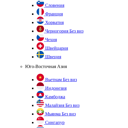
Словения
Франция
Хорватия
Черногория
Без виз
Чехия
Швейцария
Швеция
Юго-Восточная Азия
Вьетнам
Без виз
Индонезия
Камбоджа
Малайзия
Без виз
Мьянма
Без виз
Сингапур