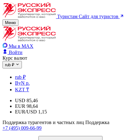
Туристам
Сайт для туристов
Меню
Мы в MAX
Войти
Курс валют
rub ₽
rub ₽
ByN р.
KZT ₸
USD
85,46
EUR
98,64
EUR/USD
1,15
Поддержка турагентов и частных лиц
Поддержка
+7 (495) 009-66-99