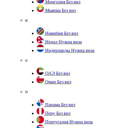
Монголия
Без виз
Мьянма
Без виз
н
Намибия
Без виз
Непал
Нужна виза
Нидерланды
Нужна виза
о
ОАЭ
Без виз
Оман
Без виз
п
Панама
Без виз
Перу
Без виз
Португалия
Нужна виза