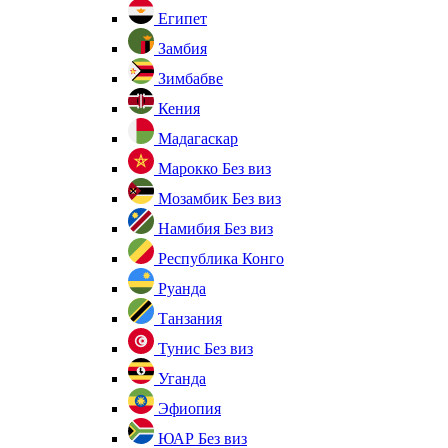
Египет
Замбия
Зимбабве
Кения
Мадагаскар
Марокко
Без виз
Мозамбик
Без виз
Намибия
Без виз
Республика Конго
Руанда
Танзания
Тунис
Без виз
Уганда
Эфиопия
ЮАР
Без виз