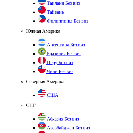
Таиланд
Без виз
Тайвань
Филиппины
Без виз
Южная Америка
Аргентина
Без виз
Бразилия
Без виз
Перу
Без виз
Чили
Без виз
Северная Америка
США
СНГ
Абхазия
Без виз
Азербайджан
Без виз