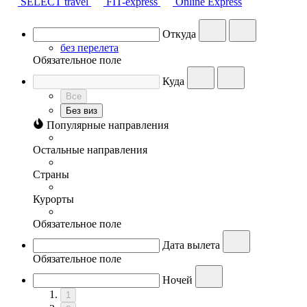
SELECT travel
FIT-express
Online Express
Откуда
без перелета
Обязательное поле
Куда
Все
Без виз
Популярные направления
Остальные направления
Страны
Курорты
Обязательное поле
Дата вылета
Обязательное поле
Ночей
1