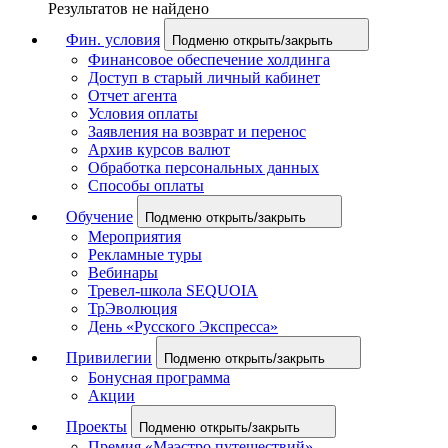
Результатов не найдено
Фин. условия
Подменю открыть/закрыть
Финансовое обеспечение холдинга
Доступ в старый личный кабинет
Отчет агента
Условия оплаты
Заявления на возврат и перенос
Архив курсов валют
Обработка персональных данных
Способы оплаты
Обучение
Подменю открыть/закрыть
Мероприятия
Рекламные туры
Вебинары
Тревел-школа SEQUOIA
ТрЭволюция
День «Русского Экспресса»
Привилегии
Подменю открыть/закрыть
Бонусная программа
Акции
Проекты
Подменю открыть/закрыть
Премия «Маэстро путешествий»