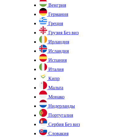
Венгрия
Германия
Греция
Грузия
Без виз
Ирландия
Исландия
Испания
Италия
Кипр
Мальта
Монако
Нидерланды
Португалия
Сербия
Без виз
Словакия