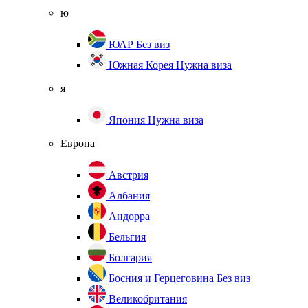
ю
ЮАР
Без виз
Южная Корея
Нужна виза
я
Япония
Нужна виза
Европа
Австрия
Албания
Андорра
Бельгия
Болгария
Босния и Герцеговина
Без виз
Великобритания