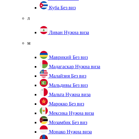
Куба
Без виз
л
Ливан
Нужна виза
м
Маврикий
Без виз
Мадагаскар
Нужна виза
Малайзия
Без виз
Мальдивы
Без виз
Мальта
Нужна виза
Марокко
Без виз
Мексика
Нужна виза
Мозамбик
Без виз
Монако
Нужна виза