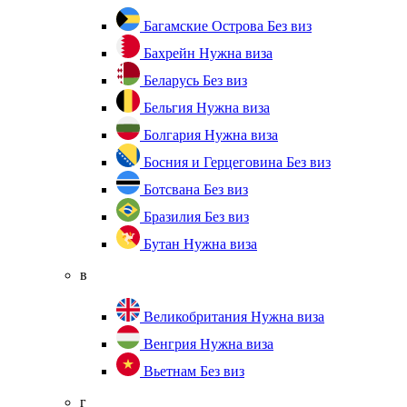
Багамские Острова
Без виз
Бахрейн
Нужна виза
Беларусь
Без виз
Бельгия
Нужна виза
Болгария
Нужна виза
Босния и Герцеговина
Без виз
Ботсвана
Без виз
Бразилия
Без виз
Бутан
Нужна виза
в
Великобритания
Нужна виза
Венгрия
Нужна виза
Вьетнам
Без виз
г