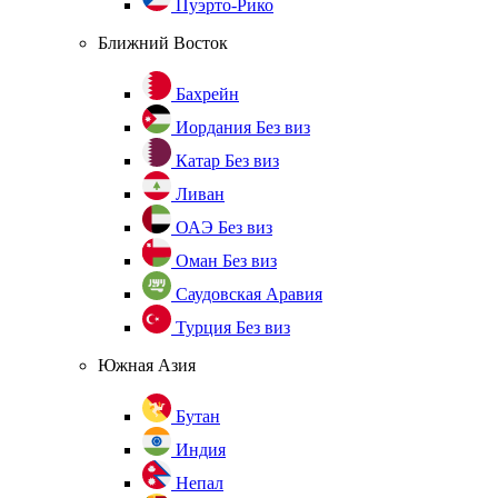
Пуэрто-Рико
Ближний Восток
Бахрейн
Иордания
Без виз
Катар
Без виз
Ливан
ОАЭ
Без виз
Оман
Без виз
Саудовская Аравия
Турция
Без виз
Южная Азия
Бутан
Индия
Непал