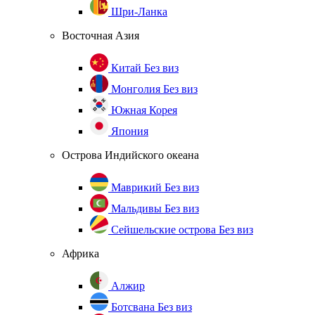
Шри-Ланка
Восточная Азия
Китай
Без виз
Монголия
Без виз
Южная Корея
Япония
Острова Индийского океана
Маврикий
Без виз
Мальдивы
Без виз
Сейшельские острова
Без виз
Африка
Алжир
Ботсвана
Без виз