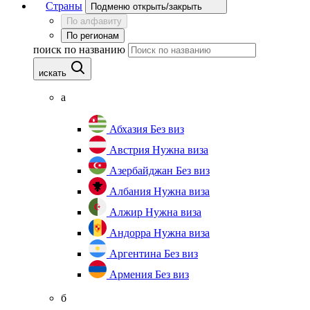
Страны
Подменю открыть/закрыть
По алфавиту
По регионам
поиск по названию
искать
а
Абхазия
Без виз
Австрия
Нужна виза
Азербайджан
Без виз
Албания
Нужна виза
Алжир
Нужна виза
Андорра
Нужна виза
Аргентина
Без виз
Армения
Без виз
б