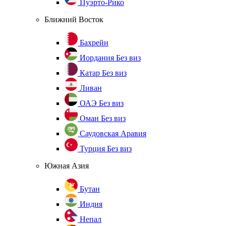
Пуэрто-Рико
Ближний Восток
Бахрейн
Иордания
Без виз
Катар
Без виз
Ливан
ОАЭ
Без виз
Оман
Без виз
Саудовская Аравия
Турция
Без виз
Южная Азия
Бутан
Индия
Непал