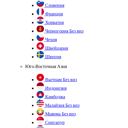
Словения
Франция
Хорватия
Черногория
Без виз
Чехия
Швейцария
Швеция
Юго-Восточная Азия
Вьетнам
Без виз
Индонезия
Камбоджа
Малайзия
Без виз
Мьянма
Без виз
Сингапур