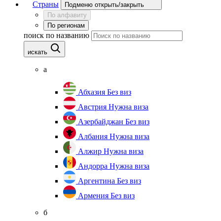
Страны
Подменю открыть/закрыть
По алфавиту
По регионам
поиск по названию
искать
а
Абхазия
Без виз
Австрия
Нужна виза
Азербайджан
Без виз
Албания
Нужна виза
Алжир
Нужна виза
Андорра
Нужна виза
Аргентина
Без виз
Армения
Без виз
б