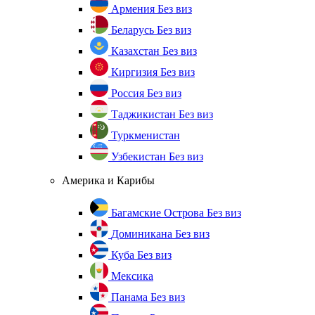
Армения
Без виз
Беларусь
Без виз
Казахстан
Без виз
Киргизия
Без виз
Россия
Без виз
Таджикистан
Без виз
Туркменистан
Узбекистан
Без виз
Америка и Карибы
Багамские Острова
Без виз
Доминикана
Без виз
Куба
Без виз
Мексика
Панама
Без виз