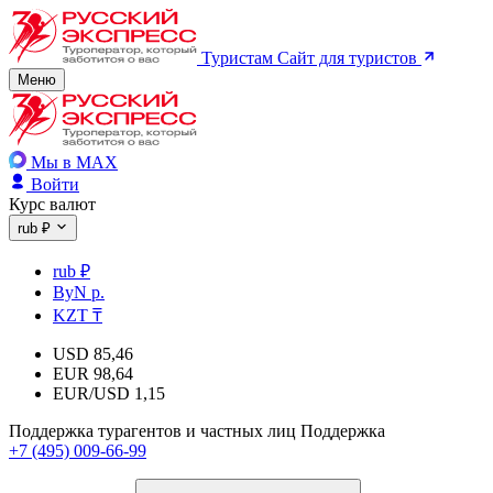
Туристам
Сайт для туристов
Меню
Мы в MAX
Войти
Курс валют
rub ₽
rub ₽
ByN р.
KZT ₸
USD
85,46
EUR
98,64
EUR/USD
1,15
Поддержка турагентов и частных лиц
Поддержка
+7 (495) 009-66-99