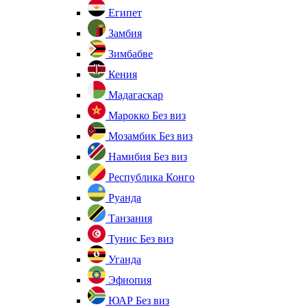
Египет
Замбия
Зимбабве
Кения
Мадагаскар
Марокко
Без виз
Мозамбик
Без виз
Намибия
Без виз
Республика Конго
Руанда
Танзания
Тунис
Без виз
Уганда
Эфиопия
ЮАР
Без виз