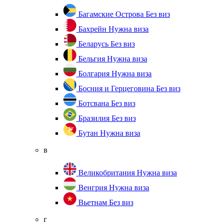
Багамские Острова
Без виз
Бахрейн
Нужна виза
Беларусь
Без виз
Бельгия
Нужна виза
Болгария
Нужна виза
Босния и Герцеговина
Без виз
Ботсвана
Без виз
Бразилия
Без виз
Бутан
Нужна виза
в
Великобритания
Нужна виза
Венгрия
Нужна виза
Вьетнам
Без виз
г