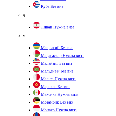
Куба
Без виз
л
Ливан
Нужна виза
м
Маврикий
Без виз
Мадагаскар
Нужна виза
Малайзия
Без виз
Мальдивы
Без виз
Мальта
Нужна виза
Марокко
Без виз
Мексика
Нужна виза
Мозамбик
Без виз
Монако
Нужна виза