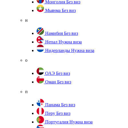
Монголия
Без виз
Мьянма
Без виз
н
Намибия
Без виз
Непал
Нужна виза
Нидерланды
Нужна виза
о
ОАЭ
Без виз
Оман
Без виз
п
Панама
Без виз
Перу
Без виз
Португалия
Нужна виза