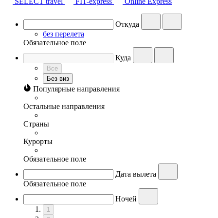
SELECT travel
FIT-express
Online Express
Откуда
без перелета
Обязательное поле
Куда
Все
Без виз
Популярные направления
Остальные направления
Страны
Курорты
Обязательное поле
Дата вылета
Обязательное поле
Ночей
1