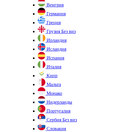
Венгрия
Германия
Греция
Грузия
Без виз
Ирландия
Исландия
Испания
Италия
Кипр
Мальта
Монако
Нидерланды
Португалия
Сербия
Без виз
Словакия