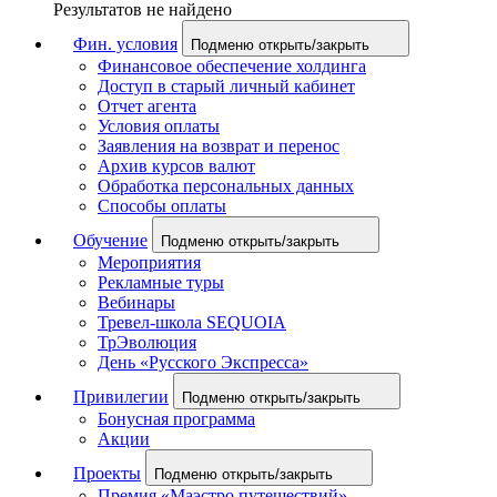
Результатов не найдено
Фин. условия
Подменю открыть/закрыть
Финансовое обеспечение холдинга
Доступ в старый личный кабинет
Отчет агента
Условия оплаты
Заявления на возврат и перенос
Архив курсов валют
Обработка персональных данных
Способы оплаты
Обучение
Подменю открыть/закрыть
Мероприятия
Рекламные туры
Вебинары
Тревел-школа SEQUOIA
ТрЭволюция
День «Русского Экспресса»
Привилегии
Подменю открыть/закрыть
Бонусная программа
Акции
Проекты
Подменю открыть/закрыть
Премия «Маэстро путешествий»