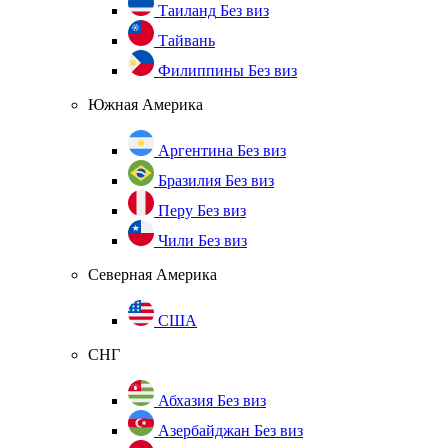
Таиланд
Без виз
Тайвань
Филиппины
Без виз
Южная Америка
Аргентина
Без виз
Бразилия
Без виз
Перу
Без виз
Чили
Без виз
Северная Америка
США
СНГ
Абхазия
Без виз
Азербайджан
Без виз