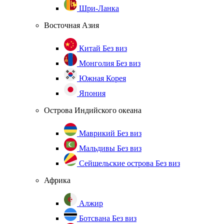
Шри-Ланка
Восточная Азия
Китай
Без виз
Монголия
Без виз
Южная Корея
Япония
Острова Индийского океана
Маврикий
Без виз
Мальдивы
Без виз
Сейшельские острова
Без виз
Африка
Алжир
Ботсвана
Без виз