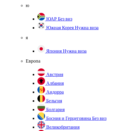
ю
ЮАР
Без виз
Южная Корея
Нужна виза
я
Япония
Нужна виза
Европа
Австрия
Албания
Андорра
Бельгия
Болгария
Босния и Герцеговина
Без виз
Великобритания