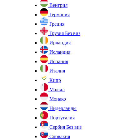
Венгрия
Германия
Греция
Грузия
Без виз
Ирландия
Исландия
Испания
Италия
Кипр
Мальта
Монако
Нидерланды
Португалия
Сербия
Без виз
Словакия