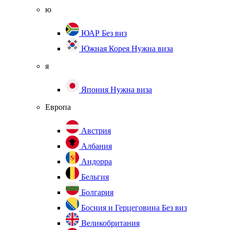
ю
ЮАР
Без виз
Южная Корея
Нужна виза
я
Япония
Нужна виза
Европа
Австрия
Албания
Андорра
Бельгия
Болгария
Босния и Герцеговина
Без виз
Великобритания