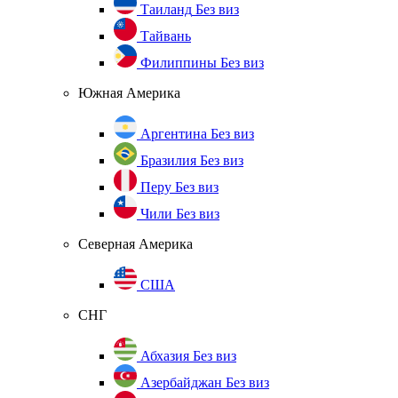
Таиланд
Без виз
Тайвань
Филиппины
Без виз
Южная Америка
Аргентина
Без виз
Бразилия
Без виз
Перу
Без виз
Чили
Без виз
Северная Америка
США
СНГ
Абхазия
Без виз
Азербайджан
Без виз