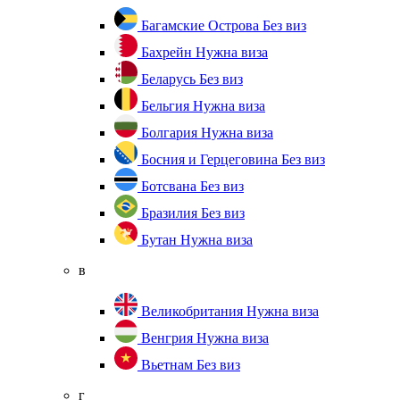
Багамские Острова
Без виз
Бахрейн
Нужна виза
Беларусь
Без виз
Бельгия
Нужна виза
Болгария
Нужна виза
Босния и Герцеговина
Без виз
Ботсвана
Без виз
Бразилия
Без виз
Бутан
Нужна виза
в
Великобритания
Нужна виза
Венгрия
Нужна виза
Вьетнам
Без виз
г