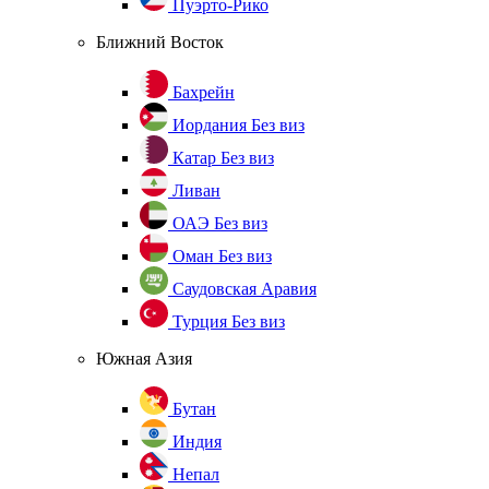
Пуэрто-Рико
Ближний Восток
Бахрейн
Иордания
Без виз
Катар
Без виз
Ливан
ОАЭ
Без виз
Оман
Без виз
Саудовская Аравия
Турция
Без виз
Южная Азия
Бутан
Индия
Непал