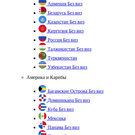
Армения
Без виз
Беларусь
Без виз
Казахстан
Без виз
Киргизия
Без виз
Россия
Без виз
Таджикистан
Без виз
Туркменистан
Узбекистан
Без виз
Америка и Карибы
Багамские Острова
Без виз
Доминикана
Без виз
Куба
Без виз
Мексика
Панама
Без виз