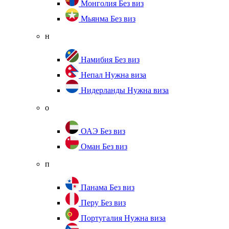
Монголия
Без виз
Мьянма
Без виз
н
Намибия
Без виз
Непал
Нужна виза
Нидерланды
Нужна виза
о
ОАЭ
Без виз
Оман
Без виз
п
Панама
Без виз
Перу
Без виз
Португалия
Нужна виза