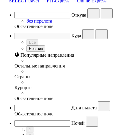
SELECT travel
FIT-express
Online Express
Откуда
без перелета
Обязательное поле
Куда
Все
Без виз
Популярные направления
Остальные направления
Страны
Курорты
Обязательное поле
Дата вылета
Обязательное поле
Ночей
1