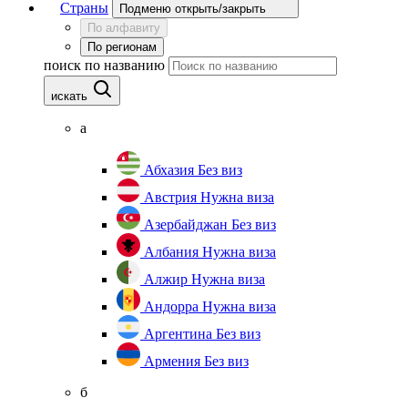
Страны
Подменю открыть/закрыть
По алфавиту
По регионам
поиск по названию
искать
а
Абхазия
Без виз
Австрия
Нужна виза
Азербайджан
Без виз
Албания
Нужна виза
Алжир
Нужна виза
Андорра
Нужна виза
Аргентина
Без виз
Армения
Без виз
б