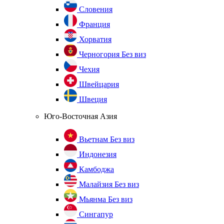
Словения
Франция
Хорватия
Черногория
Без виз
Чехия
Швейцария
Швеция
Юго-Восточная Азия
Вьетнам
Без виз
Индонезия
Камбоджа
Малайзия
Без виз
Мьянма
Без виз
Сингапур