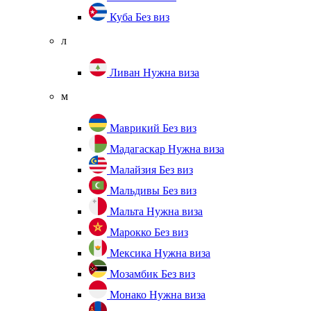
Куба
Без виз
л
Ливан
Нужна виза
м
Маврикий
Без виз
Мадагаскар
Нужна виза
Малайзия
Без виз
Мальдивы
Без виз
Мальта
Нужна виза
Марокко
Без виз
Мексика
Нужна виза
Мозамбик
Без виз
Монако
Нужна виза