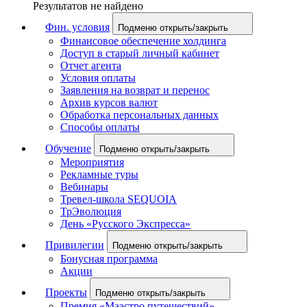
Результатов не найдено
Фин. условия
Подменю открыть/закрыть
Финансовое обеспечение холдинга
Доступ в старый личный кабинет
Отчет агента
Условия оплаты
Заявления на возврат и перенос
Архив курсов валют
Обработка персональных данных
Способы оплаты
Обучение
Подменю открыть/закрыть
Мероприятия
Рекламные туры
Вебинары
Тревел-школа SEQUOIA
ТрЭволюция
День «Русского Экспресса»
Привилегии
Подменю открыть/закрыть
Бонусная программа
Акции
Проекты
Подменю открыть/закрыть
Премия «Маэстро путешествий»