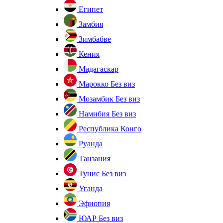
Египет
Замбия
Зимбабве
Кения
Мадагаскар
Марокко
Без виз
Мозамбик
Без виз
Намибия
Без виз
Республика Конго
Руанда
Танзания
Тунис
Без виз
Уганда
Эфиопия
ЮАР
Без виз