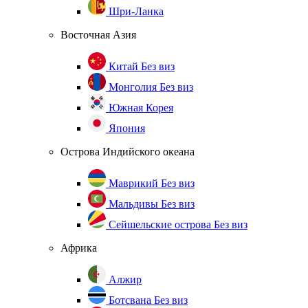
Шри-Ланка
Восточная Азия
Китай
Без виз
Монголия
Без виз
Южная Корея
Япония
Острова Индийского океана
Маврикий
Без виз
Мальдивы
Без виз
Сейшельские острова
Без виз
Африка
Алжир
Ботсвана
Без виз