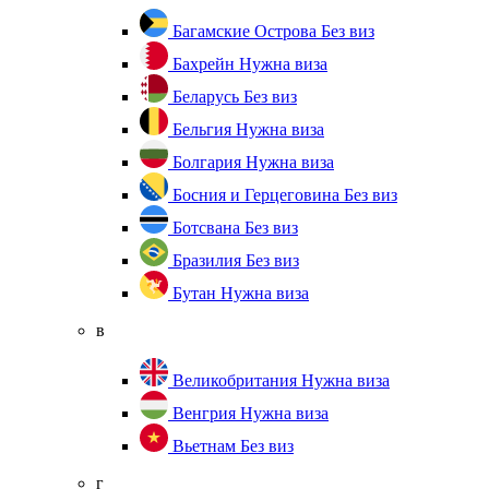
Багамские Острова
Без виз
Бахрейн
Нужна виза
Беларусь
Без виз
Бельгия
Нужна виза
Болгария
Нужна виза
Босния и Герцеговина
Без виз
Ботсвана
Без виз
Бразилия
Без виз
Бутан
Нужна виза
в
Великобритания
Нужна виза
Венгрия
Нужна виза
Вьетнам
Без виз
г