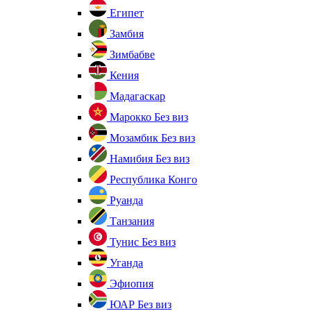
Египет
Замбия
Зимбабве
Кения
Мадагаскар
Марокко
Без виз
Мозамбик
Без виз
Намибия
Без виз
Республика Конго
Руанда
Танзания
Тунис
Без виз
Уганда
Эфиопия
ЮАР
Без виз