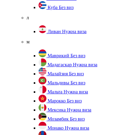
Куба
Без виз
л
Ливан
Нужна виза
м
Маврикий
Без виз
Мадагаскар
Нужна виза
Малайзия
Без виз
Мальдивы
Без виз
Мальта
Нужна виза
Марокко
Без виз
Мексика
Нужна виза
Мозамбик
Без виз
Монако
Нужна виза