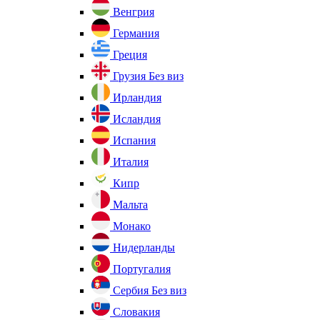
Венгрия
Германия
Греция
Грузия
Без виз
Ирландия
Исландия
Испания
Италия
Кипр
Мальта
Монако
Нидерланды
Португалия
Сербия
Без виз
Словакия