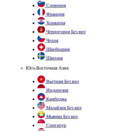
Словения
Франция
Хорватия
Черногория
Без виз
Чехия
Швейцария
Швеция
Юго-Восточная Азия
Вьетнам
Без виз
Индонезия
Камбоджа
Малайзия
Без виз
Мьянма
Без виз
Сингапур