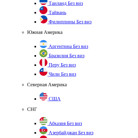
Таиланд
Без виз
Тайвань
Филиппины
Без виз
Южная Америка
Аргентина
Без виз
Бразилия
Без виз
Перу
Без виз
Чили
Без виз
Северная Америка
США
СНГ
Абхазия
Без виз
Азербайджан
Без виз