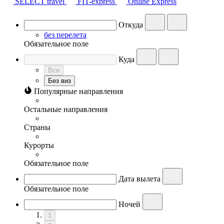
SELECT travel
FIT-express
Online Express
Откуда
без перелета
Обязательное поле
Куда
Все
Без виз
Популярные направления
Остальные направления
Страны
Курорты
Обязательное поле
Дата вылета
Обязательное поле
Ночей
1