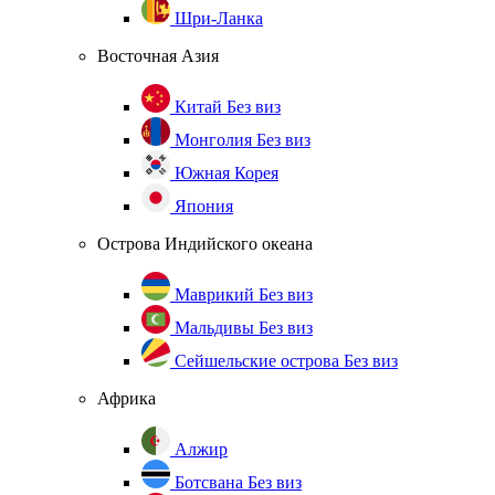
Шри-Ланка
Восточная Азия
Китай
Без виз
Монголия
Без виз
Южная Корея
Япония
Острова Индийского океана
Маврикий
Без виз
Мальдивы
Без виз
Сейшельские острова
Без виз
Африка
Алжир
Ботсвана
Без виз