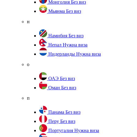
Монголия
Без виз
Мьянма
Без виз
н
Намибия
Без виз
Непал
Нужна виза
Нидерланды
Нужна виза
о
ОАЭ
Без виз
Оман
Без виз
п
Панама
Без виз
Перу
Без виз
Португалия
Нужна виза