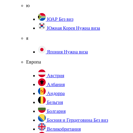
ю
ЮАР
Без виз
Южная Корея
Нужна виза
я
Япония
Нужна виза
Европа
Австрия
Албания
Андорра
Бельгия
Болгария
Босния и Герцеговина
Без виз
Великобритания