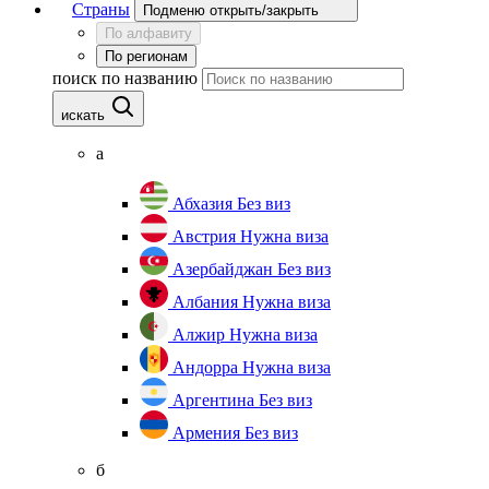
Страны
Подменю открыть/закрыть
По алфавиту
По регионам
поиск по названию
искать
а
Абхазия
Без виз
Австрия
Нужна виза
Азербайджан
Без виз
Албания
Нужна виза
Алжир
Нужна виза
Андорра
Нужна виза
Аргентина
Без виз
Армения
Без виз
б