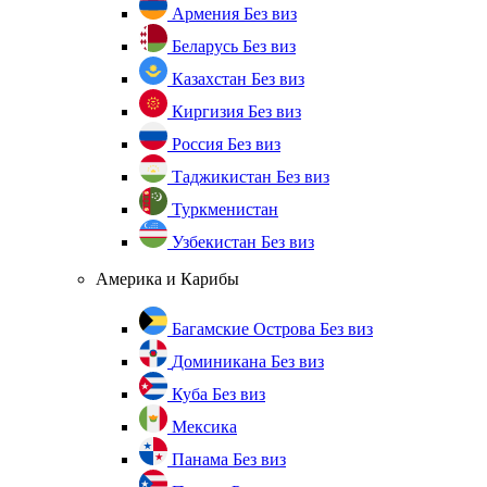
Армения
Без виз
Беларусь
Без виз
Казахстан
Без виз
Киргизия
Без виз
Россия
Без виз
Таджикистан
Без виз
Туркменистан
Узбекистан
Без виз
Америка и Карибы
Багамские Острова
Без виз
Доминикана
Без виз
Куба
Без виз
Мексика
Панама
Без виз