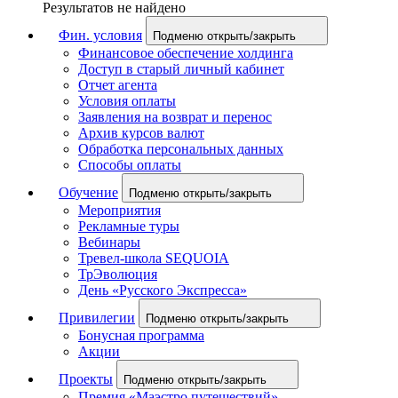
Результатов не найдено
Фин. условия
Подменю открыть/закрыть
Финансовое обеспечение холдинга
Доступ в старый личный кабинет
Отчет агента
Условия оплаты
Заявления на возврат и перенос
Архив курсов валют
Обработка персональных данных
Способы оплаты
Обучение
Подменю открыть/закрыть
Мероприятия
Рекламные туры
Вебинары
Тревел-школа SEQUOIA
ТрЭволюция
День «Русского Экспресса»
Привилегии
Подменю открыть/закрыть
Бонусная программа
Акции
Проекты
Подменю открыть/закрыть
Премия «Маэстро путешествий»