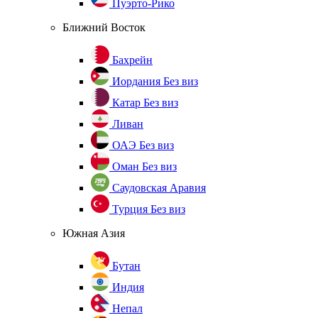
Пуэрто-Рико
Ближний Восток
Бахрейн
Иордания
Без виз
Катар
Без виз
Ливан
ОАЭ
Без виз
Оман
Без виз
Саудовская Аравия
Турция
Без виз
Южная Азия
Бутан
Индия
Непал