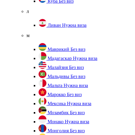
Куба
Без виз
л
Ливан
Нужна виза
м
Маврикий
Без виз
Мадагаскар
Нужна виза
Малайзия
Без виз
Мальдивы
Без виз
Мальта
Нужна виза
Марокко
Без виз
Мексика
Нужна виза
Мозамбик
Без виз
Монако
Нужна виза
Монголия
Без виз