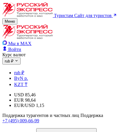
Туристам
Сайт для туристов
Меню
Мы в MAX
Войти
Курс валют
rub ₽
rub ₽
ByN р.
KZT ₸
USD
85,46
EUR
98,64
EUR/USD
1,15
Поддержка турагентов и частных лиц
Поддержка
+7 (495) 009-66-99