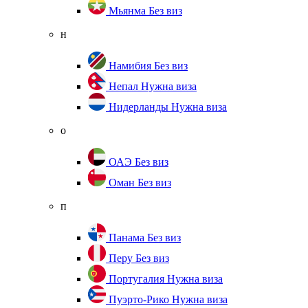
Мьянма
Без виз
н
Намибия
Без виз
Непал
Нужна виза
Нидерланды
Нужна виза
о
ОАЭ
Без виз
Оман
Без виз
п
Панама
Без виз
Перу
Без виз
Португалия
Нужна виза
Пуэрто-Рико
Нужна виза