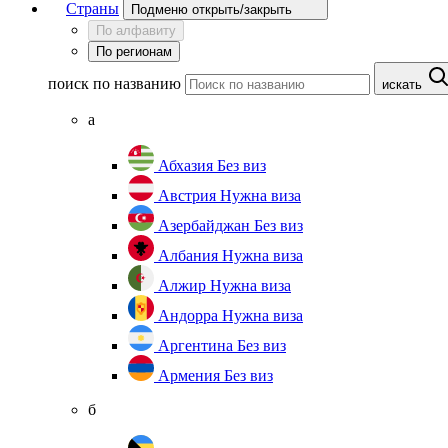
Страны
Подменю открыть/закрыть
По алфавиту
По регионам
поиск по названию
искать
а
Абхазия
Без виз
Австрия
Нужна виза
Азербайджан
Без виз
Албания
Нужна виза
Алжир
Нужна виза
Андорра
Нужна виза
Аргентина
Без виз
Армения
Без виз
б