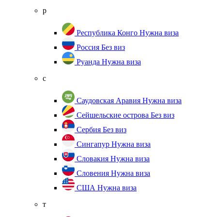
р
Республика Конго
Нужна виза
Россия
Без виз
Руанда
Нужна виза
с
Саудовская Аравия
Нужна виза
Сейшельские острова
Без виз
Сербия
Без виз
Сингапур
Нужна виза
Словакия
Нужна виза
Словения
Нужна виза
США
Нужна виза
т