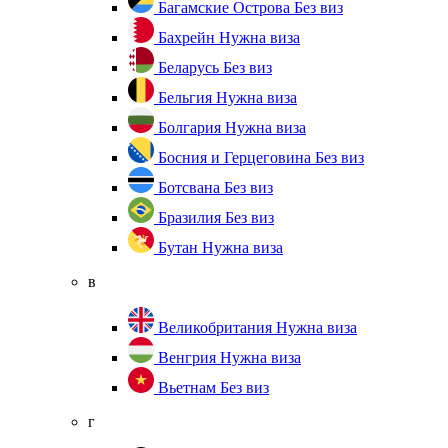
Багамские Острова
Без виз
Бахрейн
Нужна виза
Беларусь
Без виз
Бельгия
Нужна виза
Болгария
Нужна виза
Босния и Герцеговина
Без виз
Ботсвана
Без виз
Бразилия
Без виз
Бутан
Нужна виза
в
Великобритания
Нужна виза
Венгрия
Нужна виза
Вьетнам
Без виз
г