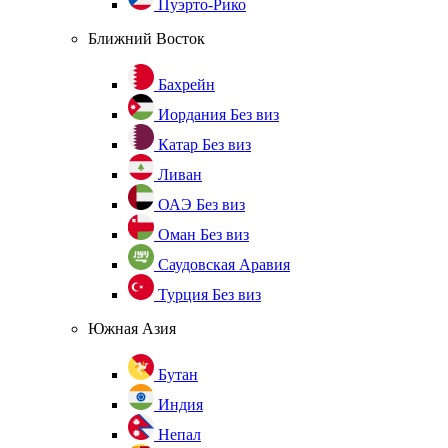
Пуэрто-Рико
Ближний Восток
Бахрейн
Иордания
Без виз
Катар
Без виз
Ливан
ОАЭ
Без виз
Оман
Без виз
Саудовская Аравия
Турция
Без виз
Южная Азия
Бутан
Индия
Непал