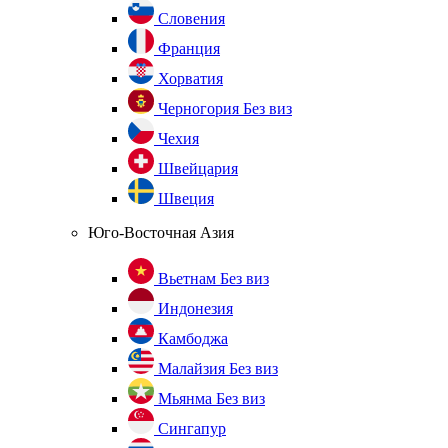
Словения
Франция
Хорватия
Черногория
Без виз
Чехия
Швейцария
Швеция
Юго-Восточная Азия
Вьетнам
Без виз
Индонезия
Камбоджа
Малайзия
Без виз
Мьянма
Без виз
Сингапур