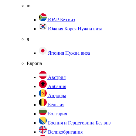
ю
ЮАР
Без виз
Южная Корея
Нужна виза
я
Япония
Нужна виза
Европа
Австрия
Албания
Андорра
Бельгия
Болгария
Босния и Герцеговина
Без виз
Великобритания