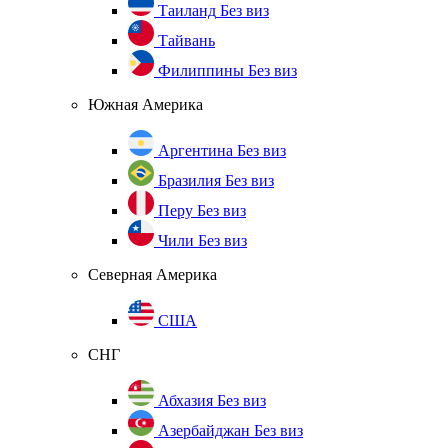
Таиланд
Без виз
Тайвань
Филиппины
Без виз
Южная Америка
Аргентина
Без виз
Бразилия
Без виз
Перу
Без виз
Чили
Без виз
Северная Америка
США
СНГ
Абхазия
Без виз
Азербайджан
Без виз