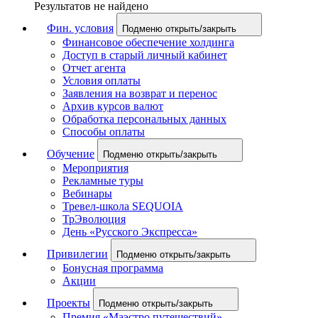
Результатов не найдено
Фин. условия
Подменю открыть/закрыть
Финансовое обеспечение холдинга
Доступ в старый личный кабинет
Отчет агента
Условия оплаты
Заявления на возврат и перенос
Архив курсов валют
Обработка персональных данных
Способы оплаты
Обучение
Подменю открыть/закрыть
Мероприятия
Рекламные туры
Вебинары
Тревел-школа SEQUOIA
ТрЭволюция
День «Русского Экспресса»
Привилегии
Подменю открыть/закрыть
Бонусная программа
Акции
Проекты
Подменю открыть/закрыть
Премия «Маэстро путешествий»