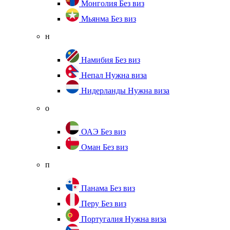
Монголия
Без виз
Мьянма
Без виз
н
Намибия
Без виз
Непал
Нужна виза
Нидерланды
Нужна виза
о
ОАЭ
Без виз
Оман
Без виз
п
Панама
Без виз
Перу
Без виз
Португалия
Нужна виза