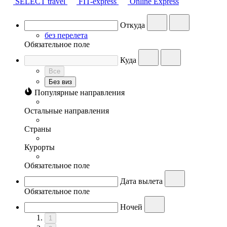
SELECT travel
FIT-express
Online Express
Откуда
без перелета
Обязательное поле
Куда
Все
Без виз
Популярные направления
Остальные направления
Страны
Курорты
Обязательное поле
Дата вылета
Обязательное поле
Ночей
1