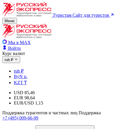
Туристам
Сайт для туристов
Меню
Мы в MAX
Войти
Курс валют
rub ₽
rub ₽
ByN р.
KZT ₸
USD
85,46
EUR
98,64
EUR/USD
1,15
Поддержка турагентов и частных лиц
Поддержка
+7 (495) 009-66-99