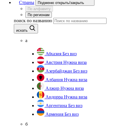
Страны
Подменю открыть/закрыть
По алфавиту
По регионам
поиск по названию
искать
а
Абхазия
Без виз
Австрия
Нужна виза
Азербайджан
Без виз
Албания
Нужна виза
Алжир
Нужна виза
Андорра
Нужна виза
Аргентина
Без виз
Армения
Без виз
б