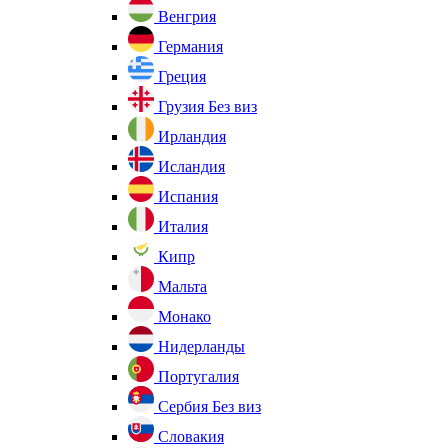
Венгрия
Германия
Греция
Грузия
Без виз
Ирландия
Исландия
Испания
Италия
Кипр
Мальта
Монако
Нидерланды
Португалия
Сербия
Без виз
Словакия