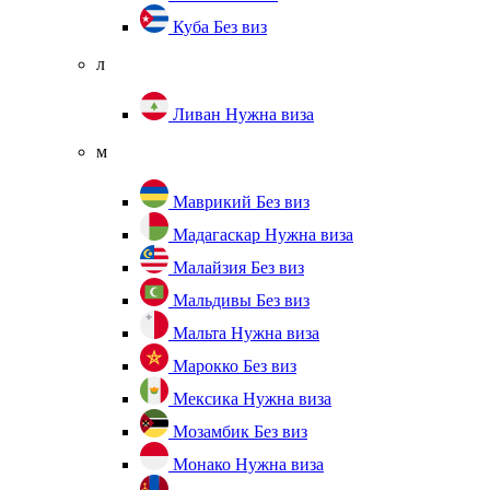
Куба
Без виз
л
Ливан
Нужна виза
м
Маврикий
Без виз
Мадагаскар
Нужна виза
Малайзия
Без виз
Мальдивы
Без виз
Мальта
Нужна виза
Марокко
Без виз
Мексика
Нужна виза
Мозамбик
Без виз
Монако
Нужна виза