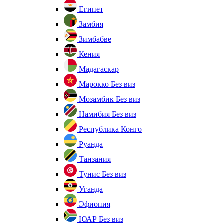
Египет
Замбия
Зимбабве
Кения
Мадагаскар
Марокко
Без виз
Мозамбик
Без виз
Намибия
Без виз
Республика Конго
Руанда
Танзания
Тунис
Без виз
Уганда
Эфиопия
ЮАР
Без виз