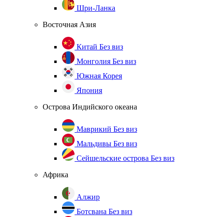
Шри-Ланка
Восточная Азия
Китай
Без виз
Монголия
Без виз
Южная Корея
Япония
Острова Индийского океана
Маврикий
Без виз
Мальдивы
Без виз
Сейшельские острова
Без виз
Африка
Алжир
Ботсвана
Без виз