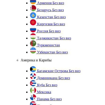
Армения
Без виз
Беларусь
Без виз
Казахстан
Без виз
Киргизия
Без виз
Россия
Без виз
Таджикистан
Без виз
Туркменистан
Узбекистан
Без виз
Америка и Карибы
Багамские Острова
Без виз
Доминикана
Без виз
Куба
Без виз
Мексика
Панама
Без виз