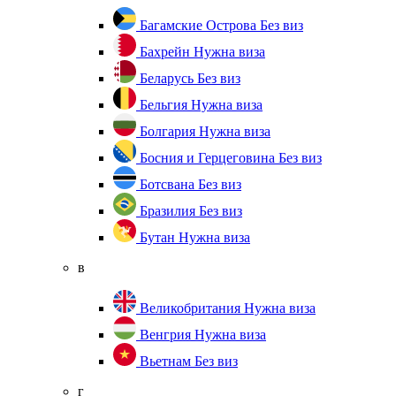
Багамские Острова
Без виз
Бахрейн
Нужна виза
Беларусь
Без виз
Бельгия
Нужна виза
Болгария
Нужна виза
Босния и Герцеговина
Без виз
Ботсвана
Без виз
Бразилия
Без виз
Бутан
Нужна виза
в
Великобритания
Нужна виза
Венгрия
Нужна виза
Вьетнам
Без виз
г