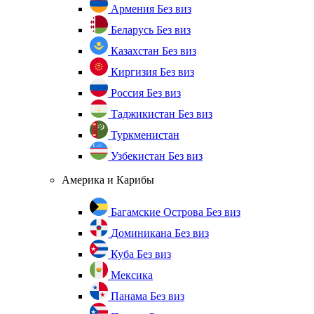
Армения
Без виз
Беларусь
Без виз
Казахстан
Без виз
Киргизия
Без виз
Россия
Без виз
Таджикистан
Без виз
Туркменистан
Узбекистан
Без виз
Америка и Карибы
Багамские Острова
Без виз
Доминикана
Без виз
Куба
Без виз
Мексика
Панама
Без виз