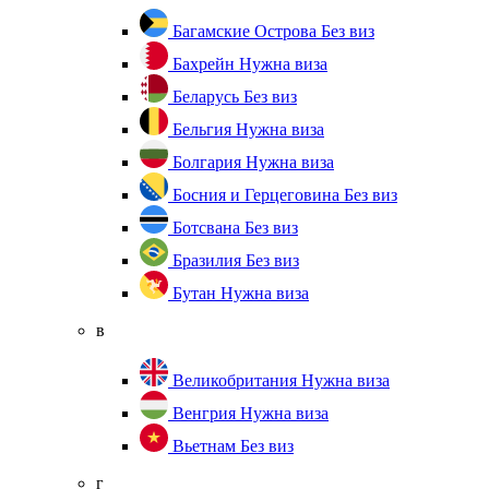
Багамские Острова
Без виз
Бахрейн
Нужна виза
Беларусь
Без виз
Бельгия
Нужна виза
Болгария
Нужна виза
Босния и Герцеговина
Без виз
Ботсвана
Без виз
Бразилия
Без виз
Бутан
Нужна виза
в
Великобритания
Нужна виза
Венгрия
Нужна виза
Вьетнам
Без виз
г