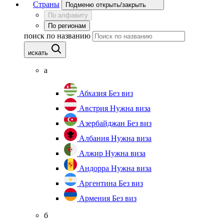
Страны
Подменю открыть/закрыть
По алфавиту
По регионам
поиск по названию
искать
а
Абхазия
Без виз
Австрия
Нужна виза
Азербайджан
Без виз
Албания
Нужна виза
Алжир
Нужна виза
Андорра
Нужна виза
Аргентина
Без виз
Армения
Без виз
б