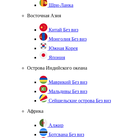
Шри-Ланка
Восточная Азия
Китай
Без виз
Монголия
Без виз
Южная Корея
Япония
Острова Индийского океана
Маврикий
Без виз
Мальдивы
Без виз
Сейшельские острова
Без виз
Африка
Алжир
Ботсвана
Без виз