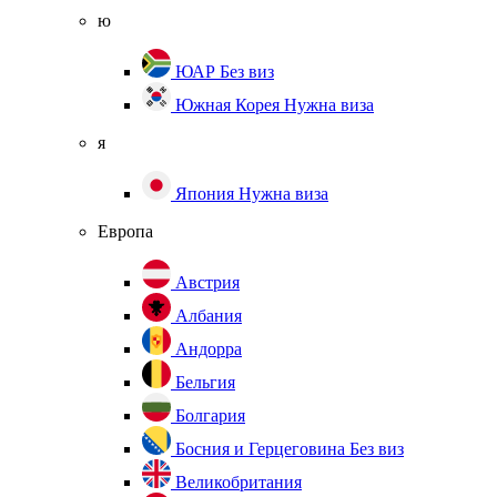
ю
ЮАР
Без виз
Южная Корея
Нужна виза
я
Япония
Нужна виза
Европа
Австрия
Албания
Андорра
Бельгия
Болгария
Босния и Герцеговина
Без виз
Великобритания