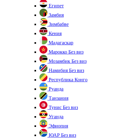
Египет
Замбия
Зимбабве
Кения
Мадагаскар
Марокко
Без виз
Мозамбик
Без виз
Намибия
Без виз
Республика Конго
Руанда
Танзания
Тунис
Без виз
Уганда
Эфиопия
ЮАР
Без виз