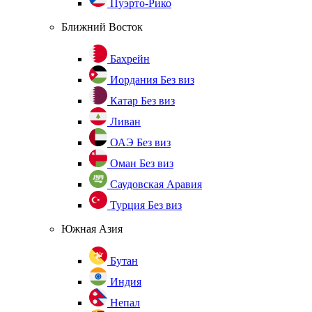
Пуэрто-Рико
Ближний Восток
Бахрейн
Иордания
Без виз
Катар
Без виз
Ливан
ОАЭ
Без виз
Оман
Без виз
Саудовская Аравия
Турция
Без виз
Южная Азия
Бутан
Индия
Непал