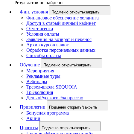
Результатов не найдено
Фин. условия
Подменю открыть/закрыть
Финансовое обеспечение холдинга
Доступ в старый личный кабинет
Отчет агента
Условия оплаты
Заявления на возврат и перенос
Архив курсов валют
Обработка персональных данных
Способы оплаты
Обучение
Подменю открыть/закрыть
Мероприятия
Рекламные туры
Вебинары
Тревел-школа SEQUOIA
ТрЭволюция
День «Русского Экспресса»
Привилегии
Подменю открыть/закрыть
Бонусная программа
Акции
Проекты
Подменю открыть/закрыть
Премия «Маэстро путешествий»