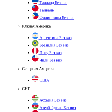
Таиланд
Без виз
Тайвань
Филиппины
Без виз
Южная Америка
Аргентина
Без виз
Бразилия
Без виз
Перу
Без виз
Чили
Без виз
Северная Америка
США
СНГ
Абхазия
Без виз
Азербайджан
Без виз