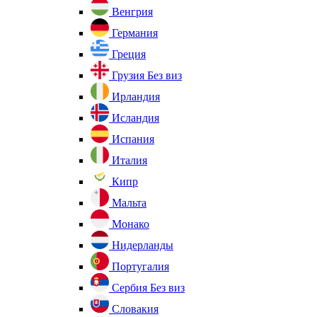
Венгрия
Германия
Греция
Грузия
Без виз
Ирландия
Исландия
Испания
Италия
Кипр
Мальта
Монако
Нидерланды
Португалия
Сербия
Без виз
Словакия