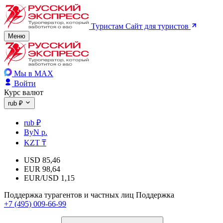
Туристам
Сайт для туристов
Меню
Мы в MAX
Войти
Курс валют
rub ₽
rub ₽
ByN р.
KZT ₸
USD
85,46
EUR
98,64
EUR/USD
1,15
Поддержка турагентов и частных лиц
Поддержка
+7 (495) 009-66-99