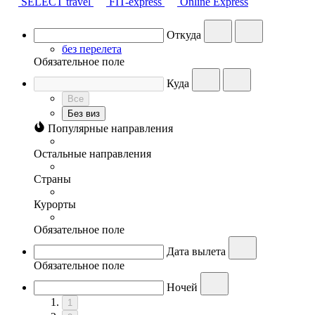
SELECT travel
FIT-express
Online Express
Откуда
без перелета
Обязательное поле
Куда
Все
Без виз
Популярные направления
Остальные направления
Страны
Курорты
Обязательное поле
Дата вылета
Обязательное поле
Ночей
1