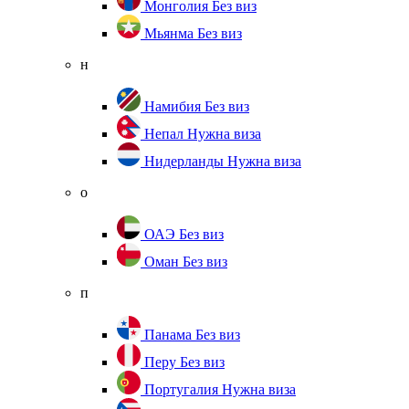
Монголия
Без виз
Мьянма
Без виз
н
Намибия
Без виз
Непал
Нужна виза
Нидерланды
Нужна виза
о
ОАЭ
Без виз
Оман
Без виз
п
Панама
Без виз
Перу
Без виз
Португалия
Нужна виза