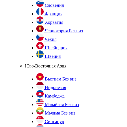
Словения
Франция
Хорватия
Черногория
Без виз
Чехия
Швейцария
Швеция
Юго-Восточная Азия
Вьетнам
Без виз
Индонезия
Камбоджа
Малайзия
Без виз
Мьянма
Без виз
Сингапур