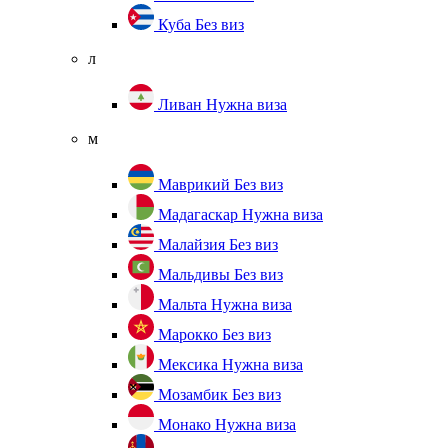
Куба
Без виз
л
Ливан
Нужна виза
м
Маврикий
Без виз
Мадагаскар
Нужна виза
Малайзия
Без виз
Мальдивы
Без виз
Мальта
Нужна виза
Марокко
Без виз
Мексика
Нужна виза
Мозамбик
Без виз
Монако
Нужна виза