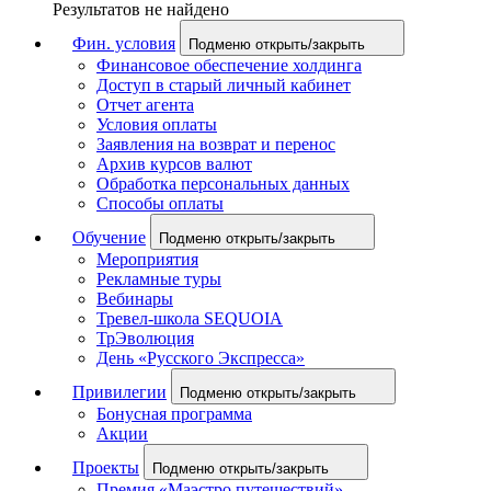
Результатов не найдено
Фин. условия
Подменю открыть/закрыть
Финансовое обеспечение холдинга
Доступ в старый личный кабинет
Отчет агента
Условия оплаты
Заявления на возврат и перенос
Архив курсов валют
Обработка персональных данных
Способы оплаты
Обучение
Подменю открыть/закрыть
Мероприятия
Рекламные туры
Вебинары
Тревел-школа SEQUOIA
ТрЭволюция
День «Русского Экспресса»
Привилегии
Подменю открыть/закрыть
Бонусная программа
Акции
Проекты
Подменю открыть/закрыть
Премия «Маэстро путешествий»