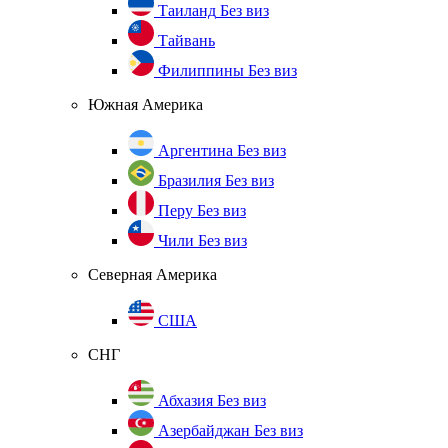
Таиланд
Без виз
Тайвань
Филиппины
Без виз
Южная Америка
Аргентина
Без виз
Бразилия
Без виз
Перу
Без виз
Чили
Без виз
Северная Америка
США
СНГ
Абхазия
Без виз
Азербайджан
Без виз