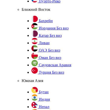
Пуэрто-Рико
Ближний Восток
Бахрейн
Иордания
Без виз
Катар
Без виз
Ливан
ОАЭ
Без виз
Оман
Без виз
Саудовская Аравия
Турция
Без виз
Южная Азия
Бутан
Индия
Непал