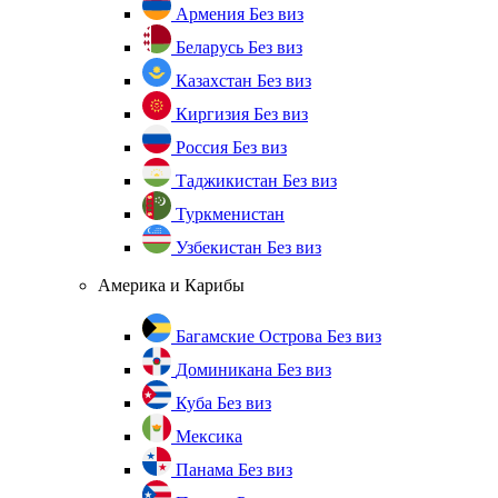
Армения
Без виз
Беларусь
Без виз
Казахстан
Без виз
Киргизия
Без виз
Россия
Без виз
Таджикистан
Без виз
Туркменистан
Узбекистан
Без виз
Америка и Карибы
Багамские Острова
Без виз
Доминикана
Без виз
Куба
Без виз
Мексика
Панама
Без виз