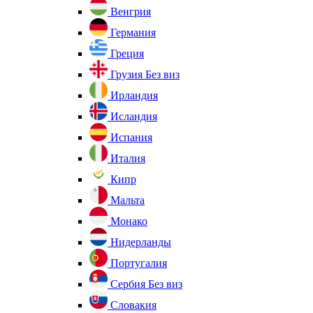
Венгрия
Германия
Греция
Грузия
Без виз
Ирландия
Исландия
Испания
Италия
Кипр
Мальта
Монако
Нидерланды
Португалия
Сербия
Без виз
Словакия