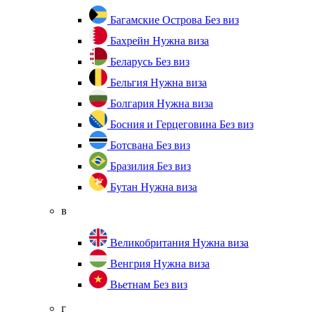
Багамские Острова
Без виз
Бахрейн
Нужна виза
Беларусь
Без виз
Бельгия
Нужна виза
Болгария
Нужна виза
Босния и Герцеговина
Без виз
Ботсвана
Без виз
Бразилия
Без виз
Бутан
Нужна виза
в
Великобритания
Нужна виза
Венгрия
Нужна виза
Вьетнам
Без виз
г