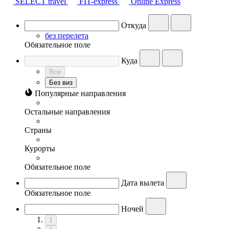
SELECT travel
FIT-express
Online Express
Откуда
без перелета
Обязательное поле
Куда
Все
Без виз
Популярные направления
Остальные направления
Страны
Курорты
Обязательное поле
Дата вылета
Обязательное поле
Ночей
1