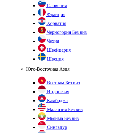
Словения
Франция
Хорватия
Черногория
Без виз
Чехия
Швейцария
Швеция
Юго-Восточная Азия
Вьетнам
Без виз
Индонезия
Камбоджа
Малайзия
Без виз
Мьянма
Без виз
Сингапур