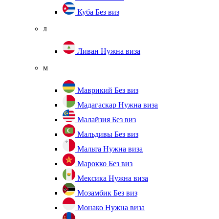
Куба
Без виз
л
Ливан
Нужна виза
м
Маврикий
Без виз
Мадагаскар
Нужна виза
Малайзия
Без виз
Мальдивы
Без виз
Мальта
Нужна виза
Марокко
Без виз
Мексика
Нужна виза
Мозамбик
Без виз
Монако
Нужна виза