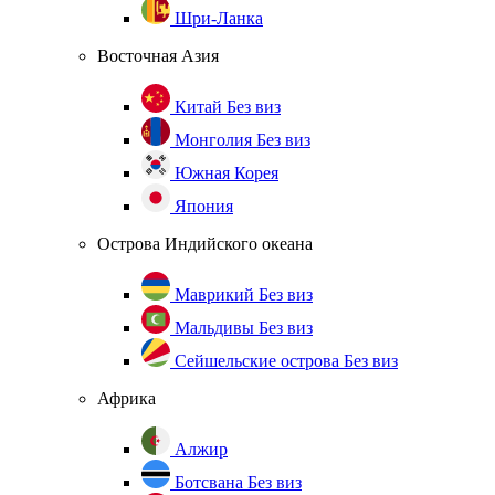
Шри-Ланка
Восточная Азия
Китай
Без виз
Монголия
Без виз
Южная Корея
Япония
Острова Индийского океана
Маврикий
Без виз
Мальдивы
Без виз
Сейшельские острова
Без виз
Африка
Алжир
Ботсвана
Без виз