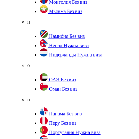
Монголия
Без виз
Мьянма
Без виз
н
Намибия
Без виз
Непал
Нужна виза
Нидерланды
Нужна виза
о
ОАЭ
Без виз
Оман
Без виз
п
Панама
Без виз
Перу
Без виз
Португалия
Нужна виза