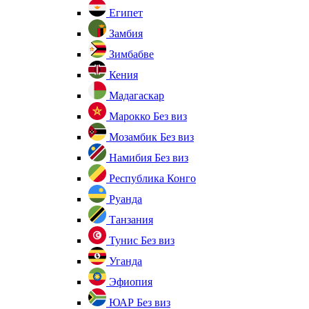
Египет
Замбия
Зимбабве
Кения
Мадагаскар
Марокко
Без виз
Мозамбик
Без виз
Намибия
Без виз
Республика Конго
Руанда
Танзания
Тунис
Без виз
Уганда
Эфиопия
ЮАР
Без виз