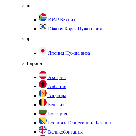
ю
ЮАР
Без виз
Южная Корея
Нужна виза
я
Япония
Нужна виза
Европа
Австрия
Албания
Андорра
Бельгия
Болгария
Босния и Герцеговина
Без виз
Великобритания