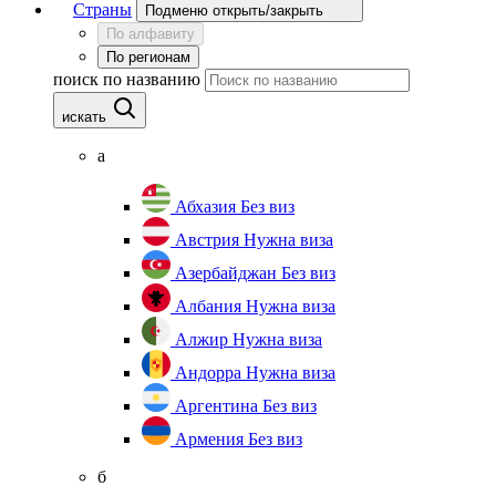
Страны
Подменю открыть/закрыть
По алфавиту
По регионам
поиск по названию
искать
а
Абхазия
Без виз
Австрия
Нужна виза
Азербайджан
Без виз
Албания
Нужна виза
Алжир
Нужна виза
Андорра
Нужна виза
Аргентина
Без виз
Армения
Без виз
б