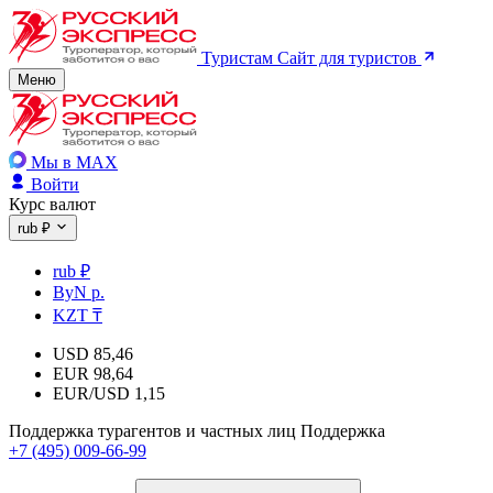
Туристам
Сайт для туристов
Меню
Мы в MAX
Войти
Курс валют
rub ₽
rub ₽
ByN р.
KZT ₸
USD
85,46
EUR
98,64
EUR/USD
1,15
Поддержка турагентов и частных лиц
Поддержка
+7 (495) 009-66-99