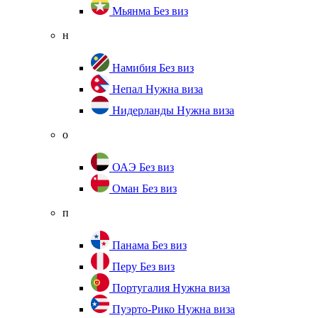
Мьянма
Без виз
н
Намибия
Без виз
Непал
Нужна виза
Нидерланды
Нужна виза
о
ОАЭ
Без виз
Оман
Без виз
п
Панама
Без виз
Перу
Без виз
Португалия
Нужна виза
Пуэрто-Рико
Нужна виза