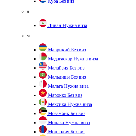
Куба
Без виз
л
Ливан
Нужна виза
м
Маврикий
Без виз
Мадагаскар
Нужна виза
Малайзия
Без виз
Мальдивы
Без виз
Мальта
Нужна виза
Марокко
Без виз
Мексика
Нужна виза
Мозамбик
Без виз
Монако
Нужна виза
Монголия
Без виз