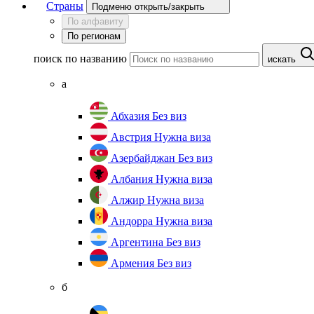
Страны
Подменю открыть/закрыть
По алфавиту
По регионам
поиск по названию
искать
а
Абхазия
Без виз
Австрия
Нужна виза
Азербайджан
Без виз
Албания
Нужна виза
Алжир
Нужна виза
Андорра
Нужна виза
Аргентина
Без виз
Армения
Без виз
б