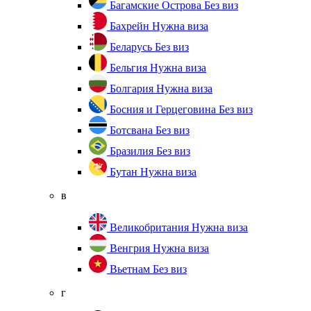
Багамские Острова
Без виз
Бахрейн
Нужна виза
Беларусь
Без виз
Бельгия
Нужна виза
Болгария
Нужна виза
Босния и Герцеговина
Без виз
Ботсвана
Без виз
Бразилия
Без виз
Бутан
Нужна виза
в
Великобритания
Нужна виза
Венгрия
Нужна виза
Вьетнам
Без виз
г