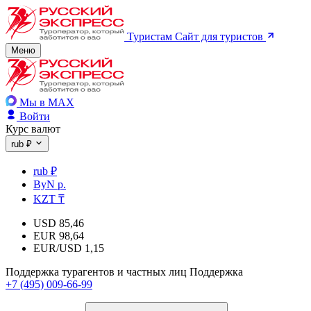
Туристам
Сайт для туристов
Меню
Мы в MAX
Войти
Курс валют
rub ₽
rub ₽
ByN р.
KZT ₸
USD
85,46
EUR
98,64
EUR/USD
1,15
Поддержка турагентов и частных лиц
Поддержка
+7 (495) 009-66-99