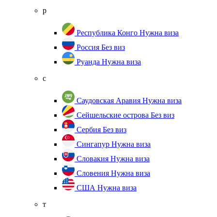
р
Республика Конго
Нужна виза
Россия
Без виз
Руанда
Нужна виза
с
Саудовская Аравия
Нужна виза
Сейшельские острова
Без виз
Сербия
Без виз
Сингапур
Нужна виза
Словакия
Нужна виза
Словения
Нужна виза
США
Нужна виза
т