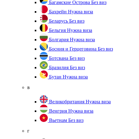
Багамские Острова
Без виз
Бахрейн
Нужна виза
Беларусь
Без виз
Бельгия
Нужна виза
Болгария
Нужна виза
Босния и Герцеговина
Без виз
Ботсвана
Без виз
Бразилия
Без виз
Бутан
Нужна виза
в
Великобритания
Нужна виза
Венгрия
Нужна виза
Вьетнам
Без виз
г