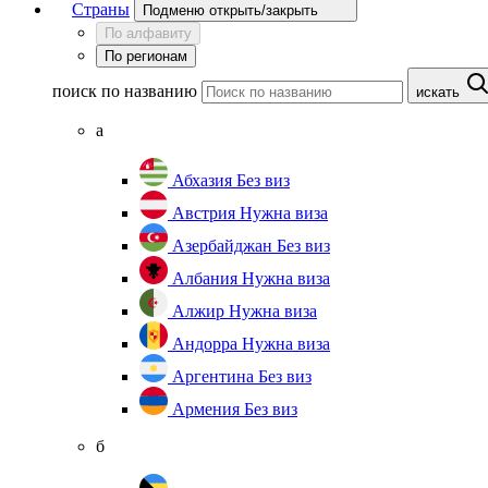
Страны
Подменю открыть/закрыть
По алфавиту
По регионам
поиск по названию
искать
а
Абхазия
Без виз
Австрия
Нужна виза
Азербайджан
Без виз
Албания
Нужна виза
Алжир
Нужна виза
Андорра
Нужна виза
Аргентина
Без виз
Армения
Без виз
б