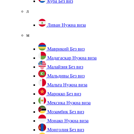
Куба
Без виз
л
Ливан
Нужна виза
м
Маврикий
Без виз
Мадагаскар
Нужна виза
Малайзия
Без виз
Мальдивы
Без виз
Мальта
Нужна виза
Марокко
Без виз
Мексика
Нужна виза
Мозамбик
Без виз
Монако
Нужна виза
Монголия
Без виз