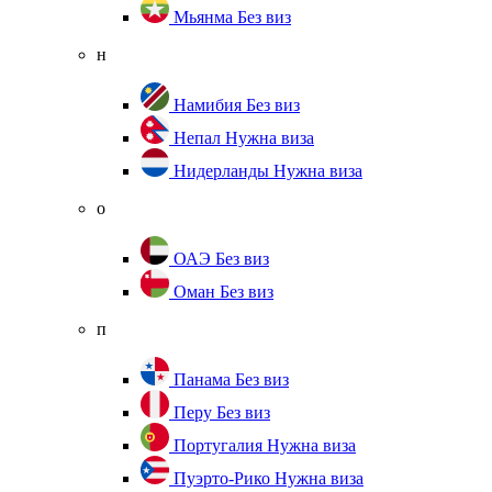
Мьянма
Без виз
н
Намибия
Без виз
Непал
Нужна виза
Нидерланды
Нужна виза
о
ОАЭ
Без виз
Оман
Без виз
п
Панама
Без виз
Перу
Без виз
Португалия
Нужна виза
Пуэрто-Рико
Нужна виза