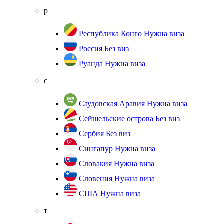
р
Республика Конго
Нужна виза
Россия
Без виз
Руанда
Нужна виза
с
Саудовская Аравия
Нужна виза
Сейшельские острова
Без виз
Сербия
Без виз
Сингапур
Нужна виза
Словакия
Нужна виза
Словения
Нужна виза
США
Нужна виза
т