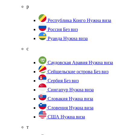
р
Республика Конго
Нужна виза
Россия
Без виз
Руанда
Нужна виза
с
Саудовская Аравия
Нужна виза
Сейшельские острова
Без виз
Сербия
Без виз
Сингапур
Нужна виза
Словакия
Нужна виза
Словения
Нужна виза
США
Нужна виза
т