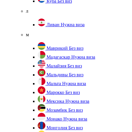
Куба
Без виз
л
Ливан
Нужна виза
м
Маврикий
Без виз
Мадагаскар
Нужна виза
Малайзия
Без виз
Мальдивы
Без виз
Мальта
Нужна виза
Марокко
Без виз
Мексика
Нужна виза
Мозамбик
Без виз
Монако
Нужна виза
Монголия
Без виз