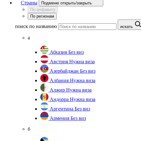
Страны
Подменю открыть/закрыть
По алфавиту
По регионам
поиск по названию
искать
а
Абхазия
Без виз
Австрия
Нужна виза
Азербайджан
Без виз
Албания
Нужна виза
Алжир
Нужна виза
Андорра
Нужна виза
Аргентина
Без виз
Армения
Без виз
б