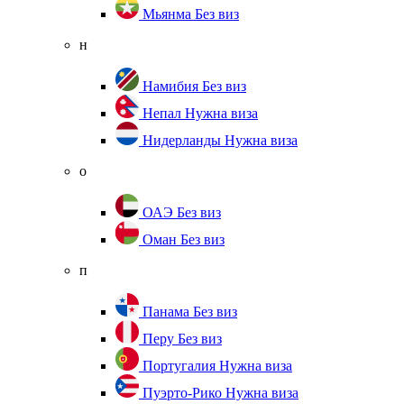
Мьянма
Без виз
н
Намибия
Без виз
Непал
Нужна виза
Нидерланды
Нужна виза
о
ОАЭ
Без виз
Оман
Без виз
п
Панама
Без виз
Перу
Без виз
Португалия
Нужна виза
Пуэрто-Рико
Нужна виза