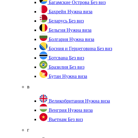
Багамские Острова
Без виз
Бахрейн
Нужна виза
Беларусь
Без виз
Бельгия
Нужна виза
Болгария
Нужна виза
Босния и Герцеговина
Без виз
Ботсвана
Без виз
Бразилия
Без виз
Бутан
Нужна виза
в
Великобритания
Нужна виза
Венгрия
Нужна виза
Вьетнам
Без виз
г