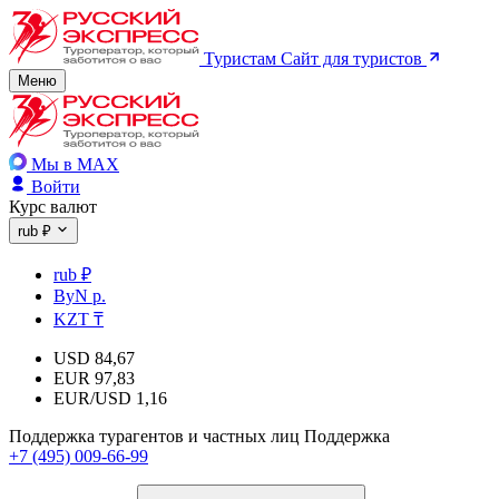
Туристам
Сайт для туристов
Меню
Мы в MAX
Войти
Курс валют
rub ₽
rub ₽
ByN р.
KZT ₸
USD
84,67
EUR
97,83
EUR/USD
1,16
Поддержка турагентов и частных лиц
Поддержка
+7 (495) 009-66-99