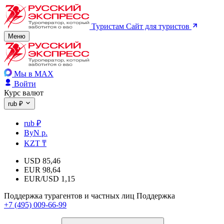
Туристам
Сайт для туристов
Меню
Мы в MAX
Войти
Курс валют
rub ₽
rub ₽
ByN р.
KZT ₸
USD
85,46
EUR
98,64
EUR/USD
1,15
Поддержка турагентов и частных лиц
Поддержка
+7 (495) 009-66-99