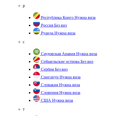
р
Республика Конго
Нужна виза
Россия
Без виз
Руанда
Нужна виза
с
Саудовская Аравия
Нужна виза
Сейшельские острова
Без виз
Сербия
Без виз
Сингапур
Нужна виза
Словакия
Нужна виза
Словения
Нужна виза
США
Нужна виза
т