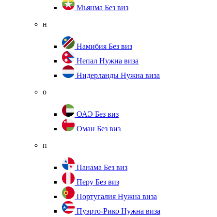
Мьянма
Без виз
н
Намибия
Без виз
Непал
Нужна виза
Нидерланды
Нужна виза
о
ОАЭ
Без виз
Оман
Без виз
п
Панама
Без виз
Перу
Без виз
Португалия
Нужна виза
Пуэрто-Рико
Нужна виза