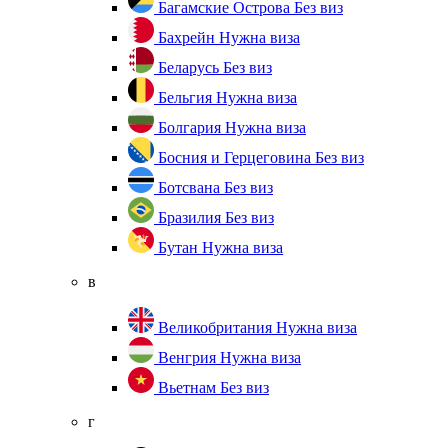
Багамские Острова
Без виз
Бахрейн
Нужна виза
Беларусь
Без виз
Бельгия
Нужна виза
Болгария
Нужна виза
Босния и Герцеговина
Без виз
Ботсвана
Без виз
Бразилия
Без виз
Бутан
Нужна виза
в
Великобритания
Нужна виза
Венгрия
Нужна виза
Вьетнам
Без виз
г