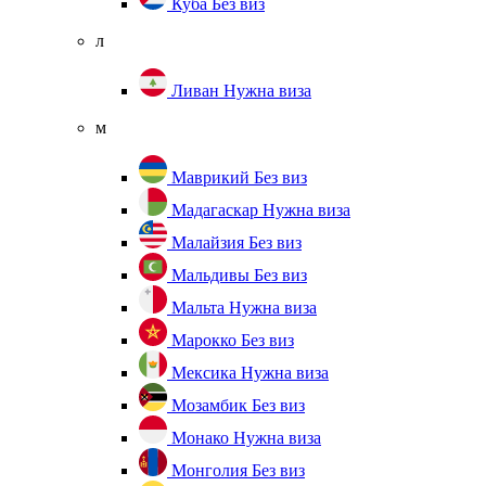
Куба
Без виз
л
Ливан
Нужна виза
м
Маврикий
Без виз
Мадагаскар
Нужна виза
Малайзия
Без виз
Мальдивы
Без виз
Мальта
Нужна виза
Марокко
Без виз
Мексика
Нужна виза
Мозамбик
Без виз
Монако
Нужна виза
Монголия
Без виз