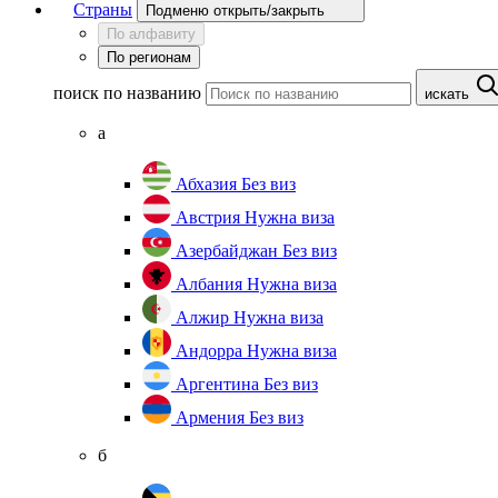
Страны
Подменю открыть/закрыть
По алфавиту
По регионам
поиск по названию
искать
а
Абхазия
Без виз
Австрия
Нужна виза
Азербайджан
Без виз
Албания
Нужна виза
Алжир
Нужна виза
Андорра
Нужна виза
Аргентина
Без виз
Армения
Без виз
б