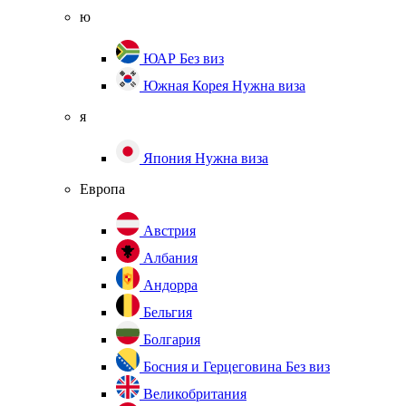
ю
ЮАР
Без виз
Южная Корея
Нужна виза
я
Япония
Нужна виза
Европа
Австрия
Албания
Андорра
Бельгия
Болгария
Босния и Герцеговина
Без виз
Великобритания