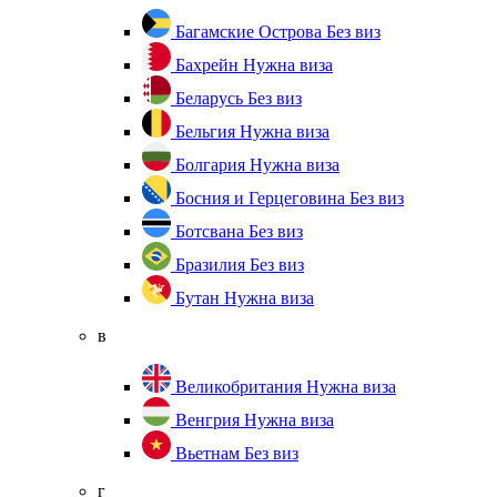
Багамские Острова
Без виз
Бахрейн
Нужна виза
Беларусь
Без виз
Бельгия
Нужна виза
Болгария
Нужна виза
Босния и Герцеговина
Без виз
Ботсвана
Без виз
Бразилия
Без виз
Бутан
Нужна виза
в
Великобритания
Нужна виза
Венгрия
Нужна виза
Вьетнам
Без виз
г