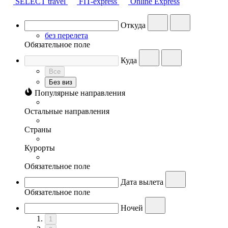
SELECT travel
FIT-express
Online Express
Откуда
без перелета
Обязательное поле
Куда
Все
Без виз
Популярные направления
Остальные направления
Страны
Курорты
Обязательное поле
Дата вылета
Обязательное поле
Ночей
1