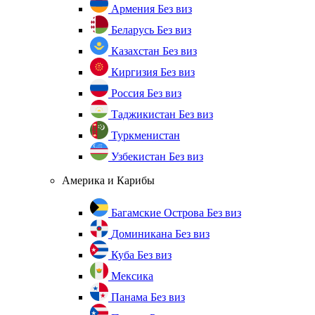
Армения
Без виз
Беларусь
Без виз
Казахстан
Без виз
Киргизия
Без виз
Россия
Без виз
Таджикистан
Без виз
Туркменистан
Узбекистан
Без виз
Америка и Карибы
Багамские Острова
Без виз
Доминикана
Без виз
Куба
Без виз
Мексика
Панама
Без виз