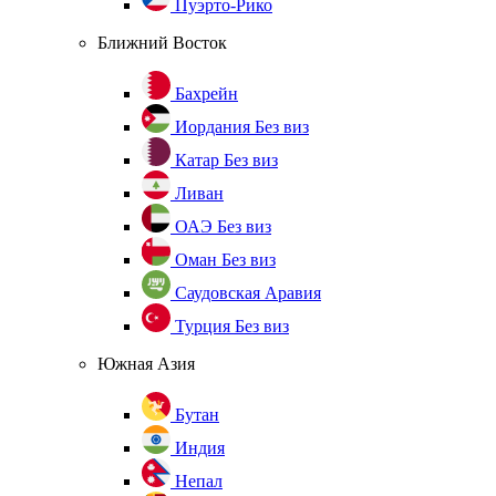
Пуэрто-Рико
Ближний Восток
Бахрейн
Иордания
Без виз
Катар
Без виз
Ливан
ОАЭ
Без виз
Оман
Без виз
Саудовская Аравия
Турция
Без виз
Южная Азия
Бутан
Индия
Непал