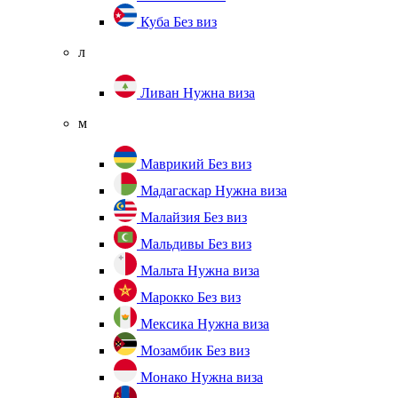
Куба
Без виз
л
Ливан
Нужна виза
м
Маврикий
Без виз
Мадагаскар
Нужна виза
Малайзия
Без виз
Мальдивы
Без виз
Мальта
Нужна виза
Марокко
Без виз
Мексика
Нужна виза
Мозамбик
Без виз
Монако
Нужна виза