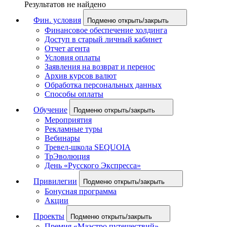
Результатов не найдено
Фин. условия
Подменю открыть/закрыть
Финансовое обеспечение холдинга
Доступ в старый личный кабинет
Отчет агента
Условия оплаты
Заявления на возврат и перенос
Архив курсов валют
Обработка персональных данных
Способы оплаты
Обучение
Подменю открыть/закрыть
Мероприятия
Рекламные туры
Вебинары
Тревел-школа SEQUOIA
ТрЭволюция
День «Русского Экспресса»
Привилегии
Подменю открыть/закрыть
Бонусная программа
Акции
Проекты
Подменю открыть/закрыть
Премия «Маэстро путешествий»