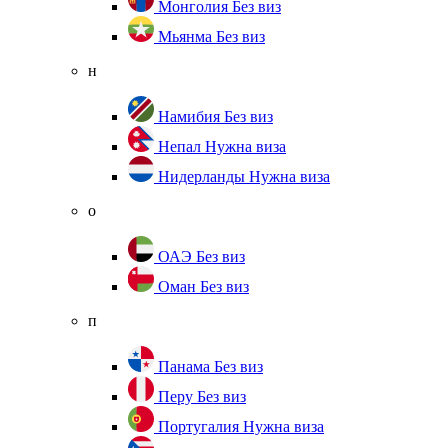
Монголия
Без виз
Мьянма
Без виз
н
Намибия
Без виз
Непал
Нужна виза
Нидерланды
Нужна виза
о
ОАЭ
Без виз
Оман
Без виз
п
Панама
Без виз
Перу
Без виз
Португалия
Нужна виза