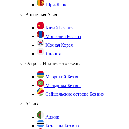
Шри-Ланка
Восточная Азия
Китай
Без виз
Монголия
Без виз
Южная Корея
Япония
Острова Индийского океана
Маврикий
Без виз
Мальдивы
Без виз
Сейшельские острова
Без виз
Африка
Алжир
Ботсвана
Без виз