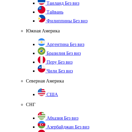
Таиланд
Без виз
Тайвань
Филиппины
Без виз
Южная Америка
Аргентина
Без виз
Бразилия
Без виз
Перу
Без виз
Чили
Без виз
Северная Америка
США
СНГ
Абхазия
Без виз
Азербайджан
Без виз