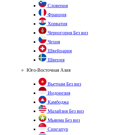
Словения
Франция
Хорватия
Черногория
Без виз
Чехия
Швейцария
Швеция
Юго-Восточная Азия
Вьетнам
Без виз
Индонезия
Камбоджа
Малайзия
Без виз
Мьянма
Без виз
Сингапур