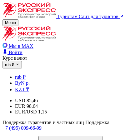
Туристам
Сайт для туристов
Меню
Мы в MAX
Войти
Курс валют
rub ₽
rub ₽
ByN р.
KZT ₸
USD
85,46
EUR
98,64
EUR/USD
1,15
Поддержка турагентов и частных лиц
Поддержка
+7 (495) 009-66-99