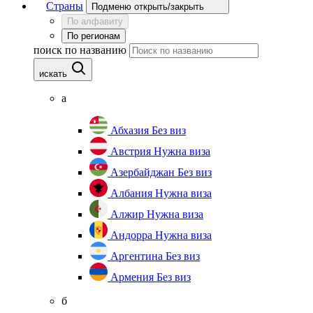
Страны
Подменю открыть/закрыть
По алфавиту
По регионам
поиск по названию
искать
а
Абхазия
Без виз
Австрия
Нужна виза
Азербайджан
Без виз
Албания
Нужна виза
Алжир
Нужна виза
Андорра
Нужна виза
Аргентина
Без виз
Армения
Без виз
б