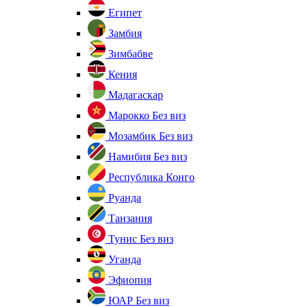
Египет
Замбия
Зимбабве
Кения
Мадагаскар
Марокко
Без виз
Мозамбик
Без виз
Намибия
Без виз
Республика Конго
Руанда
Танзания
Тунис
Без виз
Уганда
Эфиопия
ЮАР
Без виз