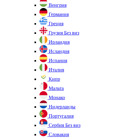
Венгрия
Германия
Греция
Грузия
Без виз
Ирландия
Исландия
Испания
Италия
Кипр
Мальта
Монако
Нидерланды
Португалия
Сербия
Без виз
Словакия