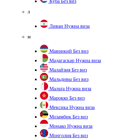
Куба
Без виз
л
Ливан
Нужна виза
м
Маврикий
Без виз
Мадагаскар
Нужна виза
Малайзия
Без виз
Мальдивы
Без виз
Мальта
Нужна виза
Марокко
Без виз
Мексика
Нужна виза
Мозамбик
Без виз
Монако
Нужна виза
Монголия
Без виз