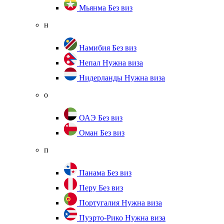
Мьянма
Без виз
н
Намибия
Без виз
Непал
Нужна виза
Нидерланды
Нужна виза
о
ОАЭ
Без виз
Оман
Без виз
п
Панама
Без виз
Перу
Без виз
Португалия
Нужна виза
Пуэрто-Рико
Нужна виза