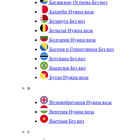
Багамские Острова
Без виз
Бахрейн
Нужна виза
Беларусь
Без виз
Бельгия
Нужна виза
Болгария
Нужна виза
Босния и Герцеговина
Без виз
Ботсвана
Без виз
Бразилия
Без виз
Бутан
Нужна виза
в
Великобритания
Нужна виза
Венгрия
Нужна виза
Вьетнам
Без виз
г