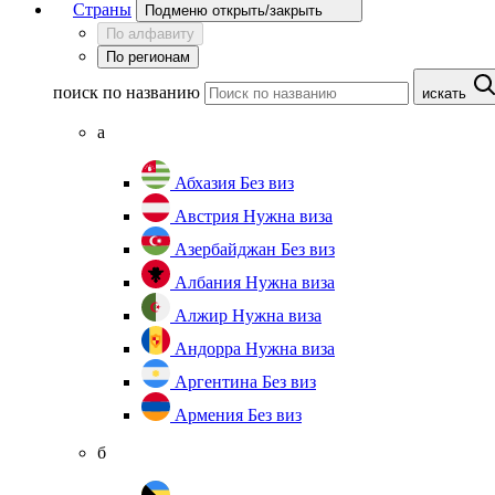
Страны
Подменю открыть/закрыть
По алфавиту
По регионам
поиск по названию
искать
а
Абхазия
Без виз
Австрия
Нужна виза
Азербайджан
Без виз
Албания
Нужна виза
Алжир
Нужна виза
Андорра
Нужна виза
Аргентина
Без виз
Армения
Без виз
б