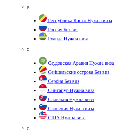
р
Республика Конго
Нужна виза
Россия
Без виз
Руанда
Нужна виза
с
Саудовская Аравия
Нужна виза
Сейшельские острова
Без виз
Сербия
Без виз
Сингапур
Нужна виза
Словакия
Нужна виза
Словения
Нужна виза
США
Нужна виза
т