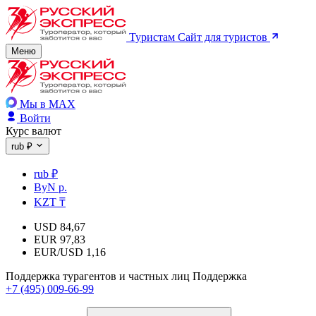
Туристам
Сайт для туристов
Меню
Мы в MAX
Войти
Курс валют
rub ₽
rub ₽
ByN р.
KZT ₸
USD
84,67
EUR
97,83
EUR/USD
1,16
Поддержка турагентов и частных лиц
Поддержка
+7 (495) 009-66-99