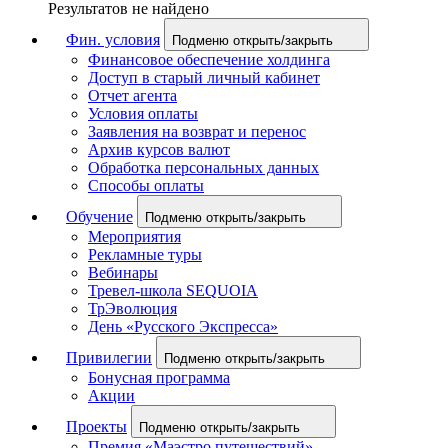
Результатов не найдено
Фин. условия
Подменю открыть/закрыть
Финансовое обеспечение холдинга
Доступ в старый личный кабинет
Отчет агента
Условия оплаты
Заявления на возврат и перенос
Архив курсов валют
Обработка персональных данных
Способы оплаты
Обучение
Подменю открыть/закрыть
Мероприятия
Рекламные туры
Вебинары
Тревел-школа SEQUOIA
ТрЭволюция
День «Русского Экспресса»
Привилегии
Подменю открыть/закрыть
Бонусная программа
Акции
Проекты
Подменю открыть/закрыть
Премия «Маэстро путешествий»