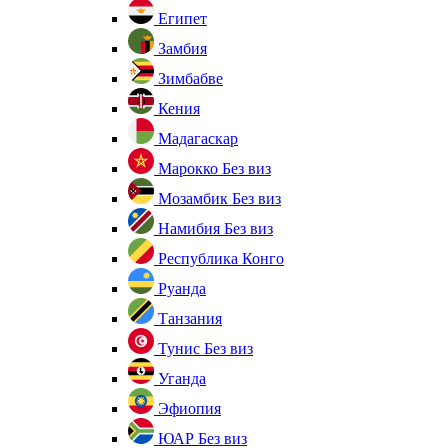
Египет
Замбия
Зимбабве
Кения
Мадагаскар
Марокко
Без виз
Мозамбик
Без виз
Намибия
Без виз
Республика Конго
Руанда
Танзания
Тунис
Без виз
Уганда
Эфиопия
ЮАР
Без виз