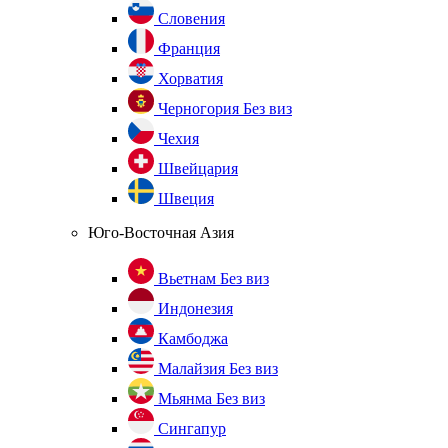
Словения
Франция
Хорватия
Черногория
Без виз
Чехия
Швейцария
Швеция
Юго-Восточная Азия
Вьетнам
Без виз
Индонезия
Камбоджа
Малайзия
Без виз
Мьянма
Без виз
Сингапур