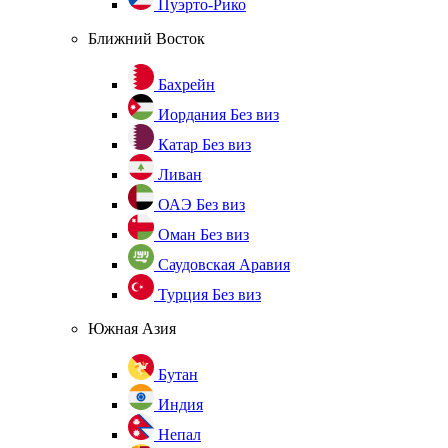
Пуэрто-Рико
Ближний Восток
Бахрейн
Иордания
Без виз
Катар
Без виз
Ливан
ОАЭ
Без виз
Оман
Без виз
Саудовская Аравия
Турция
Без виз
Южная Азия
Бутан
Индия
Непал