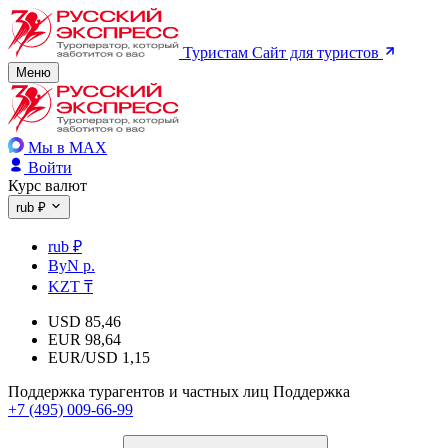
Туристам
Сайт для туристов
Меню
Мы в MAX
Войти
Курс валют
rub ₽
rub ₽
ByN р.
KZT ₸
USD
85,46
EUR
98,64
EUR/USD
1,15
Поддержка турагентов и частных лиц
Поддержка
+7 (495) 009-66-99