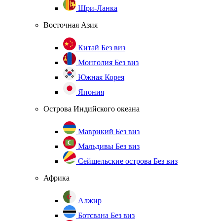
Шри-Ланка
Восточная Азия
Китай
Без виз
Монголия
Без виз
Южная Корея
Япония
Острова Индийского океана
Маврикий
Без виз
Мальдивы
Без виз
Сейшельские острова
Без виз
Африка
Алжир
Ботсвана
Без виз