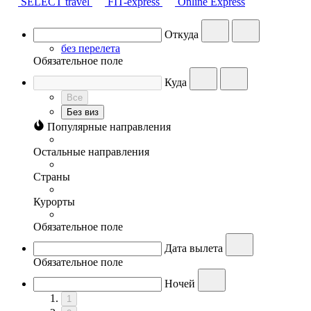
SELECT travel
FIT-express
Online Express
Откуда
без перелета
Обязательное поле
Куда
Все
Без виз
Популярные направления
Остальные направления
Страны
Курорты
Обязательное поле
Дата вылета
Обязательное поле
Ночей
1