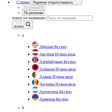
Страны
Подменю открыть/закрыть
По алфавиту
По регионам
поиск по названию
искать
а
Абхазия
Без виз
Австрия
Нужна виза
Азербайджан
Без виз
Албания
Нужна виза
Алжир
Нужна виза
Андорра
Нужна виза
Аргентина
Без виз
Армения
Без виз
б