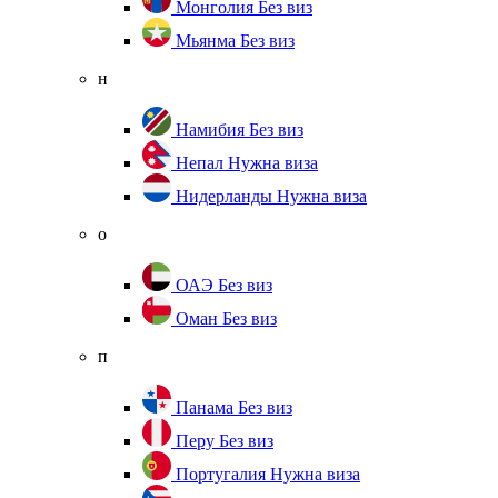
Монголия
Без виз
Мьянма
Без виз
н
Намибия
Без виз
Непал
Нужна виза
Нидерланды
Нужна виза
о
ОАЭ
Без виз
Оман
Без виз
п
Панама
Без виз
Перу
Без виз
Португалия
Нужна виза