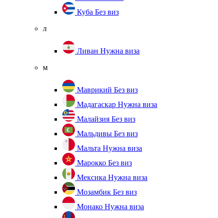
Куба
Без виз
л
Ливан
Нужна виза
м
Маврикий
Без виз
Мадагаскар
Нужна виза
Малайзия
Без виз
Мальдивы
Без виз
Мальта
Нужна виза
Марокко
Без виз
Мексика
Нужна виза
Мозамбик
Без виз
Монако
Нужна виза