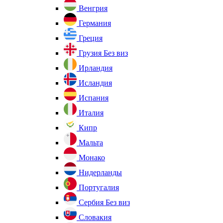
Венгрия
Германия
Греция
Грузия
Без виз
Ирландия
Исландия
Испания
Италия
Кипр
Мальта
Монако
Нидерланды
Португалия
Сербия
Без виз
Словакия