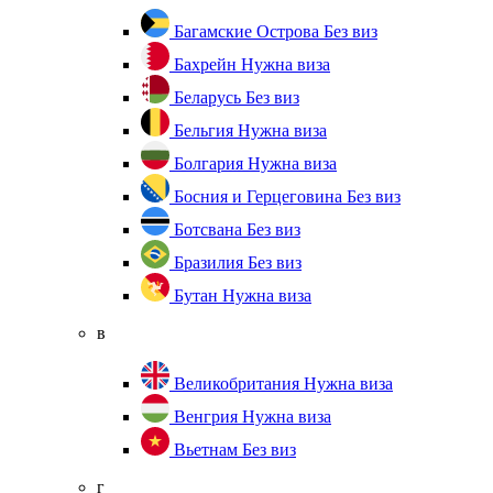
Багамские Острова
Без виз
Бахрейн
Нужна виза
Беларусь
Без виз
Бельгия
Нужна виза
Болгария
Нужна виза
Босния и Герцеговина
Без виз
Ботсвана
Без виз
Бразилия
Без виз
Бутан
Нужна виза
в
Великобритания
Нужна виза
Венгрия
Нужна виза
Вьетнам
Без виз
г