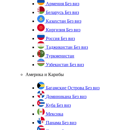
Армения
Без виз
Беларусь
Без виз
Казахстан
Без виз
Киргизия
Без виз
Россия
Без виз
Таджикистан
Без виз
Туркменистан
Узбекистан
Без виз
Америка и Карибы
Багамские Острова
Без виз
Доминикана
Без виз
Куба
Без виз
Мексика
Панама
Без виз