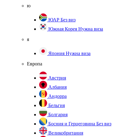
ю
ЮАР
Без виз
Южная Корея
Нужна виза
я
Япония
Нужна виза
Европа
Австрия
Албания
Андорра
Бельгия
Болгария
Босния и Герцеговина
Без виз
Великобритания