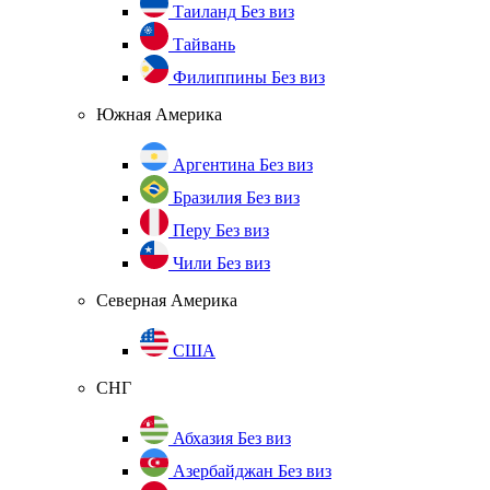
Таиланд
Без виз
Тайвань
Филиппины
Без виз
Южная Америка
Аргентина
Без виз
Бразилия
Без виз
Перу
Без виз
Чили
Без виз
Северная Америка
США
СНГ
Абхазия
Без виз
Азербайджан
Без виз