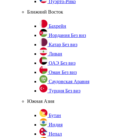
Пуэрто-Рико
Ближний Восток
Бахрейн
Иордания
Без виз
Катар
Без виз
Ливан
ОАЭ
Без виз
Оман
Без виз
Саудовская Аравия
Турция
Без виз
Южная Азия
Бутан
Индия
Непал