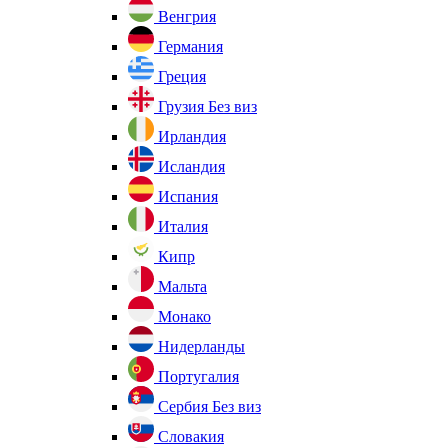
Венгрия
Германия
Греция
Грузия
Без виз
Ирландия
Исландия
Испания
Италия
Кипр
Мальта
Монако
Нидерланды
Португалия
Сербия
Без виз
Словакия