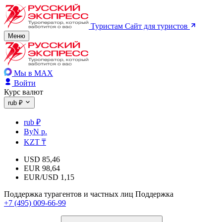
Туристам
Сайт для туристов
Меню
Мы в MAX
Войти
Курс валют
rub ₽
rub ₽
ByN р.
KZT ₸
USD
85,46
EUR
98,64
EUR/USD
1,15
Поддержка турагентов и частных лиц
Поддержка
+7 (495) 009-66-99