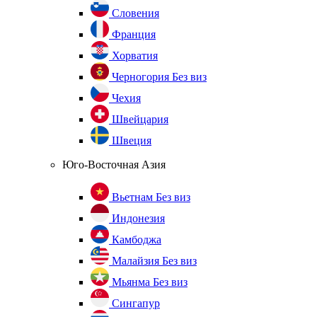
Словения
Франция
Хорватия
Черногория
Без виз
Чехия
Швейцария
Швеция
Юго-Восточная Азия
Вьетнам
Без виз
Индонезия
Камбоджа
Малайзия
Без виз
Мьянма
Без виз
Сингапур