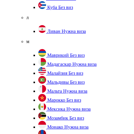
Куба
Без виз
л
Ливан
Нужна виза
м
Маврикий
Без виз
Мадагаскар
Нужна виза
Малайзия
Без виз
Мальдивы
Без виз
Мальта
Нужна виза
Марокко
Без виз
Мексика
Нужна виза
Мозамбик
Без виз
Монако
Нужна виза