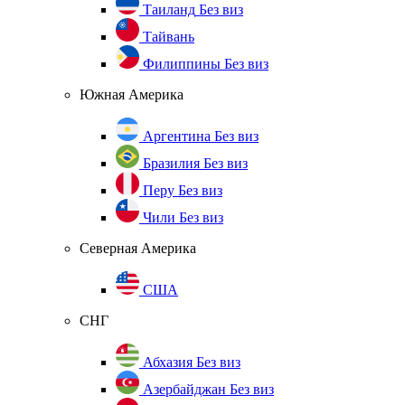
Таиланд
Без виз
Тайвань
Филиппины
Без виз
Южная Америка
Аргентина
Без виз
Бразилия
Без виз
Перу
Без виз
Чили
Без виз
Северная Америка
США
СНГ
Абхазия
Без виз
Азербайджан
Без виз