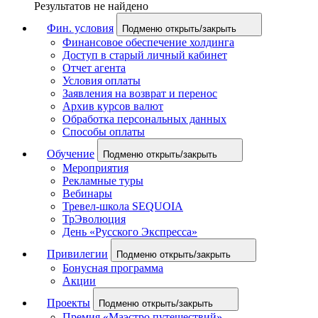
Результатов не найдено
Фин. условия
Подменю открыть/закрыть
Финансовое обеспечение холдинга
Доступ в старый личный кабинет
Отчет агента
Условия оплаты
Заявления на возврат и перенос
Архив курсов валют
Обработка персональных данных
Способы оплаты
Обучение
Подменю открыть/закрыть
Мероприятия
Рекламные туры
Вебинары
Тревел-школа SEQUOIA
ТрЭволюция
День «Русского Экспресса»
Привилегии
Подменю открыть/закрыть
Бонусная программа
Акции
Проекты
Подменю открыть/закрыть
Премия «Маэстро путешествий»