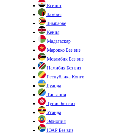
Египет
Замбия
Зимбабве
Кения
Мадагаскар
Марокко
Без виз
Мозамбик
Без виз
Намибия
Без виз
Республика Конго
Руанда
Танзания
Тунис
Без виз
Уганда
Эфиопия
ЮАР
Без виз