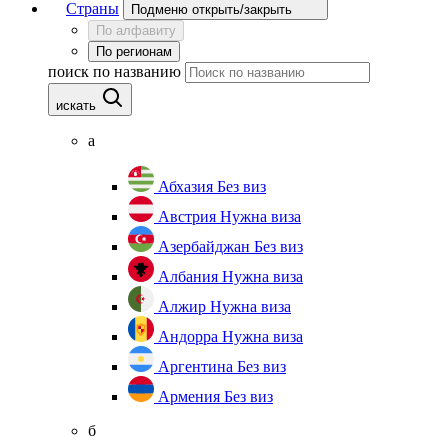
Страны
Подменю открыть/закрыть
По алфавиту
По регионам
поиск по названию
искать
а
Абхазия
Без виз
Австрия
Нужна виза
Азербайджан
Без виз
Албания
Нужна виза
Алжир
Нужна виза
Андорра
Нужна виза
Аргентина
Без виз
Армения
Без виз
б