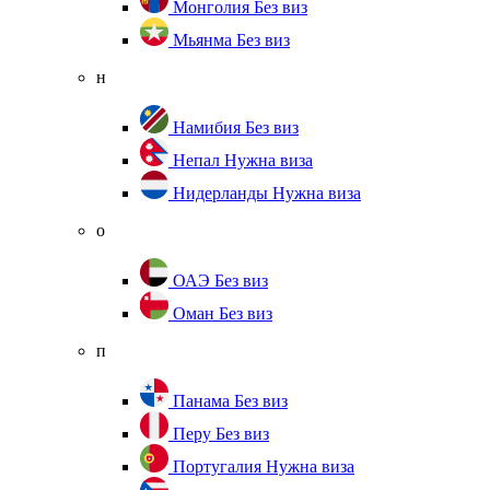
Монголия
Без виз
Мьянма
Без виз
н
Намибия
Без виз
Непал
Нужна виза
Нидерланды
Нужна виза
о
ОАЭ
Без виз
Оман
Без виз
п
Панама
Без виз
Перу
Без виз
Португалия
Нужна виза