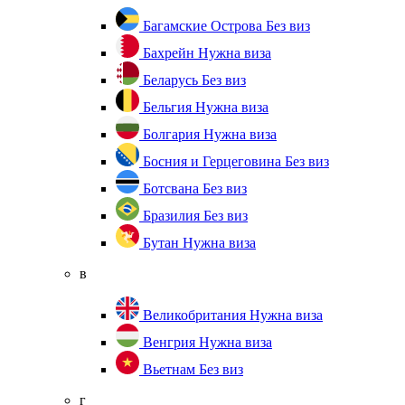
Багамские Острова
Без виз
Бахрейн
Нужна виза
Беларусь
Без виз
Бельгия
Нужна виза
Болгария
Нужна виза
Босния и Герцеговина
Без виз
Ботсвана
Без виз
Бразилия
Без виз
Бутан
Нужна виза
в
Великобритания
Нужна виза
Венгрия
Нужна виза
Вьетнам
Без виз
г