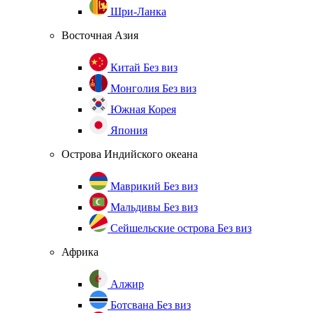
Шри-Ланка
Восточная Азия
Китай
Без виз
Монголия
Без виз
Южная Корея
Япония
Острова Индийского океана
Маврикий
Без виз
Мальдивы
Без виз
Сейшельские острова
Без виз
Африка
Алжир
Ботсвана
Без виз