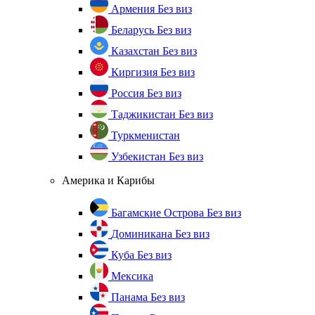
Армения
Без виз
Беларусь
Без виз
Казахстан
Без виз
Киргизия
Без виз
Россия
Без виз
Таджикистан
Без виз
Туркменистан
Узбекистан
Без виз
Америка и Карибы
Багамские Острова
Без виз
Доминикана
Без виз
Куба
Без виз
Мексика
Панама
Без виз