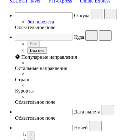
SELECT travel
FIT-express
Online Express
Откуда
без перелета
Обязательное поле
Куда
Все
Без виз
Популярные направления
Остальные направления
Страны
Курорты
Обязательное поле
Дата вылета
Обязательное поле
Ночей
1