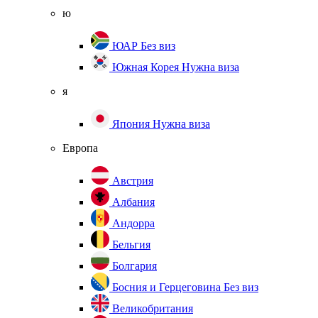
ю
ЮАР
Без виз
Южная Корея
Нужна виза
я
Япония
Нужна виза
Европа
Австрия
Албания
Андорра
Бельгия
Болгария
Босния и Герцеговина
Без виз
Великобритания