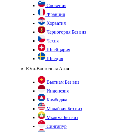
Словения
Франция
Хорватия
Черногория
Без виз
Чехия
Швейцария
Швеция
Юго-Восточная Азия
Вьетнам
Без виз
Индонезия
Камбоджа
Малайзия
Без виз
Мьянма
Без виз
Сингапур