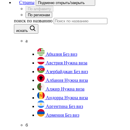
Страны
Подменю открыть/закрыть
По алфавиту
По регионам
поиск по названию
искать
а
Абхазия
Без виз
Австрия
Нужна виза
Азербайджан
Без виз
Албания
Нужна виза
Алжир
Нужна виза
Андорра
Нужна виза
Аргентина
Без виз
Армения
Без виз
б