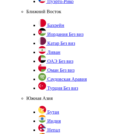
Пуэрто-Рико
Ближний Восток
Бахрейн
Иордания
Без виз
Катар
Без виз
Ливан
ОАЭ
Без виз
Оман
Без виз
Саудовская Аравия
Турция
Без виз
Южная Азия
Бутан
Индия
Непал