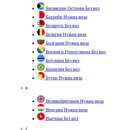
Багамские Острова
Без виз
Бахрейн
Нужна виза
Беларусь
Без виз
Бельгия
Нужна виза
Болгария
Нужна виза
Босния и Герцеговина
Без виз
Ботсвана
Без виз
Бразилия
Без виз
Бутан
Нужна виза
в
Великобритания
Нужна виза
Венгрия
Нужна виза
Вьетнам
Без виз
г