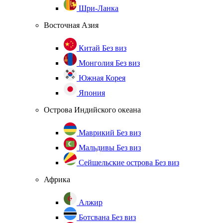
Шри-Ланка
Восточная Азия
Китай
Без виз
Монголия
Без виз
Южная Корея
Япония
Острова Индийского океана
Маврикий
Без виз
Мальдивы
Без виз
Сейшельские острова
Без виз
Африка
Алжир
Ботсвана
Без виз