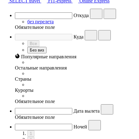
SELECT travel
FIT-express
Online Express
Откуда
без перелета
Обязательное поле
Куда
Все
Без виз
Популярные направления
Остальные направления
Страны
Курорты
Обязательное поле
Дата вылета
Обязательное поле
Ночей
1