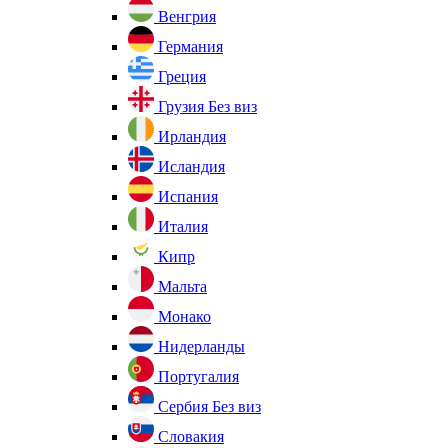
Венгрия
Германия
Греция
Грузия
Без виз
Ирландия
Исландия
Испания
Италия
Кипр
Мальта
Монако
Нидерланды
Португалия
Сербия
Без виз
Словакия