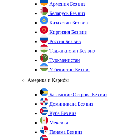
Армения
Без виз
Беларусь
Без виз
Казахстан
Без виз
Киргизия
Без виз
Россия
Без виз
Таджикистан
Без виз
Туркменистан
Узбекистан
Без виз
Америка и Карибы
Багамские Острова
Без виз
Доминикана
Без виз
Куба
Без виз
Мексика
Панама
Без виз