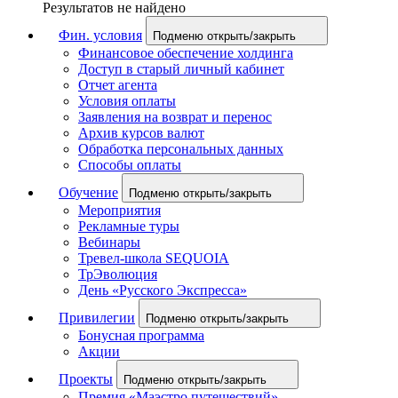
Результатов не найдено
Фин. условия
Подменю открыть/закрыть
Финансовое обеспечение холдинга
Доступ в старый личный кабинет
Отчет агента
Условия оплаты
Заявления на возврат и перенос
Архив курсов валют
Обработка персональных данных
Способы оплаты
Обучение
Подменю открыть/закрыть
Мероприятия
Рекламные туры
Вебинары
Тревел-школа SEQUOIA
ТрЭволюция
День «Русского Экспресса»
Привилегии
Подменю открыть/закрыть
Бонусная программа
Акции
Проекты
Подменю открыть/закрыть
Премия «Маэстро путешествий»