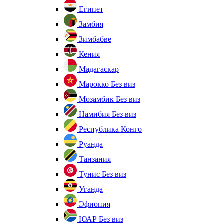
Египет
Замбия
Зимбабве
Кения
Мадагаскар
Марокко
Без виз
Мозамбик
Без виз
Намибия
Без виз
Республика Конго
Руанда
Танзания
Тунис
Без виз
Уганда
Эфиопия
ЮАР
Без виз