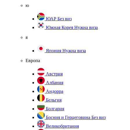
ю
ЮАР
Без виз
Южная Корея
Нужна виза
я
Япония
Нужна виза
Европа
Австрия
Албания
Андорра
Бельгия
Болгария
Босния и Герцеговина
Без виз
Великобритания