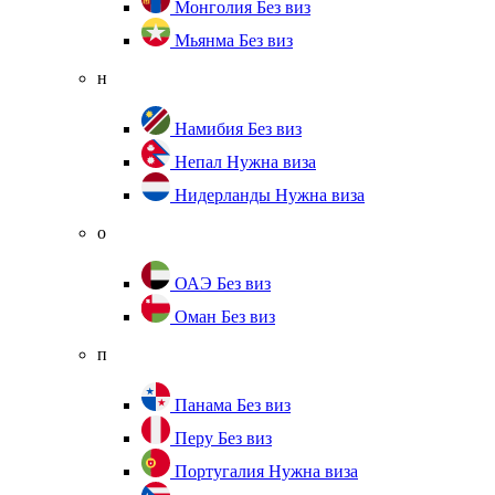
Монголия
Без виз
Мьянма
Без виз
н
Намибия
Без виз
Непал
Нужна виза
Нидерланды
Нужна виза
о
ОАЭ
Без виз
Оман
Без виз
п
Панама
Без виз
Перу
Без виз
Португалия
Нужна виза