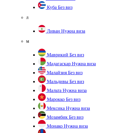
Куба
Без виз
л
Ливан
Нужна виза
м
Маврикий
Без виз
Мадагаскар
Нужна виза
Малайзия
Без виз
Мальдивы
Без виз
Мальта
Нужна виза
Марокко
Без виз
Мексика
Нужна виза
Мозамбик
Без виз
Монако
Нужна виза