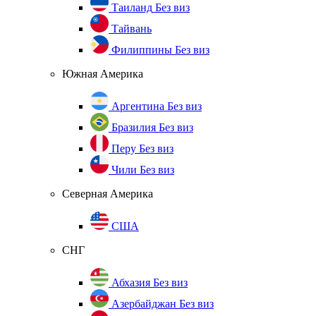
Таиланд
Без виз
Тайвань
Филиппины
Без виз
Южная Америка
Аргентина
Без виз
Бразилия
Без виз
Перу
Без виз
Чили
Без виз
Северная Америка
США
СНГ
Абхазия
Без виз
Азербайджан
Без виз