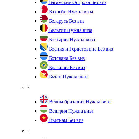
Багамские Острова
Без виз
Бахрейн
Нужна виза
Беларусь
Без виз
Бельгия
Нужна виза
Болгария
Нужна виза
Босния и Герцеговина
Без виз
Ботсвана
Без виз
Бразилия
Без виз
Бутан
Нужна виза
в
Великобритания
Нужна виза
Венгрия
Нужна виза
Вьетнам
Без виз
г