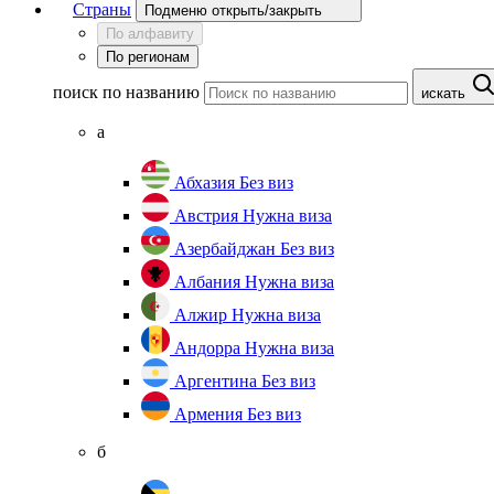
Страны
Подменю открыть/закрыть
По алфавиту
По регионам
поиск по названию
искать
а
Абхазия
Без виз
Австрия
Нужна виза
Азербайджан
Без виз
Албания
Нужна виза
Алжир
Нужна виза
Андорра
Нужна виза
Аргентина
Без виз
Армения
Без виз
б