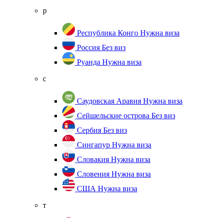
р
Республика Конго
Нужна виза
Россия
Без виз
Руанда
Нужна виза
с
Саудовская Аравия
Нужна виза
Сейшельские острова
Без виз
Сербия
Без виз
Сингапур
Нужна виза
Словакия
Нужна виза
Словения
Нужна виза
США
Нужна виза
т