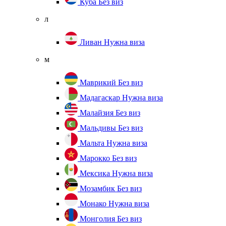
Куба
Без виз
л
Ливан
Нужна виза
м
Маврикий
Без виз
Мадагаскар
Нужна виза
Малайзия
Без виз
Мальдивы
Без виз
Мальта
Нужна виза
Марокко
Без виз
Мексика
Нужна виза
Мозамбик
Без виз
Монако
Нужна виза
Монголия
Без виз