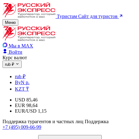
Туристам
Сайт для туристов
Меню
Мы в MAX
Войти
Курс валют
rub ₽
rub ₽
ByN р.
KZT ₸
USD
85,46
EUR
98,64
EUR/USD
1,15
Поддержка турагентов и частных лиц
Поддержка
+7 (495) 009-66-99