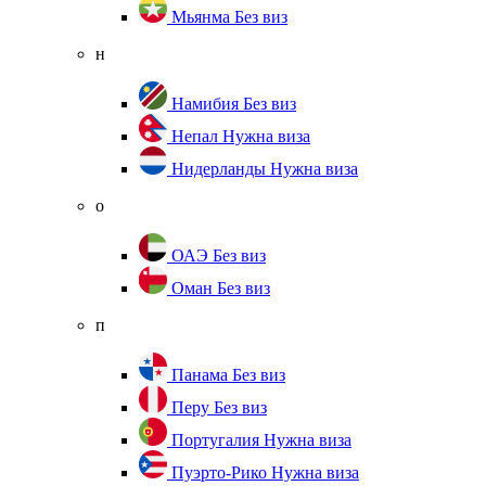
Мьянма
Без виз
н
Намибия
Без виз
Непал
Нужна виза
Нидерланды
Нужна виза
о
ОАЭ
Без виз
Оман
Без виз
п
Панама
Без виз
Перу
Без виз
Португалия
Нужна виза
Пуэрто-Рико
Нужна виза