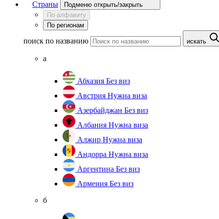
Страны
Подменю открыть/закрыть
По алфавиту
По регионам
поиск по названию
искать
а
Абхазия
Без виз
Австрия
Нужна виза
Азербайджан
Без виз
Албания
Нужна виза
Алжир
Нужна виза
Андорра
Нужна виза
Аргентина
Без виз
Армения
Без виз
б