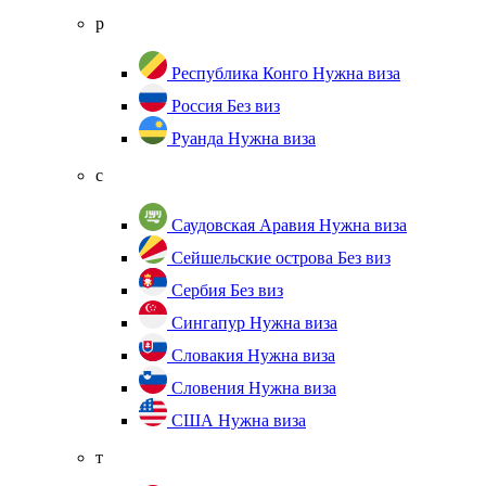
р
Республика Конго
Нужна виза
Россия
Без виз
Руанда
Нужна виза
с
Саудовская Аравия
Нужна виза
Сейшельские острова
Без виз
Сербия
Без виз
Сингапур
Нужна виза
Словакия
Нужна виза
Словения
Нужна виза
США
Нужна виза
т