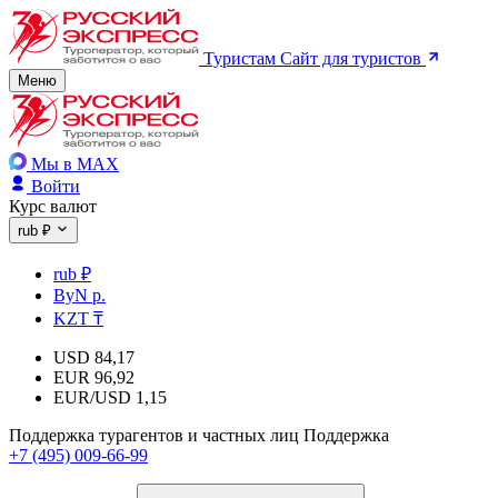
Туристам
Сайт для туристов
Меню
Мы в MAX
Войти
Курс валют
rub ₽
rub ₽
ByN р.
KZT ₸
USD
84,17
EUR
96,92
EUR/USD
1,15
Поддержка турагентов и частных лиц
Поддержка
+7 (495) 009-66-99