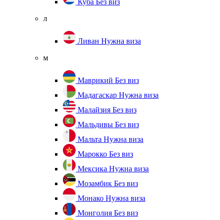
Куба
Без виз
л
Ливан
Нужна виза
м
Маврикий
Без виз
Мадагаскар
Нужна виза
Малайзия
Без виз
Мальдивы
Без виз
Мальта
Нужна виза
Марокко
Без виз
Мексика
Нужна виза
Мозамбик
Без виз
Монако
Нужна виза
Монголия
Без виз