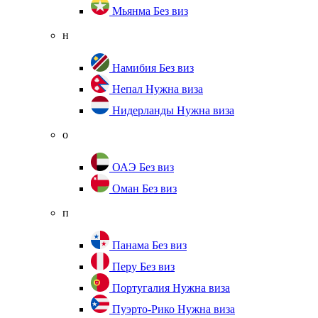
Мьянма
Без виз
н
Намибия
Без виз
Непал
Нужна виза
Нидерланды
Нужна виза
о
ОАЭ
Без виз
Оман
Без виз
п
Панама
Без виз
Перу
Без виз
Португалия
Нужна виза
Пуэрто-Рико
Нужна виза