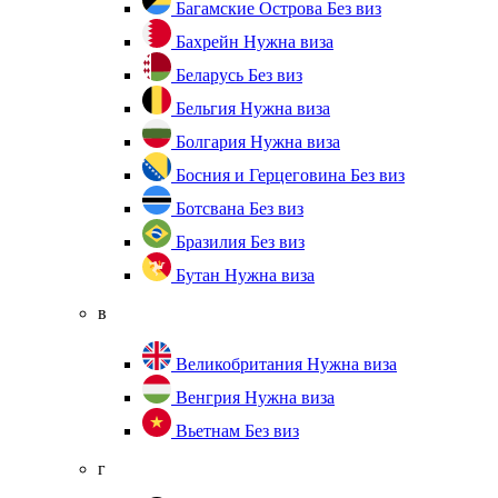
Багамские Острова
Без виз
Бахрейн
Нужна виза
Беларусь
Без виз
Бельгия
Нужна виза
Болгария
Нужна виза
Босния и Герцеговина
Без виз
Ботсвана
Без виз
Бразилия
Без виз
Бутан
Нужна виза
в
Великобритания
Нужна виза
Венгрия
Нужна виза
Вьетнам
Без виз
г