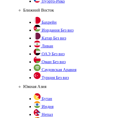
Пуэрто-Рико
Ближний Восток
Бахрейн
Иордания
Без виз
Катар
Без виз
Ливан
ОАЭ
Без виз
Оман
Без виз
Саудовская Аравия
Турция
Без виз
Южная Азия
Бутан
Индия
Непал