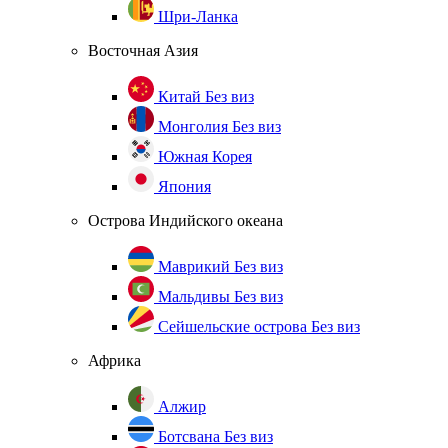
Шри-Ланка
Восточная Азия
Китай
Без виз
Монголия
Без виз
Южная Корея
Япония
Острова Индийского океана
Маврикий
Без виз
Мальдивы
Без виз
Сейшельские острова
Без виз
Африка
Алжир
Ботсвана
Без виз