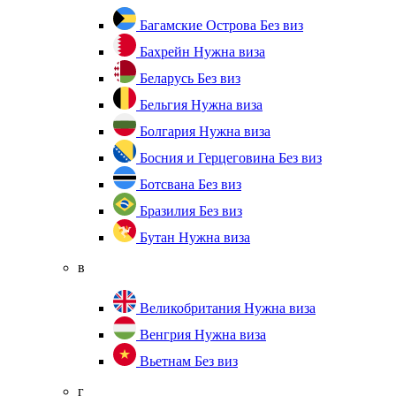
Багамские Острова
Без виз
Бахрейн
Нужна виза
Беларусь
Без виз
Бельгия
Нужна виза
Болгария
Нужна виза
Босния и Герцеговина
Без виз
Ботсвана
Без виз
Бразилия
Без виз
Бутан
Нужна виза
в
Великобритания
Нужна виза
Венгрия
Нужна виза
Вьетнам
Без виз
г