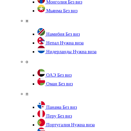
Монголия
Без виз
Мьянма
Без виз
н
Намибия
Без виз
Непал
Нужна виза
Нидерланды
Нужна виза
о
ОАЭ
Без виз
Оман
Без виз
п
Панама
Без виз
Перу
Без виз
Португалия
Нужна виза