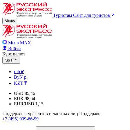
Туристам
Сайт для туристов
Меню
Мы в MAX
Войти
Курс валют
rub ₽
rub ₽
ByN р.
KZT ₸
USD
85,46
EUR
98,64
EUR/USD
1,15
Поддержка турагентов и частных лиц
Поддержка
+7 (495) 009-66-99