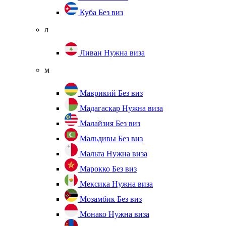
Куба
Без виз
л
Ливан
Нужна виза
м
Маврикий
Без виз
Мадагаскар
Нужна виза
Малайзия
Без виз
Мальдивы
Без виз
Мальта
Нужна виза
Марокко
Без виз
Мексика
Нужна виза
Мозамбик
Без виз
Монако
Нужна виза