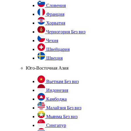
Словения
Франция
Хорватия
Черногория
Без виз
Чехия
Швейцария
Швеция
Юго-Восточная Азия
Вьетнам
Без виз
Индонезия
Камбоджа
Малайзия
Без виз
Мьянма
Без виз
Сингапур