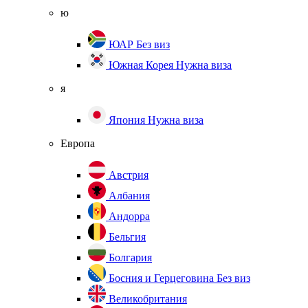
ю
ЮАР
Без виз
Южная Корея
Нужна виза
я
Япония
Нужна виза
Европа
Австрия
Албания
Андорра
Бельгия
Болгария
Босния и Герцеговина
Без виз
Великобритания