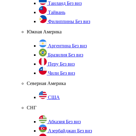
Таиланд
Без виз
Тайвань
Филиппины
Без виз
Южная Америка
Аргентина
Без виз
Бразилия
Без виз
Перу
Без виз
Чили
Без виз
Северная Америка
США
СНГ
Абхазия
Без виз
Азербайджан
Без виз