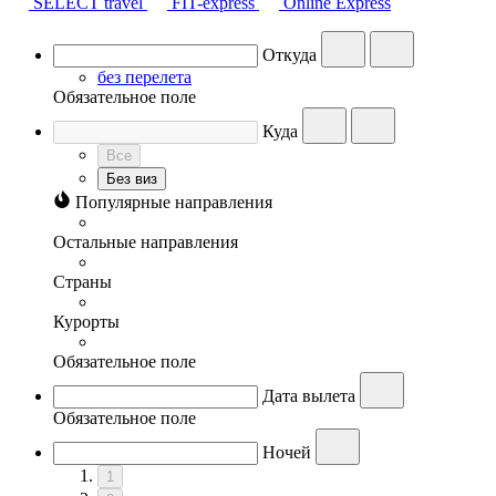
SELECT travel
FIT-express
Online Express
Откуда
без перелета
Обязательное поле
Куда
Все
Без виз
Популярные направления
Остальные направления
Страны
Курорты
Обязательное поле
Дата вылета
Обязательное поле
Ночей
1