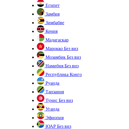
Египет
Замбия
Зимбабве
Кения
Мадагаскар
Марокко
Без виз
Мозамбик
Без виз
Намибия
Без виз
Республика Конго
Руанда
Танзания
Тунис
Без виз
Уганда
Эфиопия
ЮАР
Без виз