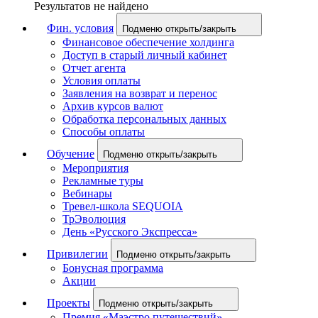
Результатов не найдено
Фин. условия
Подменю открыть/закрыть
Финансовое обеспечение холдинга
Доступ в старый личный кабинет
Отчет агента
Условия оплаты
Заявления на возврат и перенос
Архив курсов валют
Обработка персональных данных
Способы оплаты
Обучение
Подменю открыть/закрыть
Мероприятия
Рекламные туры
Вебинары
Тревел-школа SEQUOIA
ТрЭволюция
День «Русского Экспресса»
Привилегии
Подменю открыть/закрыть
Бонусная программа
Акции
Проекты
Подменю открыть/закрыть
Премия «Маэстро путешествий»