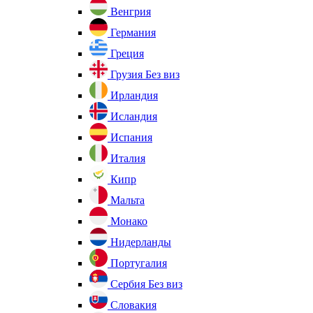
Венгрия
Германия
Греция
Грузия
Без виз
Ирландия
Исландия
Испания
Италия
Кипр
Мальта
Монако
Нидерланды
Португалия
Сербия
Без виз
Словакия