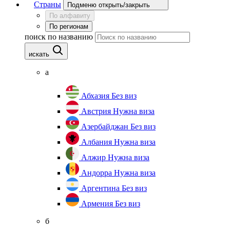
Страны
Подменю открыть/закрыть
По алфавиту
По регионам
поиск по названию
искать
а
Абхазия
Без виз
Австрия
Нужна виза
Азербайджан
Без виз
Албания
Нужна виза
Алжир
Нужна виза
Андорра
Нужна виза
Аргентина
Без виз
Армения
Без виз
б