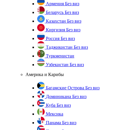
Армения
Без виз
Беларусь
Без виз
Казахстан
Без виз
Киргизия
Без виз
Россия
Без виз
Таджикистан
Без виз
Туркменистан
Узбекистан
Без виз
Америка и Карибы
Багамские Острова
Без виз
Доминикана
Без виз
Куба
Без виз
Мексика
Панама
Без виз