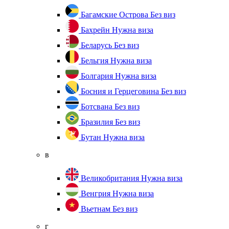
Багамские Острова
Без виз
Бахрейн
Нужна виза
Беларусь
Без виз
Бельгия
Нужна виза
Болгария
Нужна виза
Босния и Герцеговина
Без виз
Ботсвана
Без виз
Бразилия
Без виз
Бутан
Нужна виза
в
Великобритания
Нужна виза
Венгрия
Нужна виза
Вьетнам
Без виз
г