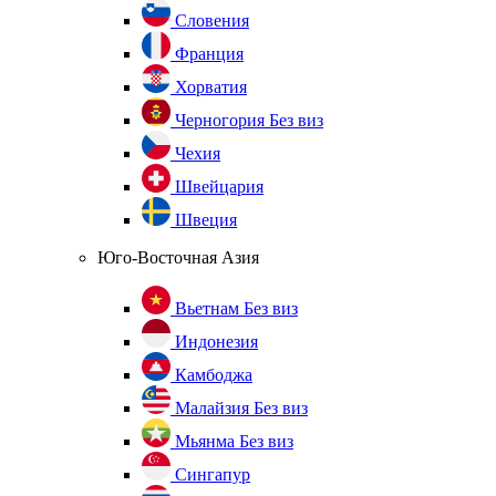
Словения
Франция
Хорватия
Черногория
Без виз
Чехия
Швейцария
Швеция
Юго-Восточная Азия
Вьетнам
Без виз
Индонезия
Камбоджа
Малайзия
Без виз
Мьянма
Без виз
Сингапур