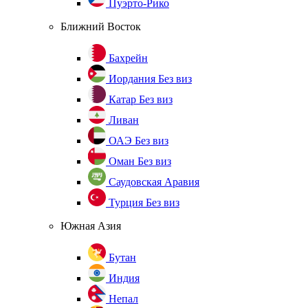
Пуэрто-Рико
Ближний Восток
Бахрейн
Иордания
Без виз
Катар
Без виз
Ливан
ОАЭ
Без виз
Оман
Без виз
Саудовская Аравия
Турция
Без виз
Южная Азия
Бутан
Индия
Непал