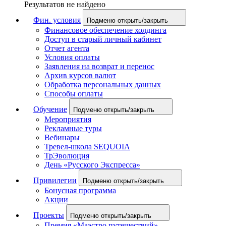
Результатов не найдено
Фин. условия
Подменю открыть/закрыть
Финансовое обеспечение холдинга
Доступ в старый личный кабинет
Отчет агента
Условия оплаты
Заявления на возврат и перенос
Архив курсов валют
Обработка персональных данных
Способы оплаты
Обучение
Подменю открыть/закрыть
Мероприятия
Рекламные туры
Вебинары
Тревел-школа SEQUOIA
ТрЭволюция
День «Русского Экспресса»
Привилегии
Подменю открыть/закрыть
Бонусная программа
Акции
Проекты
Подменю открыть/закрыть
Премия «Маэстро путешествий»