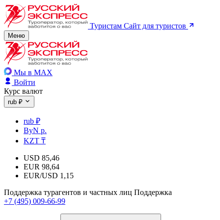
Туристам
Сайт для туристов
Меню
Мы в MAX
Войти
Курс валют
rub ₽
rub ₽
ByN р.
KZT ₸
USD
85,46
EUR
98,64
EUR/USD
1,15
Поддержка турагентов и частных лиц
Поддержка
+7 (495) 009-66-99