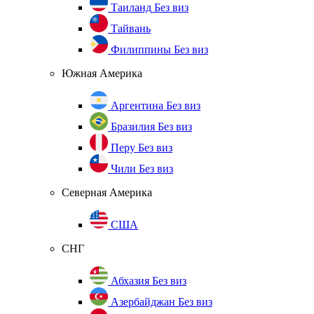
Таиланд
Без виз
Тайвань
Филиппины
Без виз
Южная Америка
Аргентина
Без виз
Бразилия
Без виз
Перу
Без виз
Чили
Без виз
Северная Америка
США
СНГ
Абхазия
Без виз
Азербайджан
Без виз