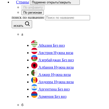
Страны
Подменю открыть/закрыть
По алфавиту
По регионам
поиск по названию
искать
а
Абхазия
Без виз
Австрия
Нужна виза
Азербайджан
Без виз
Албания
Нужна виза
Алжир
Нужна виза
Андорра
Нужна виза
Аргентина
Без виз
Армения
Без виз
б