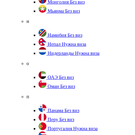
Монголия
Без виз
Мьянма
Без виз
н
Намибия
Без виз
Непал
Нужна виза
Нидерланды
Нужна виза
о
ОАЭ
Без виз
Оман
Без виз
п
Панама
Без виз
Перу
Без виз
Португалия
Нужна виза