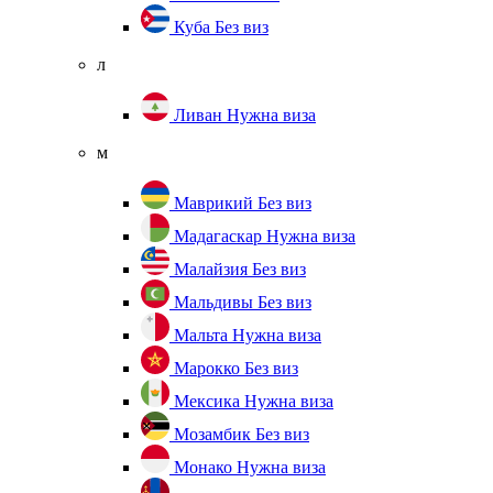
Куба
Без виз
л
Ливан
Нужна виза
м
Маврикий
Без виз
Мадагаскар
Нужна виза
Малайзия
Без виз
Мальдивы
Без виз
Мальта
Нужна виза
Марокко
Без виз
Мексика
Нужна виза
Мозамбик
Без виз
Монако
Нужна виза