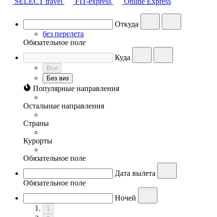
SELECT travel
FIT-express
Online Express
Откуда
без перелета
Обязательное поле
Куда
Все
Без виз
Популярные направления
Остальные направления
Страны
Курорты
Обязательное поле
Дата вылета
Обязательное поле
Ночей
1