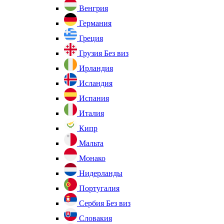
Венгрия
Германия
Греция
Грузия
Без виз
Ирландия
Исландия
Испания
Италия
Кипр
Мальта
Монако
Нидерланды
Португалия
Сербия
Без виз
Словакия