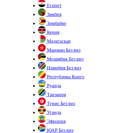
Египет
Замбия
Зимбабве
Кения
Мадагаскар
Марокко
Без виз
Мозамбик
Без виз
Намибия
Без виз
Республика Конго
Руанда
Танзания
Тунис
Без виз
Уганда
Эфиопия
ЮАР
Без виз