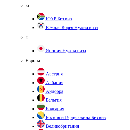
ю
ЮАР
Без виз
Южная Корея
Нужна виза
я
Япония
Нужна виза
Европа
Австрия
Албания
Андорра
Бельгия
Болгария
Босния и Герцеговина
Без виз
Великобритания