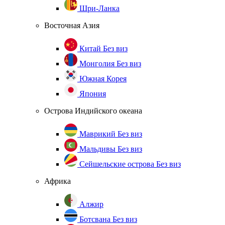
Шри-Ланка
Восточная Азия
Китай
Без виз
Монголия
Без виз
Южная Корея
Япония
Острова Индийского океана
Маврикий
Без виз
Мальдивы
Без виз
Сейшельские острова
Без виз
Африка
Алжир
Ботсвана
Без виз