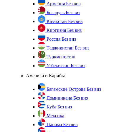
Армения
Без виз
Беларусь
Без виз
Казахстан
Без виз
Киргизия
Без виз
Россия
Без виз
Таджикистан
Без виз
Туркменистан
Узбекистан
Без виз
Америка и Карибы
Багамские Острова
Без виз
Доминикана
Без виз
Куба
Без виз
Мексика
Панама
Без виз