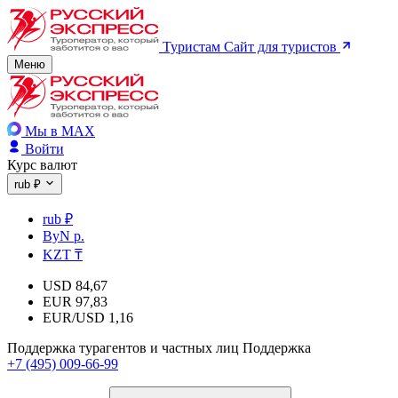
Туристам
Сайт для туристов
Меню
Мы в MAX
Войти
Курс валют
rub ₽
rub ₽
ByN р.
KZT ₸
USD
84,67
EUR
97,83
EUR/USD
1,16
Поддержка турагентов и частных лиц
Поддержка
+7 (495) 009-66-99