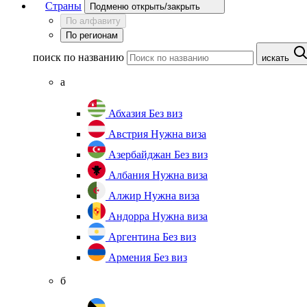
Страны
Подменю открыть/закрыть
По алфавиту
По регионам
поиск по названию
искать
а
Абхазия
Без виз
Австрия
Нужна виза
Азербайджан
Без виз
Албания
Нужна виза
Алжир
Нужна виза
Андорра
Нужна виза
Аргентина
Без виз
Армения
Без виз
б