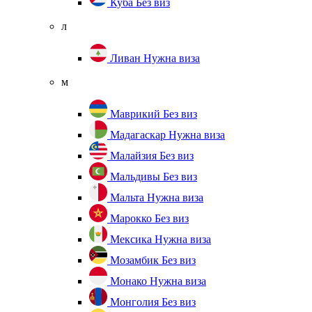
Куба
Без виз
л
Ливан
Нужна виза
м
Маврикий
Без виз
Мадагаскар
Нужна виза
Малайзия
Без виз
Мальдивы
Без виз
Мальта
Нужна виза
Марокко
Без виз
Мексика
Нужна виза
Мозамбик
Без виз
Монако
Нужна виза
Монголия
Без виз