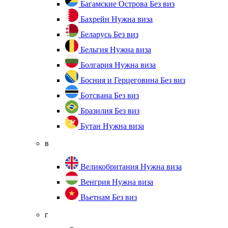
Багамские Острова
Без виз
Бахрейн
Нужна виза
Беларусь
Без виз
Бельгия
Нужна виза
Болгария
Нужна виза
Босния и Герцеговина
Без виз
Ботсвана
Без виз
Бразилия
Без виз
Бутан
Нужна виза
в
Великобритания
Нужна виза
Венгрия
Нужна виза
Вьетнам
Без виз
г