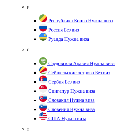
р
Республика Конго
Нужна виза
Россия
Без виз
Руанда
Нужна виза
с
Саудовская Аравия
Нужна виза
Сейшельские острова
Без виз
Сербия
Без виз
Сингапур
Нужна виза
Словакия
Нужна виза
Словения
Нужна виза
США
Нужна виза
т