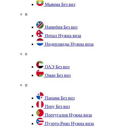
Мьянма
Без виз
н
Намибия
Без виз
Непал
Нужна виза
Нидерланды
Нужна виза
о
ОАЭ
Без виз
Оман
Без виз
п
Панама
Без виз
Перу
Без виз
Португалия
Нужна виза
Пуэрто-Рико
Нужна виза