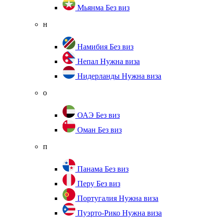
Мьянма
Без виз
н
Намибия
Без виз
Непал
Нужна виза
Нидерланды
Нужна виза
о
ОАЭ
Без виз
Оман
Без виз
п
Панама
Без виз
Перу
Без виз
Португалия
Нужна виза
Пуэрто-Рико
Нужна виза