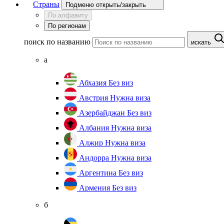
Страны
Подменю открыть/закрыть
По алфавиту
По регионам
поиск по названию
искать
а
Абхазия
Без виз
Австрия
Нужна виза
Азербайджан
Без виз
Албания
Нужна виза
Алжир
Нужна виза
Андорра
Нужна виза
Аргентина
Без виз
Армения
Без виз
б