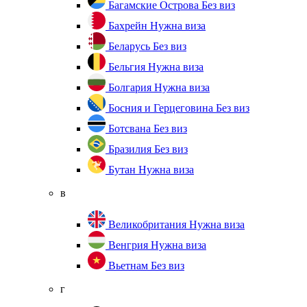
Багамские Острова
Без виз
Бахрейн
Нужна виза
Беларусь
Без виз
Бельгия
Нужна виза
Болгария
Нужна виза
Босния и Герцеговина
Без виз
Ботсвана
Без виз
Бразилия
Без виз
Бутан
Нужна виза
в
Великобритания
Нужна виза
Венгрия
Нужна виза
Вьетнам
Без виз
г