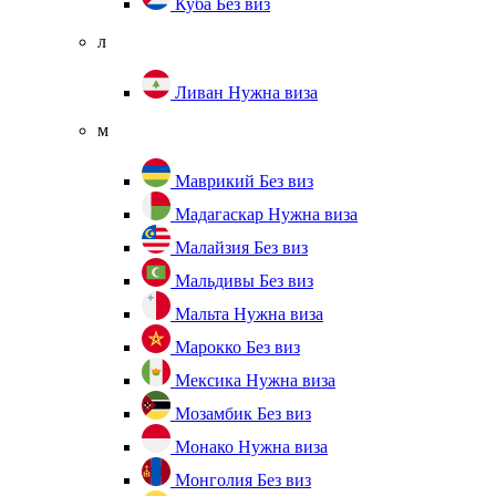
Куба
Без виз
л
Ливан
Нужна виза
м
Маврикий
Без виз
Мадагаскар
Нужна виза
Малайзия
Без виз
Мальдивы
Без виз
Мальта
Нужна виза
Марокко
Без виз
Мексика
Нужна виза
Мозамбик
Без виз
Монако
Нужна виза
Монголия
Без виз