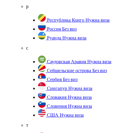
р
Республика Конго
Нужна виза
Россия
Без виз
Руанда
Нужна виза
с
Саудовская Аравия
Нужна виза
Сейшельские острова
Без виз
Сербия
Без виз
Сингапур
Нужна виза
Словакия
Нужна виза
Словения
Нужна виза
США
Нужна виза
т