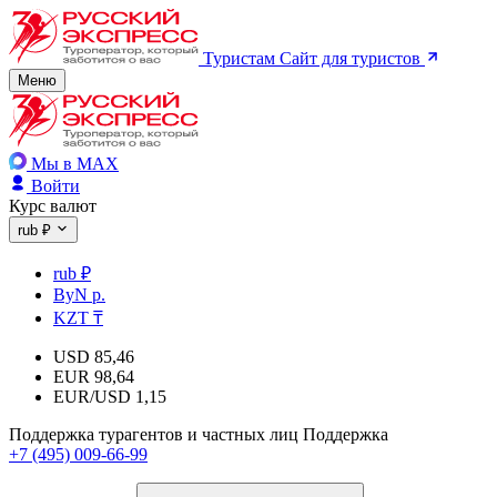
Туристам
Сайт для туристов
Меню
Мы в MAX
Войти
Курс валют
rub ₽
rub ₽
ByN р.
KZT ₸
USD
85,46
EUR
98,64
EUR/USD
1,15
Поддержка турагентов и частных лиц
Поддержка
+7 (495) 009-66-99