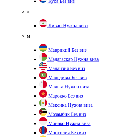
Куба
Без виз
л
Ливан
Нужна виза
м
Маврикий
Без виз
Мадагаскар
Нужна виза
Малайзия
Без виз
Мальдивы
Без виз
Мальта
Нужна виза
Марокко
Без виз
Мексика
Нужна виза
Мозамбик
Без виз
Монако
Нужна виза
Монголия
Без виз