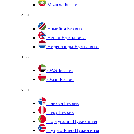
Мьянма
Без виз
н
Намибия
Без виз
Непал
Нужна виза
Нидерланды
Нужна виза
о
ОАЭ
Без виз
Оман
Без виз
п
Панама
Без виз
Перу
Без виз
Португалия
Нужна виза
Пуэрто-Рико
Нужна виза