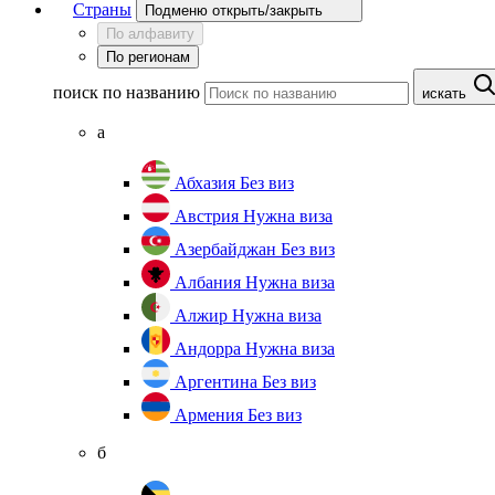
Страны
Подменю открыть/закрыть
По алфавиту
По регионам
поиск по названию
искать
а
Абхазия
Без виз
Австрия
Нужна виза
Азербайджан
Без виз
Албания
Нужна виза
Алжир
Нужна виза
Андорра
Нужна виза
Аргентина
Без виз
Армения
Без виз
б