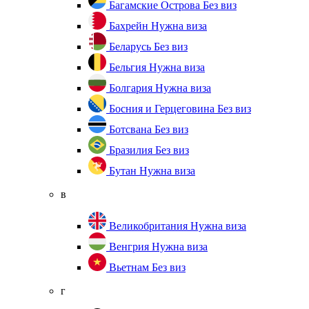
Багамские Острова
Без виз
Бахрейн
Нужна виза
Беларусь
Без виз
Бельгия
Нужна виза
Болгария
Нужна виза
Босния и Герцеговина
Без виз
Ботсвана
Без виз
Бразилия
Без виз
Бутан
Нужна виза
в
Великобритания
Нужна виза
Венгрия
Нужна виза
Вьетнам
Без виз
г