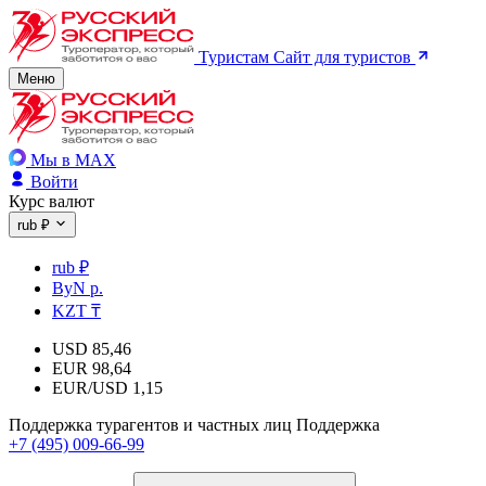
Туристам
Сайт для туристов
Меню
Мы в MAX
Войти
Курс валют
rub ₽
rub ₽
ByN р.
KZT ₸
USD
85,46
EUR
98,64
EUR/USD
1,15
Поддержка турагентов и частных лиц
Поддержка
+7 (495) 009-66-99