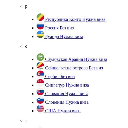
р
Республика Конго
Нужна виза
Россия
Без виз
Руанда
Нужна виза
с
Саудовская Аравия
Нужна виза
Сейшельские острова
Без виз
Сербия
Без виз
Сингапур
Нужна виза
Словакия
Нужна виза
Словения
Нужна виза
США
Нужна виза
т