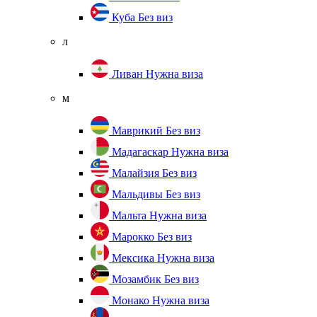
Куба
Без виз
л
Ливан
Нужна виза
м
Маврикий
Без виз
Мадагаскар
Нужна виза
Малайзия
Без виз
Мальдивы
Без виз
Мальта
Нужна виза
Марокко
Без виз
Мексика
Нужна виза
Мозамбик
Без виз
Монако
Нужна виза