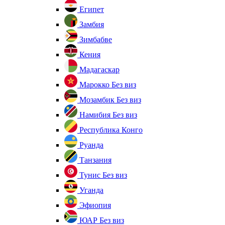
Египет
Замбия
Зимбабве
Кения
Мадагаскар
Марокко
Без виз
Мозамбик
Без виз
Намибия
Без виз
Республика Конго
Руанда
Танзания
Тунис
Без виз
Уганда
Эфиопия
ЮАР
Без виз