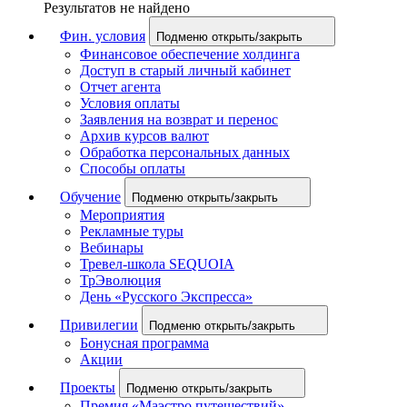
Результатов не найдено
Фин. условия
Подменю открыть/закрыть
Финансовое обеспечение холдинга
Доступ в старый личный кабинет
Отчет агента
Условия оплаты
Заявления на возврат и перенос
Архив курсов валют
Обработка персональных данных
Способы оплаты
Обучение
Подменю открыть/закрыть
Мероприятия
Рекламные туры
Вебинары
Тревел-школа SEQUOIA
ТрЭволюция
День «Русского Экспресса»
Привилегии
Подменю открыть/закрыть
Бонусная программа
Акции
Проекты
Подменю открыть/закрыть
Премия «Маэстро путешествий»