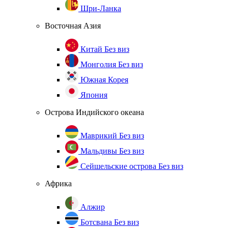
Шри-Ланка
Восточная Азия
Китай
Без виз
Монголия
Без виз
Южная Корея
Япония
Острова Индийского океана
Маврикий
Без виз
Мальдивы
Без виз
Сейшельские острова
Без виз
Африка
Алжир
Ботсвана
Без виз