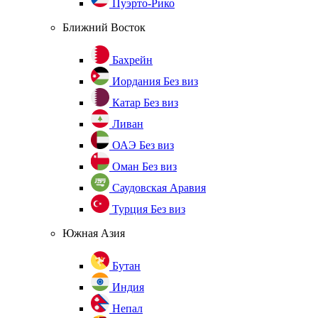
Пуэрто-Рико
Ближний Восток
Бахрейн
Иордания
Без виз
Катар
Без виз
Ливан
ОАЭ
Без виз
Оман
Без виз
Саудовская Аравия
Турция
Без виз
Южная Азия
Бутан
Индия
Непал