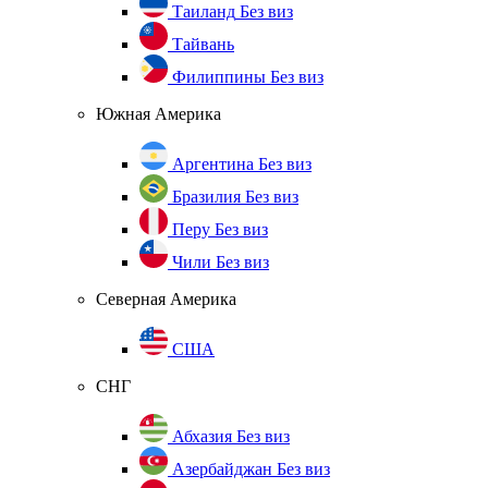
Таиланд
Без виз
Тайвань
Филиппины
Без виз
Южная Америка
Аргентина
Без виз
Бразилия
Без виз
Перу
Без виз
Чили
Без виз
Северная Америка
США
СНГ
Абхазия
Без виз
Азербайджан
Без виз