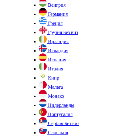
Венгрия
Германия
Греция
Грузия
Без виз
Ирландия
Исландия
Испания
Италия
Кипр
Мальта
Монако
Нидерланды
Португалия
Сербия
Без виз
Словакия