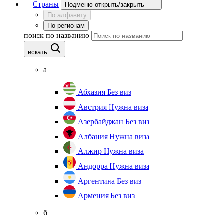
Страны
Подменю открыть/закрыть
По алфавиту
По регионам
поиск по названию
искать
а
Абхазия
Без виз
Австрия
Нужна виза
Азербайджан
Без виз
Албания
Нужна виза
Алжир
Нужна виза
Андорра
Нужна виза
Аргентина
Без виз
Армения
Без виз
б