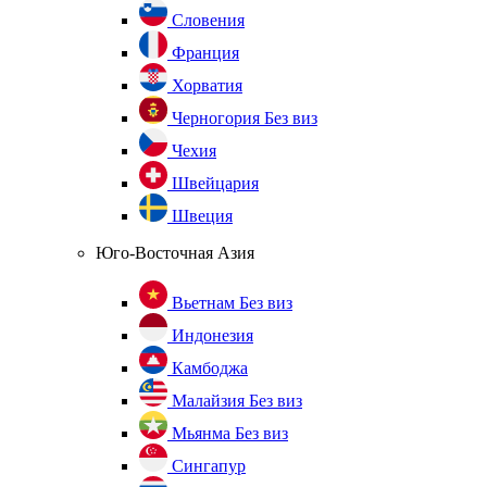
Словения
Франция
Хорватия
Черногория
Без виз
Чехия
Швейцария
Швеция
Юго-Восточная Азия
Вьетнам
Без виз
Индонезия
Камбоджа
Малайзия
Без виз
Мьянма
Без виз
Сингапур