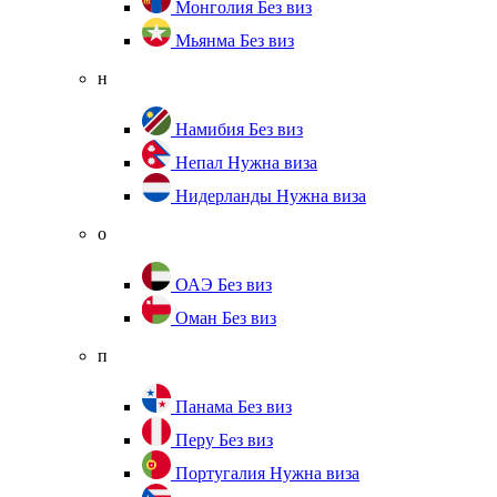
Монголия
Без виз
Мьянма
Без виз
н
Намибия
Без виз
Непал
Нужна виза
Нидерланды
Нужна виза
о
ОАЭ
Без виз
Оман
Без виз
п
Панама
Без виз
Перу
Без виз
Португалия
Нужна виза