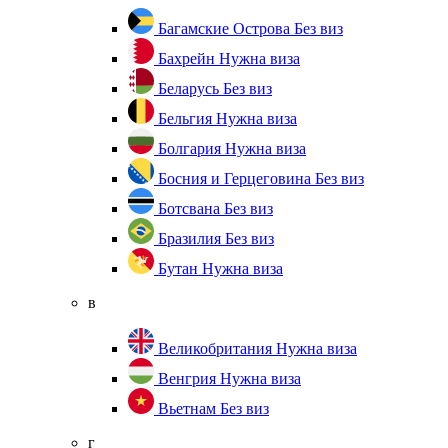
Багамские Острова
Без виз
Бахрейн
Нужна виза
Беларусь
Без виз
Бельгия
Нужна виза
Болгария
Нужна виза
Босния и Герцеговина
Без виз
Ботсвана
Без виз
Бразилия
Без виз
Бутан
Нужна виза
в
Великобритания
Нужна виза
Венгрия
Нужна виза
Вьетнам
Без виз
г