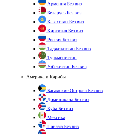
Армения
Без виз
Беларусь
Без виз
Казахстан
Без виз
Киргизия
Без виз
Россия
Без виз
Таджикистан
Без виз
Туркменистан
Узбекистан
Без виз
Америка и Карибы
Багамские Острова
Без виз
Доминикана
Без виз
Куба
Без виз
Мексика
Панама
Без виз