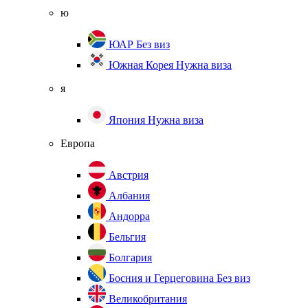
ю
ЮАР
Без виз
Южная Корея
Нужна виза
я
Япония
Нужна виза
Европа
Австрия
Албания
Андорра
Бельгия
Болгария
Босния и Герцеговина
Без виз
Великобритания