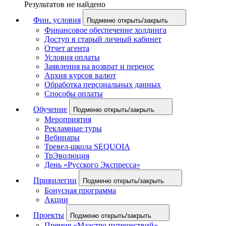
Результатов не найдено
Фин. условия
Подменю открыть/закрыть
Финансовое обеспечение холдинга
Доступ в старый личный кабинет
Отчет агента
Условия оплаты
Заявления на возврат и перенос
Архив курсов валют
Обработка персональных данных
Способы оплаты
Обучение
Подменю открыть/закрыть
Мероприятия
Рекламные туры
Вебинары
Тревел-школа SEQUOIA
ТрЭволюция
День «Русского Экспресса»
Привилегии
Подменю открыть/закрыть
Бонусная программа
Акции
Проекты
Подменю открыть/закрыть
Премия «Маэстро путешествий»