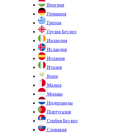
Венгрия
Германия
Греция
Грузия
Без виз
Ирландия
Исландия
Испания
Италия
Кипр
Мальта
Монако
Нидерланды
Португалия
Сербия
Без виз
Словакия