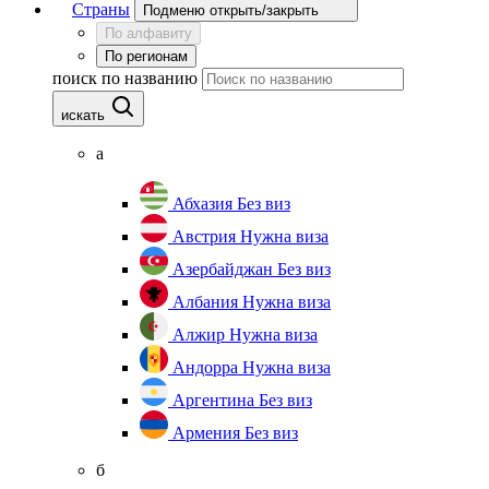
Страны
Подменю открыть/закрыть
По алфавиту
По регионам
поиск по названию
искать
а
Абхазия
Без виз
Австрия
Нужна виза
Азербайджан
Без виз
Албания
Нужна виза
Алжир
Нужна виза
Андорра
Нужна виза
Аргентина
Без виз
Армения
Без виз
б