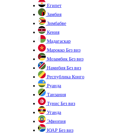
Египет
Замбия
Зимбабве
Кения
Мадагаскар
Марокко
Без виз
Мозамбик
Без виз
Намибия
Без виз
Республика Конго
Руанда
Танзания
Тунис
Без виз
Уганда
Эфиопия
ЮАР
Без виз