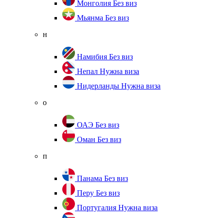
Монголия
Без виз
Мьянма
Без виз
н
Намибия
Без виз
Непал
Нужна виза
Нидерланды
Нужна виза
о
ОАЭ
Без виз
Оман
Без виз
п
Панама
Без виз
Перу
Без виз
Португалия
Нужна виза