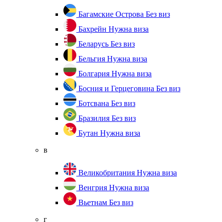
Багамские Острова
Без виз
Бахрейн
Нужна виза
Беларусь
Без виз
Бельгия
Нужна виза
Болгария
Нужна виза
Босния и Герцеговина
Без виз
Ботсвана
Без виз
Бразилия
Без виз
Бутан
Нужна виза
в
Великобритания
Нужна виза
Венгрия
Нужна виза
Вьетнам
Без виз
г