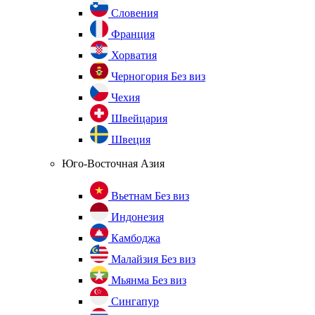
Словения
Франция
Хорватия
Черногория
Без виз
Чехия
Швейцария
Швеция
Юго-Восточная Азия
Вьетнам
Без виз
Индонезия
Камбоджа
Малайзия
Без виз
Мьянма
Без виз
Сингапур