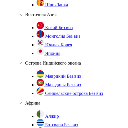
Шри-Ланка
Восточная Азия
Китай
Без виз
Монголия
Без виз
Южная Корея
Япония
Острова Индийского океана
Маврикий
Без виз
Мальдивы
Без виз
Сейшельские острова
Без виз
Африка
Алжир
Ботсвана
Без виз