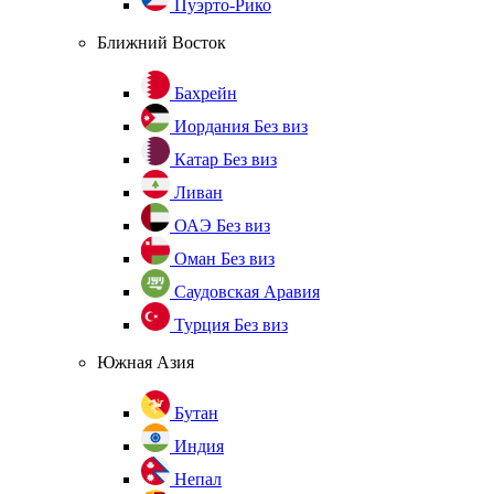
Пуэрто-Рико
Ближний Восток
Бахрейн
Иордания
Без виз
Катар
Без виз
Ливан
ОАЭ
Без виз
Оман
Без виз
Саудовская Аравия
Турция
Без виз
Южная Азия
Бутан
Индия
Непал