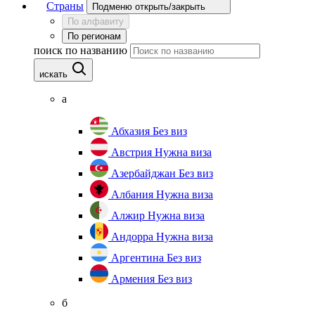
Страны
Подменю открыть/закрыть
По алфавиту
По регионам
поиск по названию
искать
а
Абхазия
Без виз
Австрия
Нужна виза
Азербайджан
Без виз
Албания
Нужна виза
Алжир
Нужна виза
Андорра
Нужна виза
Аргентина
Без виз
Армения
Без виз
б