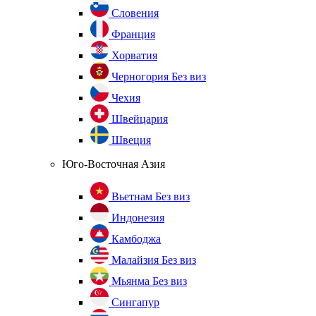
Словения
Франция
Хорватия
Черногория
Без виз
Чехия
Швейцария
Швеция
Юго-Восточная Азия
Вьетнам
Без виз
Индонезия
Камбоджа
Малайзия
Без виз
Мьянма
Без виз
Сингапур