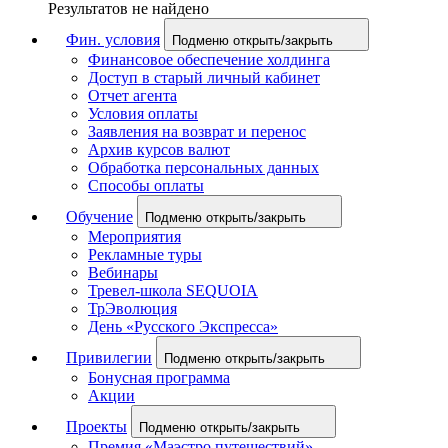
Результатов не найдено
Фин. условия
Подменю открыть/закрыть
Финансовое обеспечение холдинга
Доступ в старый личный кабинет
Отчет агента
Условия оплаты
Заявления на возврат и перенос
Архив курсов валют
Обработка персональных данных
Способы оплаты
Обучение
Подменю открыть/закрыть
Мероприятия
Рекламные туры
Вебинары
Тревел-школа SEQUOIA
ТрЭволюция
День «Русского Экспресса»
Привилегии
Подменю открыть/закрыть
Бонусная программа
Акции
Проекты
Подменю открыть/закрыть
Премия «Маэстро путешествий»