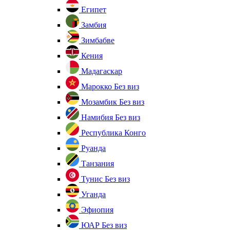
Египет
Замбия
Зимбабве
Кения
Мадагаскар
Марокко
Без виз
Мозамбик
Без виз
Намибия
Без виз
Республика Конго
Руанда
Танзания
Тунис
Без виз
Уганда
Эфиопия
ЮАР
Без виз