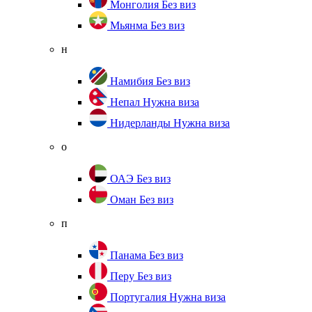
Монголия
Без виз
Мьянма
Без виз
н
Намибия
Без виз
Непал
Нужна виза
Нидерланды
Нужна виза
о
ОАЭ
Без виз
Оман
Без виз
п
Панама
Без виз
Перу
Без виз
Португалия
Нужна виза