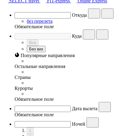
SELECT travel
FIT-express
Online Express
Откуда
без перелета
Обязательное поле
Куда
Все
Без виз
Популярные направления
Остальные направления
Страны
Курорты
Обязательное поле
Дата вылета
Обязательное поле
Ночей
1