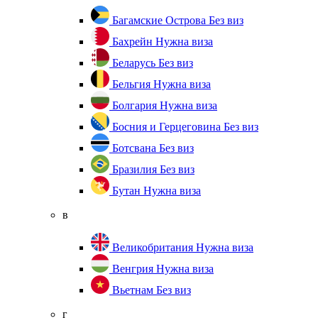
Багамские Острова
Без виз
Бахрейн
Нужна виза
Беларусь
Без виз
Бельгия
Нужна виза
Болгария
Нужна виза
Босния и Герцеговина
Без виз
Ботсвана
Без виз
Бразилия
Без виз
Бутан
Нужна виза
в
Великобритания
Нужна виза
Венгрия
Нужна виза
Вьетнам
Без виз
г