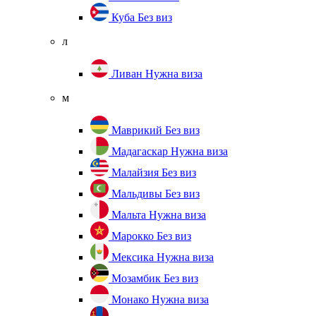
Куба
Без виз
л
Ливан
Нужна виза
м
Маврикий
Без виз
Мадагаскар
Нужна виза
Малайзия
Без виз
Мальдивы
Без виз
Мальта
Нужна виза
Марокко
Без виз
Мексика
Нужна виза
Мозамбик
Без виз
Монако
Нужна виза