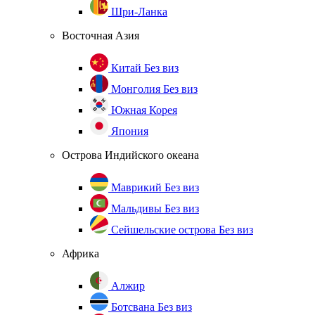
Шри-Ланка
Восточная Азия
Китай
Без виз
Монголия
Без виз
Южная Корея
Япония
Острова Индийского океана
Маврикий
Без виз
Мальдивы
Без виз
Сейшельские острова
Без виз
Африка
Алжир
Ботсвана
Без виз