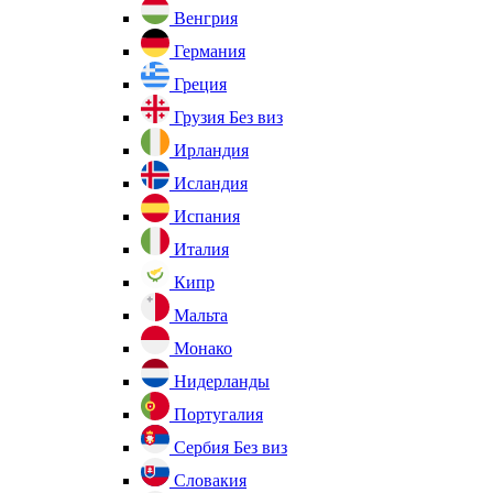
Венгрия
Германия
Греция
Грузия
Без виз
Ирландия
Исландия
Испания
Италия
Кипр
Мальта
Монако
Нидерланды
Португалия
Сербия
Без виз
Словакия