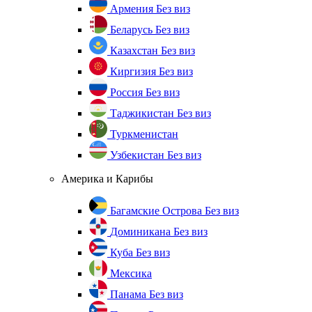
Армения
Без виз
Беларусь
Без виз
Казахстан
Без виз
Киргизия
Без виз
Россия
Без виз
Таджикистан
Без виз
Туркменистан
Узбекистан
Без виз
Америка и Карибы
Багамские Острова
Без виз
Доминикана
Без виз
Куба
Без виз
Мексика
Панама
Без виз