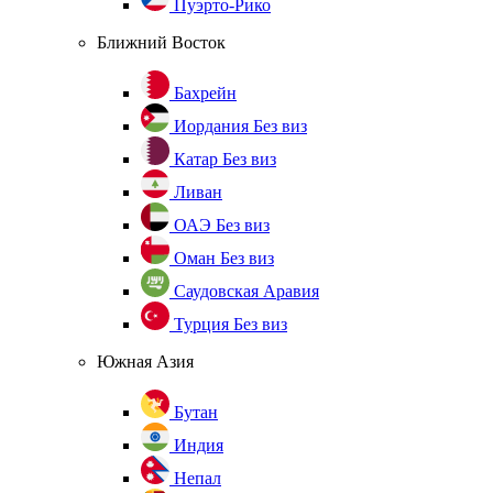
Пуэрто-Рико
Ближний Восток
Бахрейн
Иордания
Без виз
Катар
Без виз
Ливан
ОАЭ
Без виз
Оман
Без виз
Саудовская Аравия
Турция
Без виз
Южная Азия
Бутан
Индия
Непал