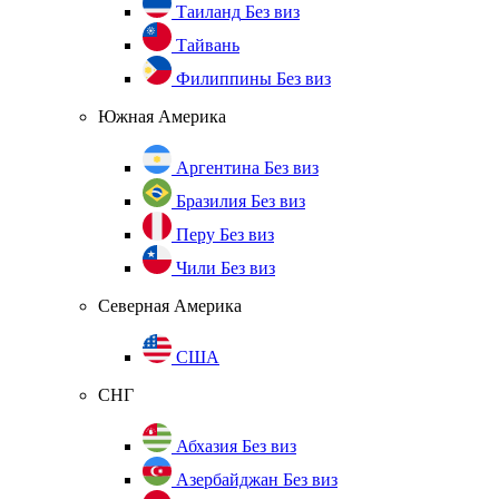
Таиланд
Без виз
Тайвань
Филиппины
Без виз
Южная Америка
Аргентина
Без виз
Бразилия
Без виз
Перу
Без виз
Чили
Без виз
Северная Америка
США
СНГ
Абхазия
Без виз
Азербайджан
Без виз