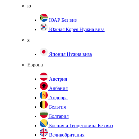
ю
ЮАР
Без виз
Южная Корея
Нужна виза
я
Япония
Нужна виза
Европа
Австрия
Албания
Андорра
Бельгия
Болгария
Босния и Герцеговина
Без виз
Великобритания