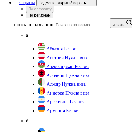
Страны
Подменю открыть/закрыть
По алфавиту
По регионам
поиск по названию
искать
а
Абхазия
Без виз
Австрия
Нужна виза
Азербайджан
Без виз
Албания
Нужна виза
Алжир
Нужна виза
Андорра
Нужна виза
Аргентина
Без виз
Армения
Без виз
б