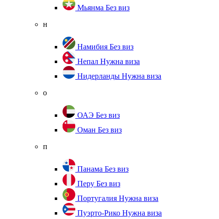
Мьянма
Без виз
н
Намибия
Без виз
Непал
Нужна виза
Нидерланды
Нужна виза
о
ОАЭ
Без виз
Оман
Без виз
п
Панама
Без виз
Перу
Без виз
Португалия
Нужна виза
Пуэрто-Рико
Нужна виза