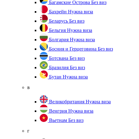
Багамские Острова
Без виз
Бахрейн
Нужна виза
Беларусь
Без виз
Бельгия
Нужна виза
Болгария
Нужна виза
Босния и Герцеговина
Без виз
Ботсвана
Без виз
Бразилия
Без виз
Бутан
Нужна виза
в
Великобритания
Нужна виза
Венгрия
Нужна виза
Вьетнам
Без виз
г