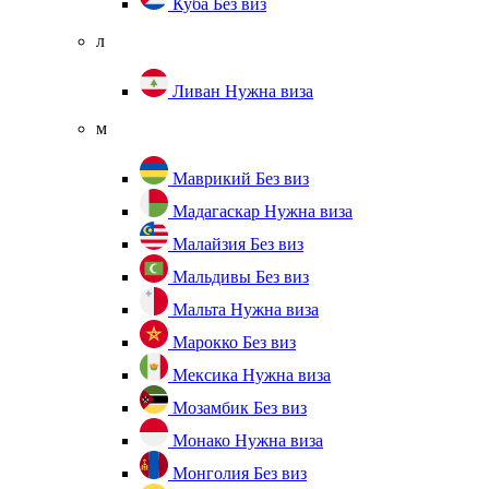
Куба
Без виз
л
Ливан
Нужна виза
м
Маврикий
Без виз
Мадагаскар
Нужна виза
Малайзия
Без виз
Мальдивы
Без виз
Мальта
Нужна виза
Марокко
Без виз
Мексика
Нужна виза
Мозамбик
Без виз
Монако
Нужна виза
Монголия
Без виз