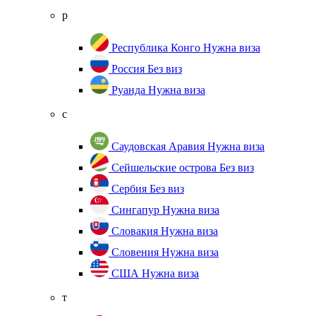
р
Республика Конго
Нужна виза
Россия
Без виз
Руанда
Нужна виза
с
Саудовская Аравия
Нужна виза
Сейшельские острова
Без виз
Сербия
Без виз
Сингапур
Нужна виза
Словакия
Нужна виза
Словения
Нужна виза
США
Нужна виза
т