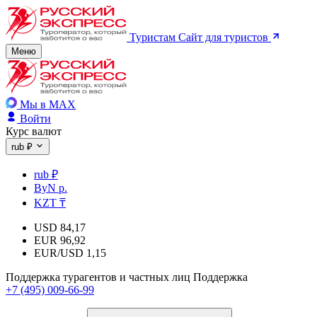
Туристам
Сайт для туристов
Меню
Мы в MAX
Войти
Курс валют
rub ₽
rub ₽
ByN р.
KZT ₸
USD
84,17
EUR
96,92
EUR/USD
1,15
Поддержка турагентов и частных лиц
Поддержка
+7 (495) 009-66-99