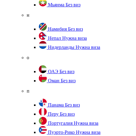
Мьянма
Без виз
н
Намибия
Без виз
Непал
Нужна виза
Нидерланды
Нужна виза
о
ОАЭ
Без виз
Оман
Без виз
п
Панама
Без виз
Перу
Без виз
Португалия
Нужна виза
Пуэрто-Рико
Нужна виза