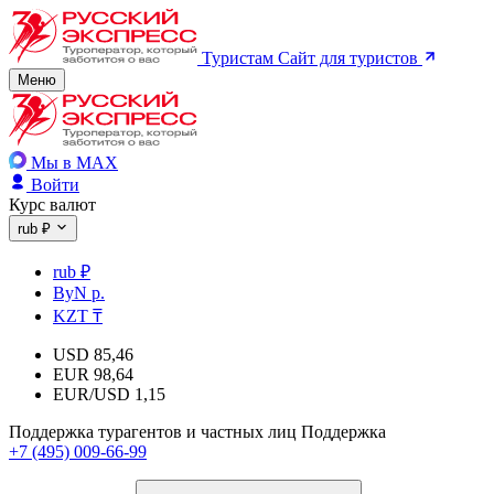
Туристам
Сайт для туристов
Меню
Мы в MAX
Войти
Курс валют
rub ₽
rub ₽
ByN р.
KZT ₸
USD
85,46
EUR
98,64
EUR/USD
1,15
Поддержка турагентов и частных лиц
Поддержка
+7 (495) 009-66-99