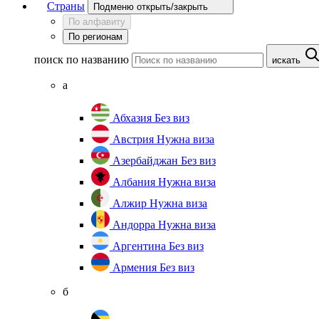
Страны
Подменю открыть/закрыть
По алфавиту
По регионам
поиск по названию
искать
а
Абхазия
Без виз
Австрия
Нужна виза
Азербайджан
Без виз
Албания
Нужна виза
Алжир
Нужна виза
Андорра
Нужна виза
Аргентина
Без виз
Армения
Без виз
б