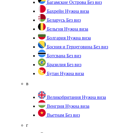
Багамские Острова
Без виз
Бахрейн
Нужна виза
Беларусь
Без виз
Бельгия
Нужна виза
Болгария
Нужна виза
Босния и Герцеговина
Без виз
Ботсвана
Без виз
Бразилия
Без виз
Бутан
Нужна виза
в
Великобритания
Нужна виза
Венгрия
Нужна виза
Вьетнам
Без виз
г