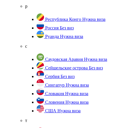
р
Республика Конго
Нужна виза
Россия
Без виз
Руанда
Нужна виза
с
Саудовская Аравия
Нужна виза
Сейшельские острова
Без виз
Сербия
Без виз
Сингапур
Нужна виза
Словакия
Нужна виза
Словения
Нужна виза
США
Нужна виза
т