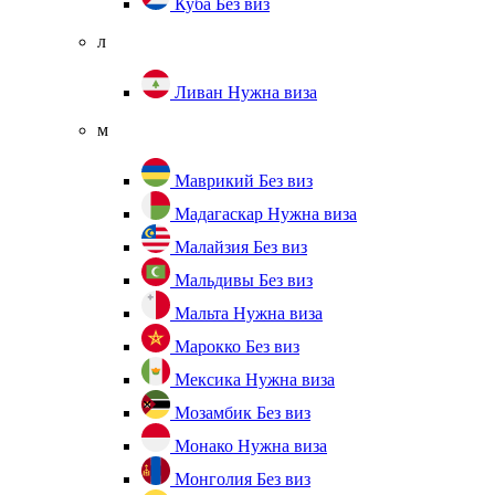
Куба
Без виз
л
Ливан
Нужна виза
м
Маврикий
Без виз
Мадагаскар
Нужна виза
Малайзия
Без виз
Мальдивы
Без виз
Мальта
Нужна виза
Марокко
Без виз
Мексика
Нужна виза
Мозамбик
Без виз
Монако
Нужна виза
Монголия
Без виз